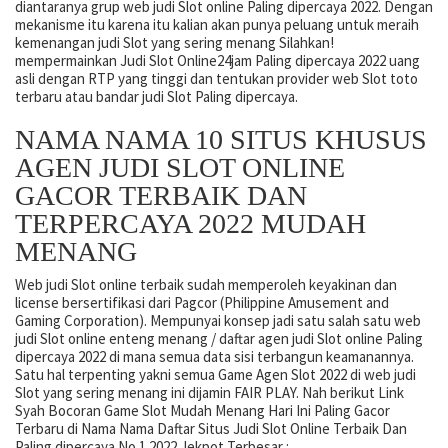
diantaranya grup web judi Slot online Paling dipercaya 2022. Dengan
mekanisme itu karena itu kalian akan punya peluang untuk meraih
kemenangan judi Slot yang sering menang Silahkan!
mempermainkan Judi Slot Online24jam Paling dipercaya 2022 uang
asli dengan RTP yang tinggi dan tentukan provider web Slot toto
terbaru atau bandar judi Slot Paling dipercaya.
NAMA NAMA 10 SITUS KHUSUS
AGEN JUDI SLOT ONLINE
GACOR TERBAIK DAN
TERPERCAYA 2022 MUDAH
MENANG
Web judi Slot online terbaik sudah memperoleh keyakinan dan
license bersertifikasi dari Pagcor (Philippine Amusement and
Gaming Corporation). Mempunyai konsep jadi satu salah satu web
judi Slot online enteng menang / daftar agen judi Slot online Paling
dipercaya 2022 di mana semua data sisi terbangun keamanannya.
Satu hal terpenting yakni semua Game Agen Slot 2022 di web judi
Slot yang sering menang ini dijamin FAIR PLAY. Nah berikut Link
Syah Bocoran Game Slot Mudah Menang Hari Ini Paling Gacor
Terbaru di Nama Nama Daftar Situs Judi Slot Online Terbaik Dan
Paling dipercaya No 1 2022 Jekpot Terbesar :