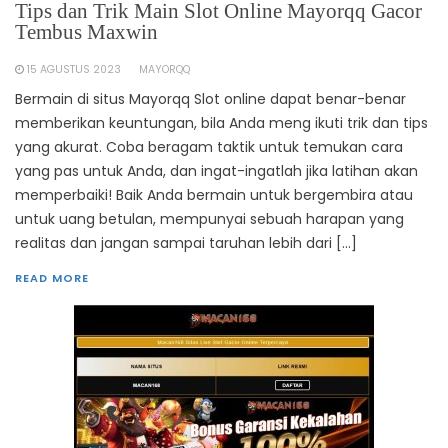
Tips dan Trik Main Slot Online Mayorqq Gacor
Tembus Maxwin
15 AGUSTUS 2023
MAYORQQ
Bermain di situs Mayorqq Slot online dapat benar-benar
memberikan keuntungan, bila Anda meng ikuti trik dan tips
yang akurat. Coba beragam taktik untuk temukan cara
yang pas untuk Anda, dan ingat-ingatlah jika latihan akan
memperbaiki! Baik Anda bermain untuk bergembira atau
untuk uang betulan, mempunyai sebuah harapan yang
realitas dan jangan sampai taruhan lebih dari […]
READ MORE