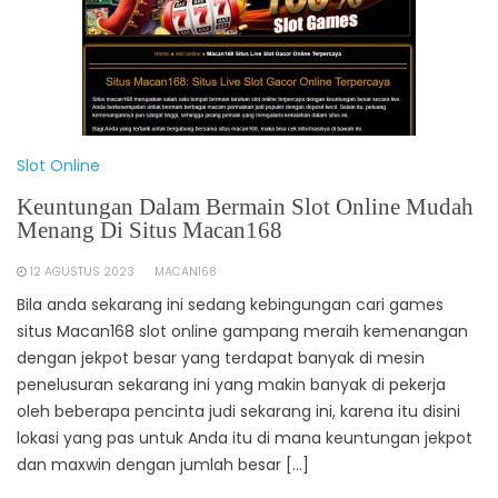
Slot Online
Keuntungan Dalam Bermain Slot Online Mudah
Menang Di Situs Macan168
12 AGUSTUS 2023
MACAN168
Bila anda sekarang ini sedang kebingungan cari games
situs Macan168 slot online gampang meraih kemenangan
dengan jekpot besar yang terdapat banyak di mesin
penelusuran sekarang ini yang makin banyak di pekerja
oleh beberapa pencinta judi sekarang ini, karena itu disini
lokasi yang pas untuk Anda itu di mana keuntungan jekpot
dan maxwin dengan jumlah besar […]