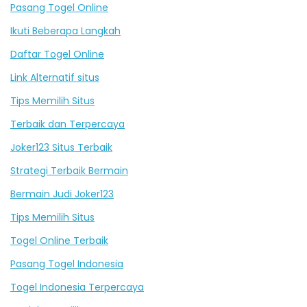
Pasang Togel Online
Ikuti Beberapa Langkah
Daftar Togel Online
Link Alternatif situs
Tips Memilih Situs
Terbaik dan Terpercaya
Joker123 Situs Terbaik
Strategi Terbaik Bermain
Bermain Judi Joker123
Tips Memilih Situs
Togel Online Terbaik
Pasang Togel Indonesia
Togel Indonesia Terpercaya