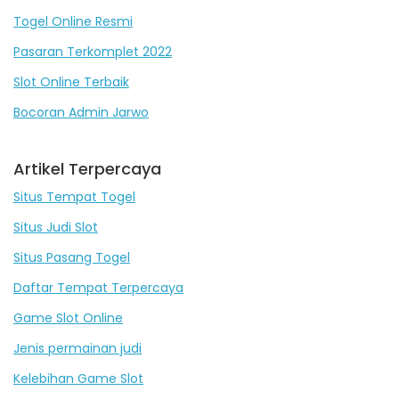
Togel Online Resmi
Pasaran Terkomplet 2022
Slot Online Terbaik
Bocoran Admin Jarwo
Artikel Terpercaya
Situs Tempat Togel
Situs Judi Slot
Situs Pasang Togel
Daftar Tempat Terpercaya
Game Slot Online
Jenis permainan judi
Kelebihan Game Slot