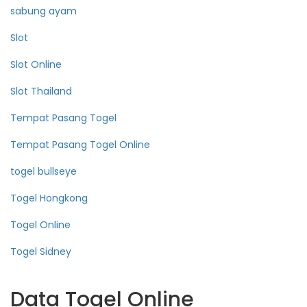
sabung ayam
Slot
Slot Online
Slot Thailand
Tempat Pasang Togel
Tempat Pasang Togel Online
togel bullseye
Togel Hongkong
Togel Online
Togel Sidney
Data Togel Online