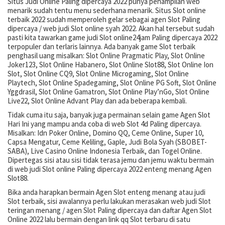
Situs Judi Online Paling dipercaya 2022 punya penampilan web
menarik sudah tentu menu sederhana menarik. Situs Slot online
terbaik 2022 sudah memperoleh gelar sebagai agen Slot Paling
dipercaya / web judi Slot online syah 2022. Akan hal tersebut sudah
pasti kita tawarkan game judi Slot online24jam Paling dipercaya 2022
terpopuler dan terlaris lainnya. Ada banyak game Slot terbaik
penghasil uang misalkan: Slot Online Pragmatic Play, Slot Online
Joker123, Slot Online Habanero, Slot Online Slot88, Slot Online Ion
Slot, Slot Online CQ9, Slot Online Microgaming, Slot Online
Playtech, Slot Online Spadegaming, Slot Online PG Soft, Slot Online
Yggdrasil, Slot Online Gamatron, Slot Online Play’nGo, Slot Online
Live22, Slot Online Advant Play dan ada beberapa kembali.
Tidak cuma itu saja, banyak juga permainan selain game Agen Slot
Hari Ini yang mampu anda coba di web Slot 4d Paling dipercaya.
Misalkan: Idn Poker Online, Domino QQ, Ceme Online, Super 10,
Capsa Mengatur, Ceme Keliling, Gaple, Judi Bola Syah (SBOBET-
SABA), Live Casino Online Indonesia Terbaik, dan Togel Online.
Dipertegas sisi atau sisi tidak terasa jemu dan jemu waktu bermain
di web judi Slot online Paling dipercaya 2022 enteng menang Agen
Slot88.
Bika anda harapkan bermain Agen Slot enteng menang atau judi
Slot terbaik, sisi awalannya perlu lakukan merasakan web judi Slot
teringan menang / agen Slot Paling dipercaya dan daftar Agen Slot
Online 2022 lalu bermain dengan link qq Slot terbaru di satu