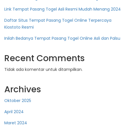
Link Tempat Pasang Togel Asli Resmi Mudah Menang 2024
Daftar Situs Tempat Pasang Togel Online Terpercaya
Kiostoto Resmi
Inilah Bedanya Tempat Pasang Togel Online Asli dan Palsu
Recent Comments
Tidak ada komentar untuk ditampilkan.
Archives
Oktober 2025
April 2024
Maret 2024