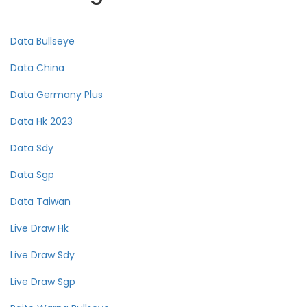
Data Bullseye
Data China
Data Germany Plus
Data Hk 2023
Data Sdy
Data Sgp
Data Taiwan
Live Draw Hk
Live Draw Sdy
Live Draw Sgp