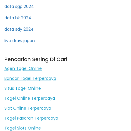
data sgp 2024
data hk 2024
data sdy 2024
live draw japan
Pencarian Sering Di Cari
Agen Togel Online
Bandar Togel Terpercaya
Situs Togel Online
Togel Online Terpercaya
Slot Online Terpercaya
Togel Pasaran Terpercaya
Togel Slots Online