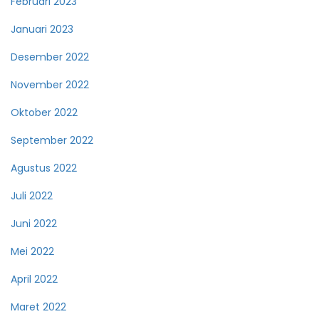
Februari 2023
Januari 2023
Desember 2022
November 2022
Oktober 2022
September 2022
Agustus 2022
Juli 2022
Juni 2022
Mei 2022
April 2022
Maret 2022