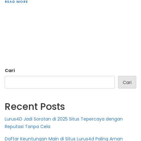
READ MORE
Cari
Cari
Recent Posts
Lurus4D Jadi Sorotan di 2025 Situs Tepercaya dengan
Reputasi Tanpa Cela
Daftar Keuntungan Main di Situs Lurus4d Paling Aman