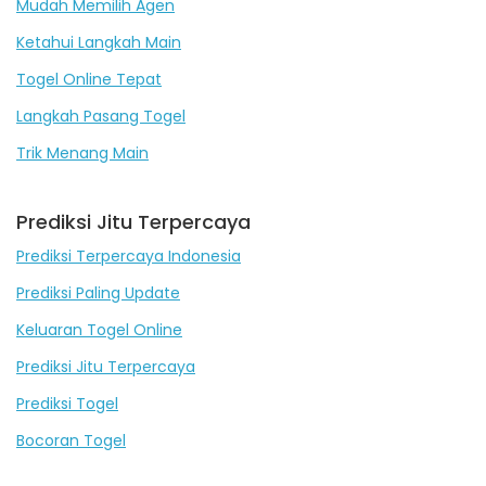
Mudah Memilih Agen
Ketahui Langkah Main
Togel Online Tepat
Langkah Pasang Togel
Trik Menang Main
Prediksi Jitu Terpercaya
Prediksi Terpercaya Indonesia
Prediksi Paling Update
Keluaran Togel Online
Prediksi Jitu Terpercaya
Prediksi Togel
Bocoran Togel