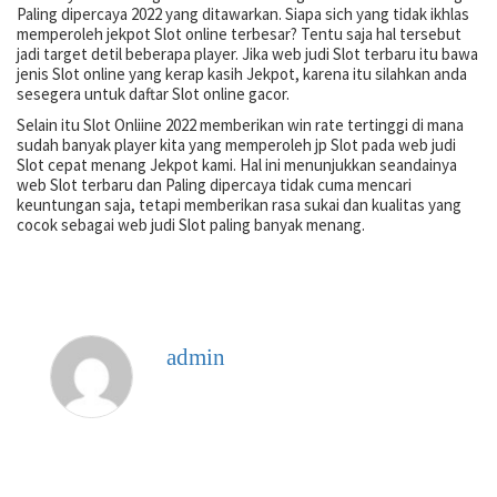
Paling dipercaya 2022 yang ditawarkan. Siapa sich yang tidak ikhlas
memperoleh jekpot Slot online terbesar? Tentu saja hal tersebut
jadi target detil beberapa player. Jika web judi Slot terbaru itu bawa
jenis Slot online yang kerap kasih Jekpot, karena itu silahkan anda
sesegera untuk daftar Slot online gacor.
Selain itu Slot Onliine 2022 memberikan win rate tertinggi di mana
sudah banyak player kita yang memperoleh jp Slot pada web judi
Slot cepat menang Jekpot kami. Hal ini menunjukkan seandainya
web Slot terbaru dan Paling dipercaya tidak cuma mencari
keuntungan saja, tetapi memberikan rasa sukai dan kualitas yang
cocok sebagai web judi Slot paling banyak menang.
admin