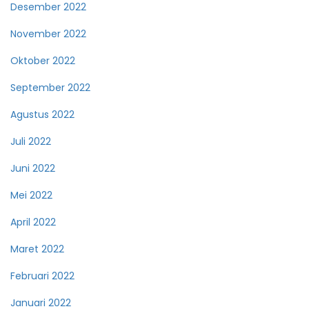
Desember 2022
November 2022
Oktober 2022
September 2022
Agustus 2022
Juli 2022
Juni 2022
Mei 2022
April 2022
Maret 2022
Februari 2022
Januari 2022