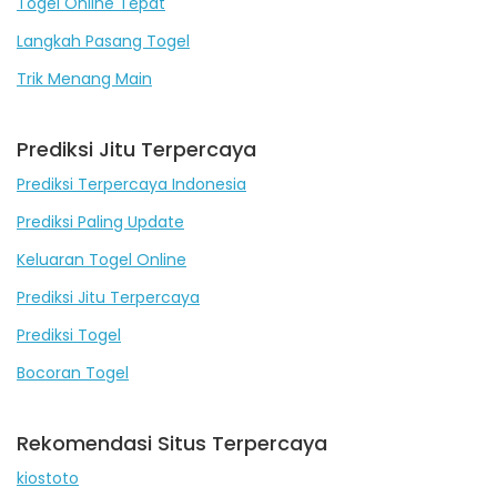
Togel Online Tepat
Langkah Pasang Togel
Trik Menang Main
Prediksi Jitu Terpercaya
Prediksi Terpercaya Indonesia
Prediksi Paling Update
Keluaran Togel Online
Prediksi Jitu Terpercaya
Prediksi Togel
Bocoran Togel
Rekomendasi Situs Terpercaya
kiostoto