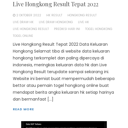
Live Hongkong Result Tepat 2022
2 OKTOBER 2022
HK RESULT
HONGKONG RESULT
LIVE DRAW HK
LIVE DRAW HONGKONG
LIVE HK
LIVE HONGKONG RESULT
PREDIKSI HARI INI
TOGEL HONGKONG
TOGEL ONLINE
Live Hongkong Result Tepat 2022 Data Keluaran
Hongkong Selamat tiba di website data keluaran
hongkong terkomplet dan paling dipercaya di
indonesia, meringkas keluaran data hk dan Live
Hongkong Result terupdate sampai sekarang ini.
Website ini berniat buat mempermudah beberapa
bettor atau pemain togel hongkong online buat
mendapat berita angka keluaran hk setiap harinya
dan bermanfaat […]
READ MORE