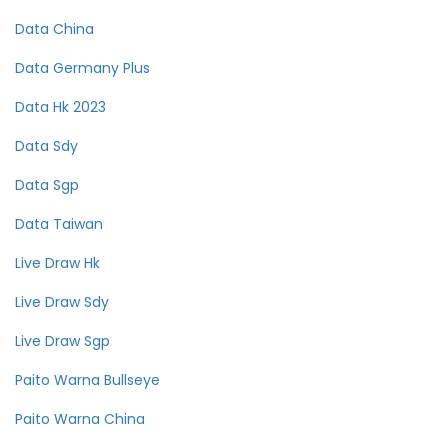
Data China
Data Germany Plus
Data Hk 2023
Data Sdy
Data Sgp
Data Taiwan
Live Draw Hk
Live Draw Sdy
Live Draw Sgp
Paito Warna Bullseye
Paito Warna China