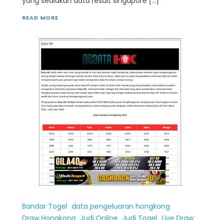
yang sediakan data result singapore […]
READ MORE
Bandar Togel
data pengeluaran hongkong
Draw Hongkong
Judi Online
Judi Togel
Live Draw