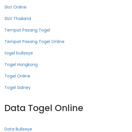
Slot Online
Slot Thailand
Tempat Pasang Togel
Tempat Pasang Togel Online
togel bullseye
Togel Hongkong
Togel Online
Togel Sidney
Data Togel Online
Data Bullseye