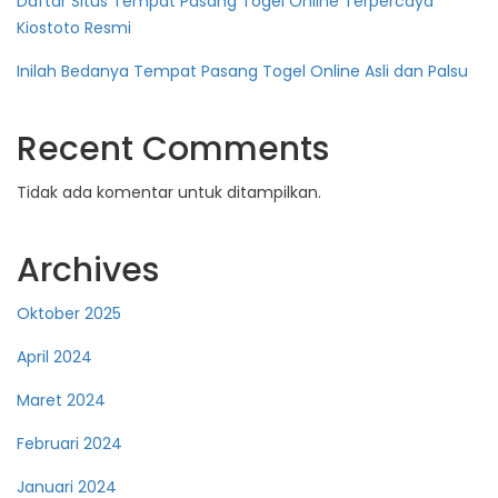
Daftar Situs Tempat Pasang Togel Online Terpercaya
Kiostoto Resmi
Inilah Bedanya Tempat Pasang Togel Online Asli dan Palsu
Recent Comments
Tidak ada komentar untuk ditampilkan.
Archives
Oktober 2025
April 2024
Maret 2024
Februari 2024
Januari 2024