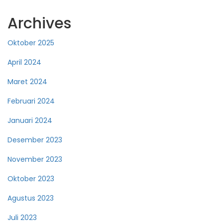
Archives
Oktober 2025
April 2024
Maret 2024
Februari 2024
Januari 2024
Desember 2023
November 2023
Oktober 2023
Agustus 2023
Juli 2023