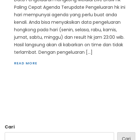
Paling Cepat Agenda Terupdate Pengeluaran hk ini
hari mempunyai agenda yang perlu buat anda
kenali. Anda bisa menyaksikan data pengeluaran
hongkong pada hari (senin, selasa, rabu, kamis,
jumat, sabtu, minggu) dan result hk jam 23:00 wib.
Hasil langsung akan di kabarkan on time dan tidak
terlambat. Dengan pengeluaran […]
READ MORE
Cari
Cari