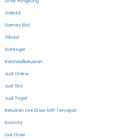
Draw Hongkong
Gaib4d
Games Slot
Gila4d
Gohtogel
Indohasilkeluaran
Judi Online
Judi Slot
Judi Togel
Keluaran Live Draw SGP Tercepat
Kiostoto
Live Draw