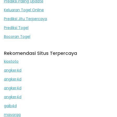
Prediksi Paling Update
Keluaran Togel Online
Prediksi Jitu Terpercaya
Prediksi Togel
Bocoran Togel
Rekomendasi Situs Terpercaya
kiostoto
angker4d
angker4d
angker4d
angker4d
gaib4d
mayorqq