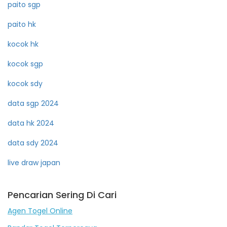
paito sgp
paito hk
kocok hk
kocok sgp
kocok sdy
data sgp 2024
data hk 2024
data sdy 2024
live draw japan
Pencarian Sering Di Cari
Agen Togel Online