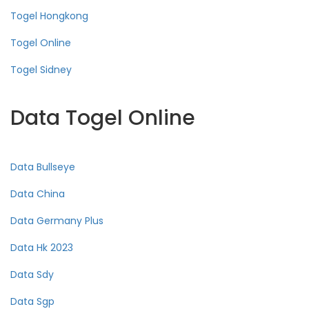
Togel Hongkong
Togel Online
Togel Sidney
Data Togel Online
Data Bullseye
Data China
Data Germany Plus
Data Hk 2023
Data Sdy
Data Sgp