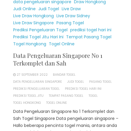
data pengeluaran singapore
Draw Hongkong
Judi Online
Judi Togel
Live Draw
Live Draw Hongkong
Live Draw Sidney
Live Draw Singapore
Pasang Togel
Prediksi Pengeluaran Togel
prediksi togel hari ini
Prediksi Togel Jitu Hari Ini
Tempat Pasang Togel
Togel Hongkong
Togel Online
Data Pengeluaran Singapore No 1
Terkomplet dan Sah
27 SEPTEMBER 2022
BANDAR TOGEL
DATA PENGELUARAN SINGAPORE
JUDI TOGEL
PASANG TOGEL
PREDIKSI PENGELUARAN TOGEL
PREDIKSI TOGEL HARI INI
PREDIKSI TOGEL JITU
TEMPAT PASANG TOGEL
TOGEL
TOGEL HONGKONG
TOGEL ONLINE
Data Pengeluaran Singapore No 1 Terkomplet dan
Sah Togel Singapore Data pengeluaran singapore –
Hallo beberapa pencinta togel mania, antara anda