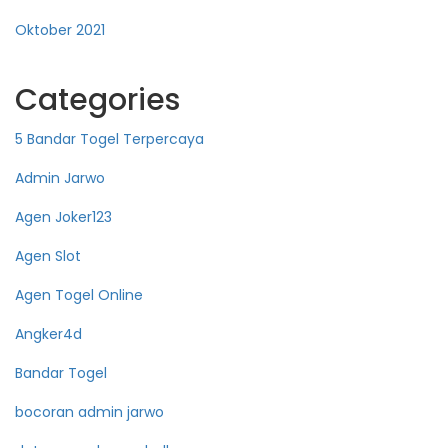
Oktober 2021
Categories
5 Bandar Togel Terpercaya
Admin Jarwo
Agen Joker123
Agen Slot
Agen Togel Online
Angker4d
Bandar Togel
bocoran admin jarwo