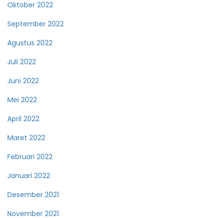
Oktober 2022
September 2022
Agustus 2022
Juli 2022
Juni 2022
Mei 2022
April 2022
Maret 2022
Februari 2022
Januari 2022
Desember 2021
November 2021