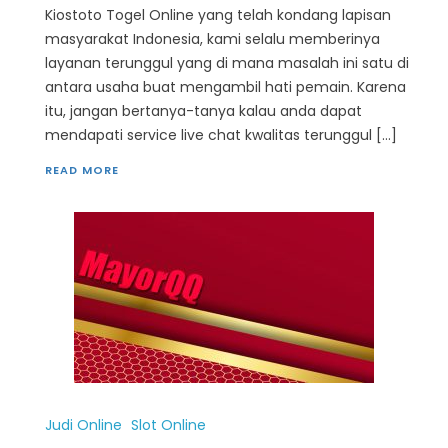
Kiostoto Togel Online yang telah kondang lapisan
masyarakat Indonesia, kami selalu memberinya
layanan terunggul yang di mana masalah ini satu di
antara usaha buat mengambil hati pemain. Karena
itu, jangan bertanya-tanya kalau anda dapat
mendapati service live chat kwalitas terunggul […]
READ MORE
Judi Online
Slot Online