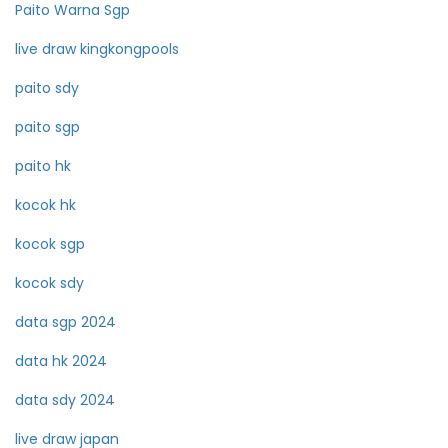
Paito Warna Sgp
live draw kingkongpools
paito sdy
paito sgp
paito hk
kocok hk
kocok sgp
kocok sdy
data sgp 2024
data hk 2024
data sdy 2024
live draw japan