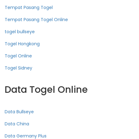
Tempat Pasang Togel
Tempat Pasang Togel Online
togel bullseye
Togel Hongkong
Togel Online
Togel Sidney
Data Togel Online
Data Bullseye
Data China
Data Germany Plus