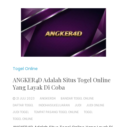
Togel Online
ANGKER4D Adalah Situs Togel Online
Yang Layak Di Coba
21 JULI 2023
ANGKERD4
BANDAR TOGEL ONLINE
DAFTAR TOGEL
INDOHASILKELUARAN
JUDI
JUDI ONLINE
JUDI TOGEL
TEMPAT PASANG TOGEL ONLINE
TOGEL
TOGEL ONLINE