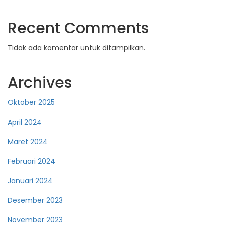
Recent Comments
Tidak ada komentar untuk ditampilkan.
Archives
Oktober 2025
April 2024
Maret 2024
Februari 2024
Januari 2024
Desember 2023
November 2023