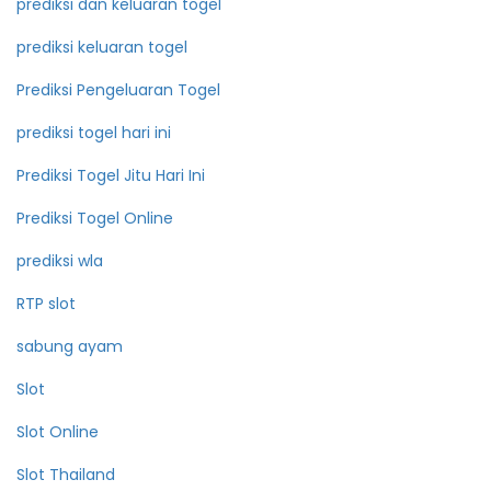
prediksi dan keluaran togel
prediksi keluaran togel
Prediksi Pengeluaran Togel
prediksi togel hari ini
Prediksi Togel Jitu Hari Ini
Prediksi Togel Online
prediksi wla
RTP slot
sabung ayam
Slot
Slot Online
Slot Thailand