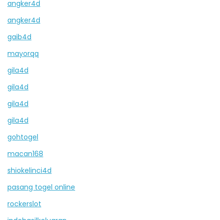
angker4d
angker4d
gaib4d
mayorqq
gila4d
gila4d
gila4d
gila4d
gohtogel
macan168
shiokelinci4d
pasang togel online
rockerslot