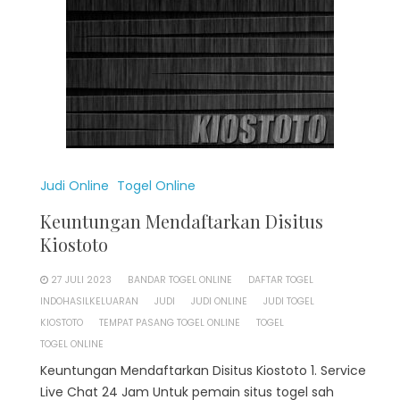
Judi Online
Togel Online
Keuntungan Mendaftarkan Disitus
Kiostoto
27 JULI 2023
BANDAR TOGEL ONLINE
DAFTAR TOGEL
INDOHASILKELUARAN
JUDI
JUDI ONLINE
JUDI TOGEL
KIOSTOTO
TEMPAT PASANG TOGEL ONLINE
TOGEL
TOGEL ONLINE
Keuntungan Mendaftarkan Disitus Kiostoto 1. Service
Live Chat 24 Jam Untuk pemain situs togel sah