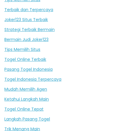
Terbaik dan Terpercaya
Joker123 Situs Terbaik
Strategi Terbaik Bermain
Bermain Judi Joker123
Tips Memilih Situs
Togel Online Terbaik
Pasang Togel Indonesia
Togel Indonesia Terpercaya
Mudah Memilih Agen
Ketahui Langkah Main
Togel Online Tepat
Langkah Pasang Togel
Trik Menang Main