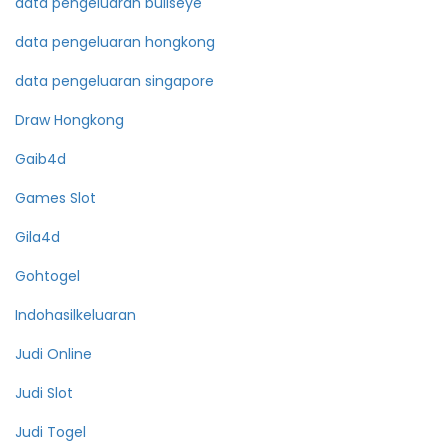
data pengeluaran bullseye
data pengeluaran hongkong
data pengeluaran singapore
Draw Hongkong
Gaib4d
Games Slot
Gila4d
Gohtogel
Indohasilkeluaran
Judi Online
Judi Slot
Judi Togel