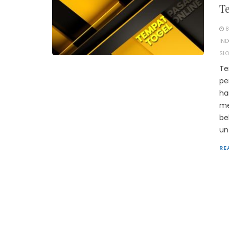
T
8
IN
SLO
Te
pe
ha
me
be
un
RE