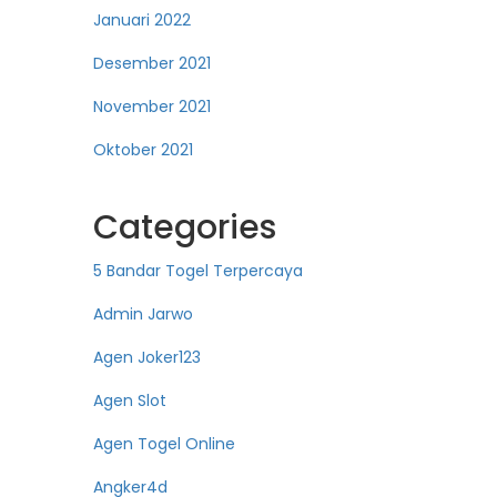
Januari 2022
Desember 2021
November 2021
Oktober 2021
Categories
5 Bandar Togel Terpercaya
Admin Jarwo
Agen Joker123
Agen Slot
Agen Togel Online
Angker4d