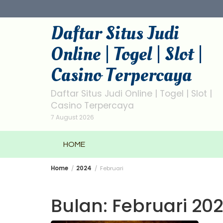
Skip
to
Daftar Situs Judi
content
Online | Togel | Slot |
Casino Terpercaya
Daftar Situs Judi Online | Togel | Slot |
Casino Terpercaya
7 August 2026
HOME
Home
2024
Februari
Bulan:
Februari 20