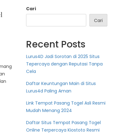
Cari
l
Cari
Recent Posts
Lurus4D Jadi Sorotan di 2025 Situs
Tepercaya dengan Reputasi Tanpa
emang
Cela
han
dan
Daftar Keuntungan Main di Situs
t
Lurus4d Paling Aman
Link Tempat Pasang Togel Asli Resmi
Mudah Menang 2024
Daftar Situs Tempat Pasang Togel
Online Terpercaya Kiostoto Resmi