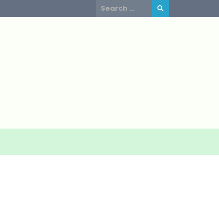
Search
for: