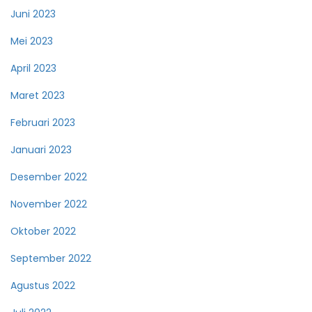
Juni 2023
Mei 2023
April 2023
Maret 2023
Februari 2023
Januari 2023
Desember 2022
November 2022
Oktober 2022
September 2022
Agustus 2022