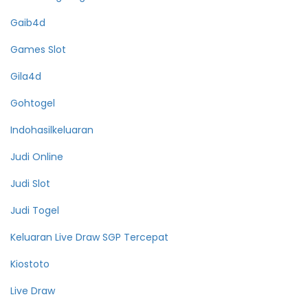
Gaib4d
Games Slot
Gila4d
Gohtogel
Indohasilkeluaran
Judi Online
Judi Slot
Judi Togel
Keluaran Live Draw SGP Tercepat
Kiostoto
Live Draw