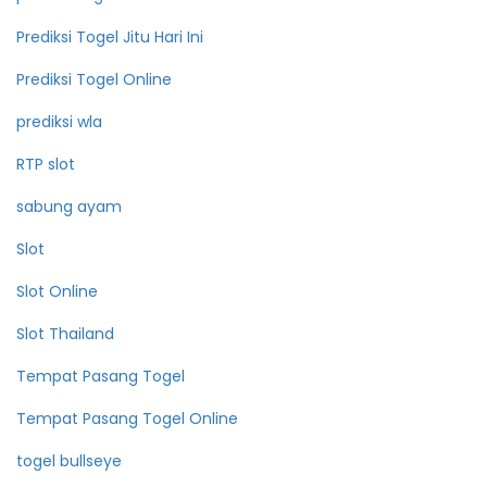
Prediksi Togel Jitu Hari Ini
Prediksi Togel Online
prediksi wla
RTP slot
sabung ayam
Slot
Slot Online
Slot Thailand
Tempat Pasang Togel
Tempat Pasang Togel Online
togel bullseye