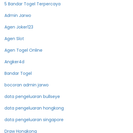
5 Bandar Togel Terpercaya
Admin Jarwo
Agen Joker123
Agen Slot
Agen Togel Online
Angker4d
Bandar Togel
bocoran admin jarwo
data pengeluaran bullseye
data pengeluaran hongkong
data pengeluaran singapore
Draw Hongkong