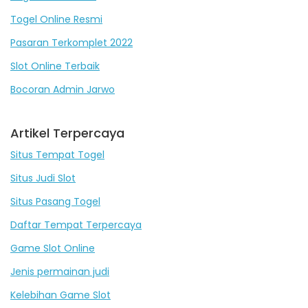
Togel Online Resmi
Pasaran Terkomplet 2022
Slot Online Terbaik
Bocoran Admin Jarwo
Artikel Terpercaya
Situs Tempat Togel
Situs Judi Slot
Situs Pasang Togel
Daftar Tempat Terpercaya
Game Slot Online
Jenis permainan judi
Kelebihan Game Slot