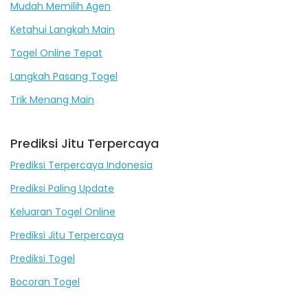
Mudah Memilih Agen
Ketahui Langkah Main
Togel Online Tepat
Langkah Pasang Togel
Trik Menang Main
Prediksi Jitu Terpercaya
Prediksi Terpercaya Indonesia
Prediksi Paling Update
Keluaran Togel Online
Prediksi Jitu Terpercaya
Prediksi Togel
Bocoran Togel