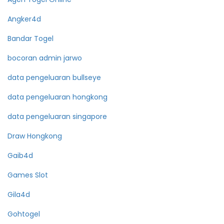
Angker4d
Bandar Togel
bocoran admin jarwo
data pengeluaran bullseye
data pengeluaran hongkong
data pengeluaran singapore
Draw Hongkong
Gaib4d
Games Slot
Gila4d
Gohtogel