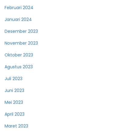
Februari 2024
Januari 2024
Desember 2023
November 2023
Oktober 2023
Agustus 2023
Juli 2023
Juni 2023
Mei 2023
April 2023
Maret 2023