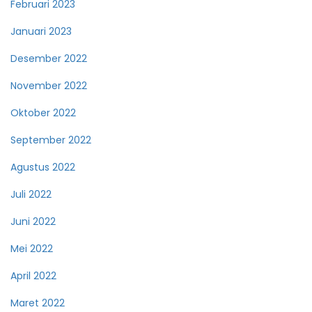
Februari 2023
Januari 2023
Desember 2022
November 2022
Oktober 2022
September 2022
Agustus 2022
Juli 2022
Juni 2022
Mei 2022
April 2022
Maret 2022