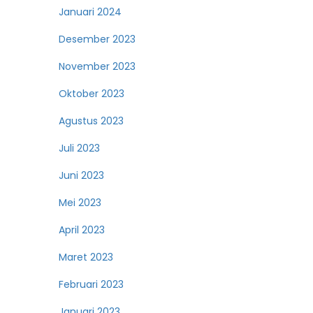
Januari 2024
Desember 2023
November 2023
Oktober 2023
Agustus 2023
Juli 2023
Juni 2023
Mei 2023
April 2023
Maret 2023
Februari 2023
Januari 2023