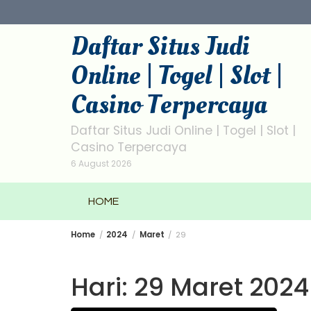
Skip
to
Daftar Situs Judi
content
Online | Togel | Slot |
Casino Terpercaya
Daftar Situs Judi Online | Togel | Slot |
Casino Terpercaya
6 August 2026
HOME
Home
2024
Maret
29
Hari:
29 Maret 2024