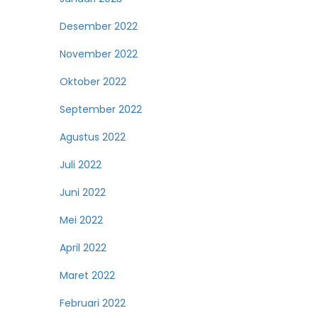
Desember 2022
November 2022
Oktober 2022
September 2022
Agustus 2022
Juli 2022
Juni 2022
Mei 2022
April 2022
Maret 2022
Februari 2022