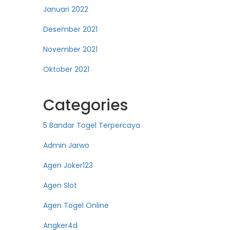
Januari 2022
Desember 2021
November 2021
Oktober 2021
Categories
5 Bandar Togel Terpercaya
Admin Jarwo
Agen Joker123
Agen Slot
Agen Togel Online
Angker4d