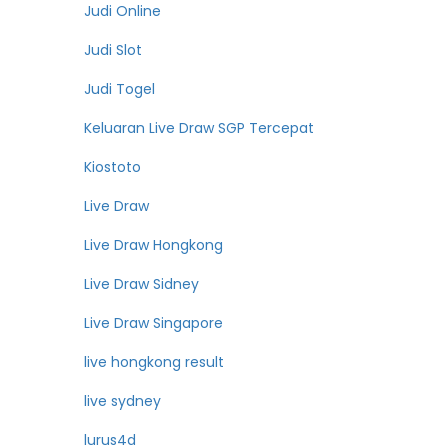
Judi Online
Judi Slot
Judi Togel
Keluaran Live Draw SGP Tercepat
Kiostoto
Live Draw
Live Draw Hongkong
Live Draw Sidney
Live Draw Singapore
live hongkong result
live sydney
lurus4d