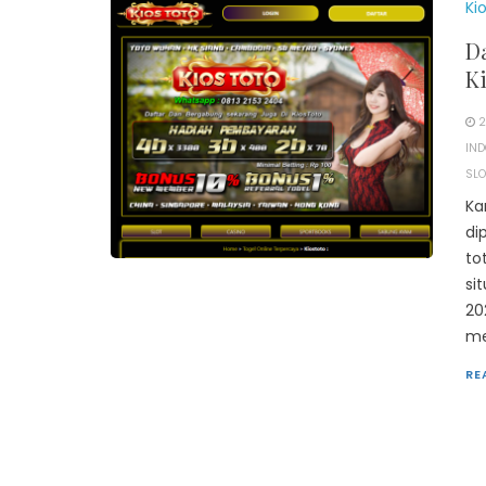
Ki
Da
K
2
IN
SLO
Ka
di
to
si
20
me
RE