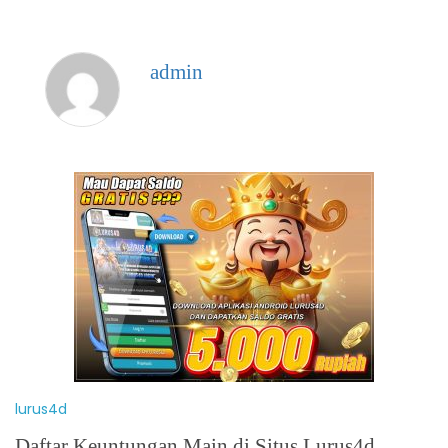
admin
lurus4d
Daftar Keuntungan Main di Situs Lurus4d