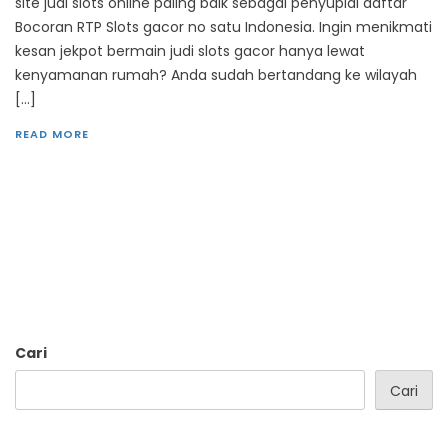
site judi slots online paling baik sebagai penyuplai daftar
Bocoran RTP Slots gacor no satu Indonesia. Ingin menikmati
kesan jekpot bermain judi slots gacor hanya lewat
kenyamanan rumah? Anda sudah bertandang ke wilayah
[…]
READ MORE
Cari
Cari