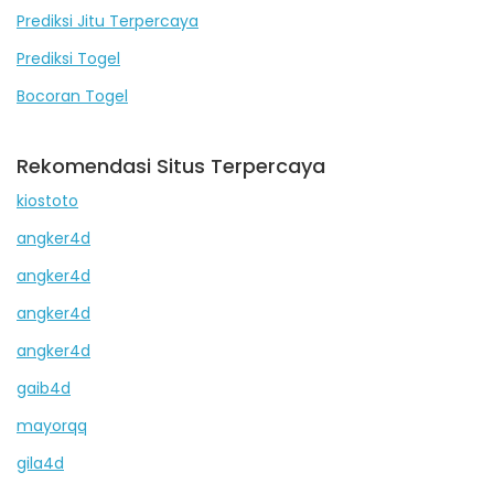
Prediksi Jitu Terpercaya
Prediksi Togel
Bocoran Togel
Rekomendasi Situs Terpercaya
kiostoto
angker4d
angker4d
angker4d
angker4d
gaib4d
mayorqq
gila4d