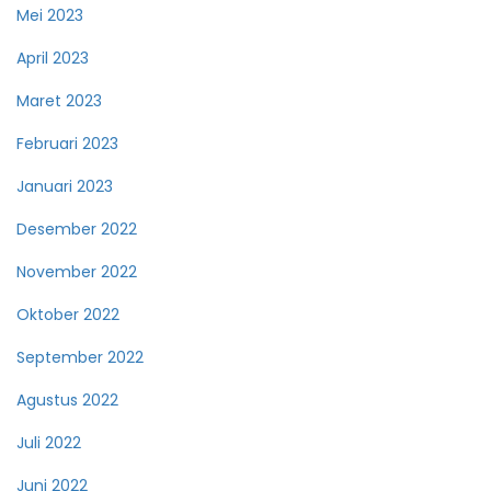
Mei 2023
April 2023
Maret 2023
Februari 2023
Januari 2023
Desember 2022
November 2022
Oktober 2022
September 2022
Agustus 2022
Juli 2022
Juni 2022