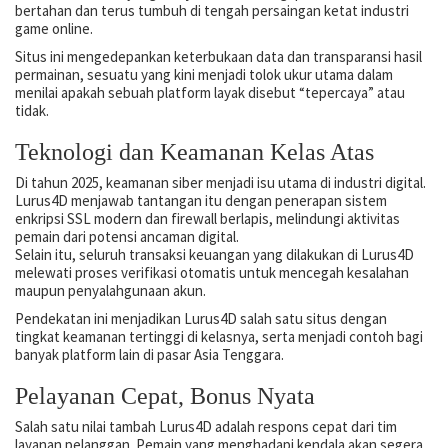
bertahan dan terus tumbuh di tengah persaingan ketat industri
game online.
Situs ini mengedepankan keterbukaan data dan transparansi hasil
permainan, sesuatu yang kini menjadi tolok ukur utama dalam
menilai apakah sebuah platform layak disebut “tepercaya” atau
tidak.
Teknologi dan Keamanan Kelas Atas
Di tahun 2025, keamanan siber menjadi isu utama di industri digital.
Lurus4D menjawab tantangan itu dengan penerapan sistem
enkripsi SSL modern dan firewall berlapis, melindungi aktivitas
pemain dari potensi ancaman digital.
Selain itu, seluruh transaksi keuangan yang dilakukan di Lurus4D
melewati proses verifikasi otomatis untuk mencegah kesalahan
maupun penyalahgunaan akun.
Pendekatan ini menjadikan Lurus4D salah satu situs dengan
tingkat keamanan tertinggi di kelasnya, serta menjadi contoh bagi
banyak platform lain di pasar Asia Tenggara.
Pelayanan Cepat, Bonus Nyata
Salah satu nilai tambah Lurus4D adalah respons cepat dari tim
layanan pelanggan. Pemain yang menghadapi kendala akan segera