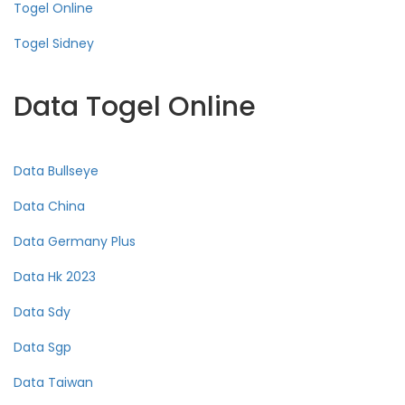
Togel Online
Togel Sidney
Data Togel Online
Data Bullseye
Data China
Data Germany Plus
Data Hk 2023
Data Sdy
Data Sgp
Data Taiwan