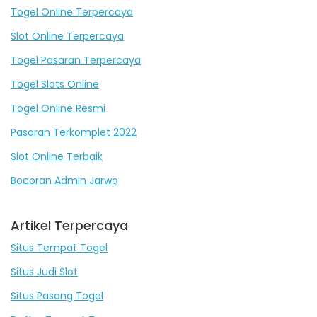
Togel Online Terpercaya
Slot Online Terpercaya
Togel Pasaran Terpercaya
Togel Slots Online
Togel Online Resmi
Pasaran Terkomplet 2022
Slot Online Terbaik
Bocoran Admin Jarwo
Artikel Terpercaya
Situs Tempat Togel
Situs Judi Slot
Situs Pasang Togel