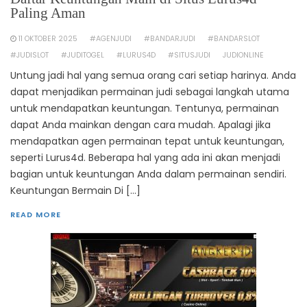
Paling Aman
11 OKTOBER 2025
#AGENJUDI
#BANDARJUDI
#BANDARSLOT
#JUDISLOT
#JUDITOGEL
#LURUS4D
#SITUSJUDI
JUDIONLINE
Untung jadi hal yang semua orang cari setiap harinya. Anda
dapat menjadikan permainan judi sebagai langkah utama
untuk mendapatkan keuntungan. Tentunya, permainan
dapat Anda mainkan dengan cara mudah. Apalagi jika
mendapatkan agen permainan tepat untuk keuntungan,
seperti Lurus4d. Beberapa hal yang ada ini akan menjadi
bagian untuk keuntungan Anda dalam permainan sendiri.
Keuntungan Bermain Di […]
READ MORE