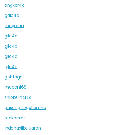
angker4d
gaib4d
mayorqq
gila4d
gila4d
gila4d
gila4d
gohtogel
macan168
shiokelinci4d
pasang togel online
rockerslot
indohasilkeluaran