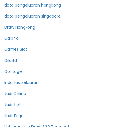
data pengeluaran hongkong
data pengeluaran singapore
Draw Hongkong
Gaib4d
Games Slot
Gila4d
Gohtogel
Indohasilkeluaran
Judi Online
Judi Slot
Judi Togel
Keluaran Live Draw SGP Tercepat