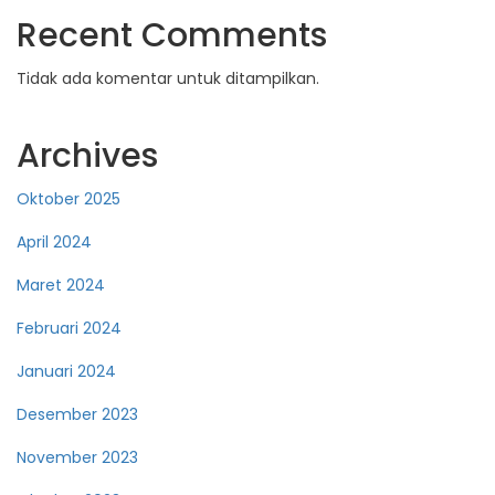
Recent Comments
Tidak ada komentar untuk ditampilkan.
Archives
Oktober 2025
April 2024
Maret 2024
Februari 2024
Januari 2024
Desember 2023
November 2023