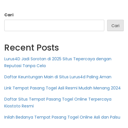
Cari
Cari
Recent Posts
Lurus4D Jadi Sorotan di 2025 Situs Tepercaya dengan
Reputasi Tanpa Cela
Daftar Keuntungan Main di Situs Lurus4d Paling Aman
Link Tempat Pasang Togel Asli Resmi Mudah Menang 2024
Daftar Situs Tempat Pasang Togel Online Terpercaya
Kiostoto Resmi
Inilah Bedanya Tempat Pasang Togel Online Asli dan Palsu