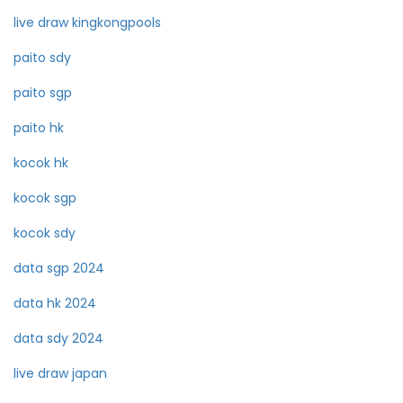
live draw kingkongpools
paito sdy
paito sgp
paito hk
kocok hk
kocok sgp
kocok sdy
data sgp 2024
data hk 2024
data sdy 2024
live draw japan