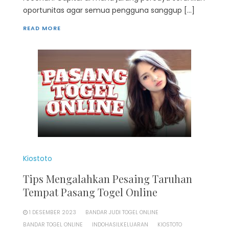
oportunitas agar semua pengguna sanggup […]
READ MORE
Kiostoto
Tips Mengalahkan Pesaing Taruhan
Tempat Pasang Togel Online
1 DESEMBER 2023
BANDAR JUDI TOGEL ONLINE
BANDAR TOGEL ONLINE
INDOHASILKELUARAN
KIOSTOTO