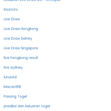
Kiostoto
Live Draw
Live Draw Hongkong
Live Draw Sidney
Live Draw Singapore
live hongkong result
live sydney
lurus4d
Macan168
Pasang Togel
prediksi dan keluaran togel