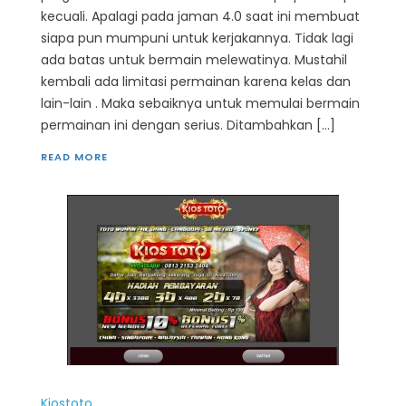
kecuali. Apalagi pada jaman 4.0 saat ini membuat
siapa pun mumpuni untuk kerjakannya. Tidak lagi
ada batas untuk bermain melewatinya. Mustahil
kembali ada limitasi permainan karena kelas dan
lain-lain . Maka sebaiknya untuk memulai bermain
permainan ini dengan serius. Ditambahkan […]
READ MORE
Kiostoto