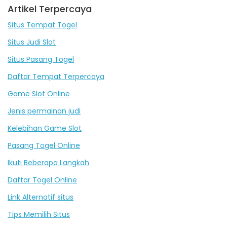
Artikel Terpercaya
Situs Tempat Togel
Situs Judi Slot
Situs Pasang Togel
Daftar Tempat Terpercaya
Game Slot Online
Jenis permainan judi
Kelebihan Game Slot
Pasang Togel Online
Ikuti Beberapa Langkah
Daftar Togel Online
Link Alternatif situs
Tips Memilih Situs