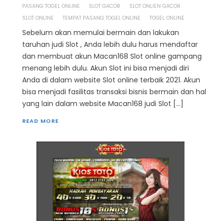
PASANG TOGEL ONLINE
SLOT GACOR
SLOT ONLIEN GACOR
SLOT ONLINE
TEMPAT PASANG TOGEL ONLINE
TOGEL ONLINE
Sebelum akan memulai bermain dan lakukan
taruhan judi Slot , Anda lebih dulu harus mendaftar
dan membuat akun Macan168 Slot online gampang
menang lebih dulu. Akun Slot ini bisa menjadi diri
Anda di dalam website Slot online terbaik 2021. Akun
bisa menjadi fasilitas transaksi bisnis bermain dan hal
yang lain dalam website Macan168 judi Slot […]
READ MORE