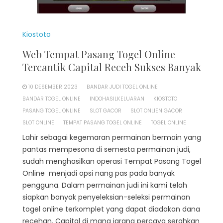
Kiostoto
Web Tempat Pasang Togel Online
Tercantik Capital Receh Sukses Banyak
10 DESEMBER 2023
BANDAR JUDI TOGEL ONLINE
BANDAR TOGEL ONLINE
INDOHASILKELUARAN
KIOSTOTO
PASANG TOGEL ONLINE
SLOT GACOR
SLOT ONLIEN GACOR
SLOT ONLINE
TEMPAT PASANG TOGEL ONLINE
TOGEL ONLINE
Lahir sebagai kegemaran permainan bermain yang
pantas mempesona di semesta permainan judi,
sudah menghasilkan operasi Tempat Pasang Togel
Online menjadi opsi nang pas pada banyak
pengguna. Dalam permainan judi ini kami telah
siapkan banyak penyeleksian-seleksi permainan
togel online terkomplet yang dapat diadakan dana
recehan. Capital di mana jarang percaya serahkan