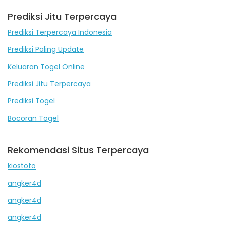
Prediksi Jitu Terpercaya
Prediksi Terpercaya Indonesia
Prediksi Paling Update
Keluaran Togel Online
Prediksi Jitu Terpercaya
Prediksi Togel
Bocoran Togel
Rekomendasi Situs Terpercaya
kiostoto
angker4d
angker4d
angker4d