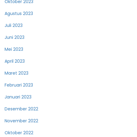
Oktober 2023
Agustus 2023
Juli 2023
Juni 2023
Mei 2023
April 2023
Maret 2023
Februari 2023
Januari 2023
Desember 2022
November 2022
Oktober 2022