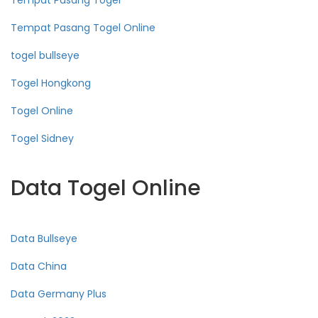
Tempat Pasang Togel Online
togel bullseye
Togel Hongkong
Togel Online
Togel Sidney
Data Togel Online
Data Bullseye
Data China
Data Germany Plus