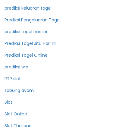
prediksi keluaran togel
Prediksi Pengeluaran Togel
prediksi togel hari ini
Prediksi Togel Jitu Hari Ini
Prediksi Togel Online
prediksi wla
RTP slot
sabung ayam
Slot
Slot Online
Slot Thailand