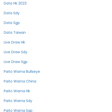
Data Hk 2023
Data Sdy
Data Sgp
Data Taiwan
Live Draw Hk
Live Draw Sdy
Live Draw Sgp
Paito Warna Bullseye
Paito Warna China
Paito Warna Hk
Paito Warna Sdy
Paito Warna Sgp