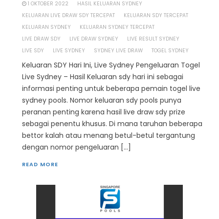
1 OKTOBER 2022
HASIL KELUARAN SYDNEY
KELUARAN LIVE DRAW SDY TERCEPAT
KELUARAN SDY TERCEPAT
KELUARAN SYDNEY
KELUARAN SYDNEY TERCEPAT
LIVE DRAW SDY
LIVE DRAW SYDNEY
LIVE RESULT SYDNEY
LIVE SDY
LIVE SYDNEY
SYDNEY LIVE DRAW
TOGEL SYDNEY
Keluaran SDY Hari Ini, Live Sydney Pengeluaran Togel
Live Sydney – Hasil Keluaran sdy hari ini sebagai
informasi penting untuk beberapa pemain togel live
sydney pools. Nomor keluaran sdy pools punya
peranan penting karena hasil live draw sdy prize
sebagai penentu khusus. Di mana taruhan beberapa
bettor kalah atau menang betul-betul tergantung
dengan nomor pengeluaran […]
READ MORE