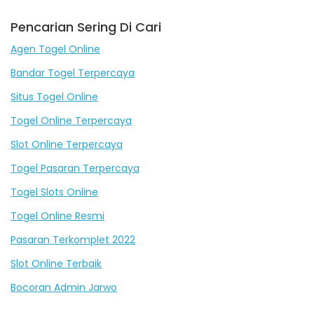
Pencarian Sering Di Cari
Agen Togel Online
Bandar Togel Terpercaya
Situs Togel Online
Togel Online Terpercaya
Slot Online Terpercaya
Togel Pasaran Terpercaya
Togel Slots Online
Togel Online Resmi
Pasaran Terkomplet 2022
Slot Online Terbaik
Bocoran Admin Jarwo