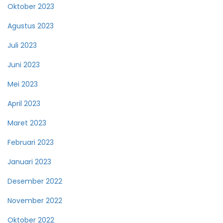
Oktober 2023
Agustus 2023
Juli 2023
Juni 2023
Mei 2023
April 2023
Maret 2023
Februari 2023
Januari 2023
Desember 2022
November 2022
Oktober 2022