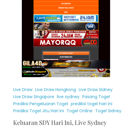
Live Draw
Live Draw Hongkong
Live Draw Sidney
Live Draw Singapore
live sydney
Pasang Togel
Prediksi Pengeluaran Togel
prediksi togel hari ini
Prediksi Togel Jitu Hari Ini
Togel Online
Togel Sidney
Keluaran SDY Hari Ini, Live Sydney