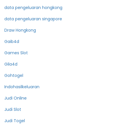
data pengeluaran hongkong
data pengeluaran singapore
Draw Hongkong
Gaib4d
Games Slot
Gila4d
Gohtogel
Indohasilkeluaran
Judi Online
Judi Slot
Judi Togel