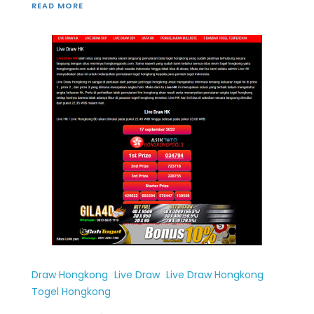
READ MORE
Draw Hongkong
Live Draw
Live Draw Hongkong
Togel Hongkong