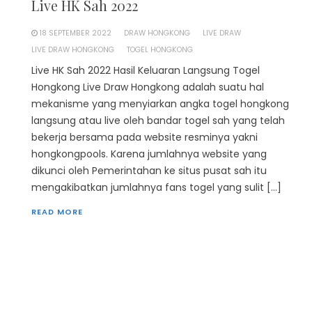
Live HK Sah 2022
18 SEPTEMBER 2022
DRAW HONGKONG
LIVE DRAW
LIVE DRAW HONGKONG
TOGEL HONGKONG
Live HK Sah 2022 Hasil Keluaran Langsung Togel
Hongkong Live Draw Hongkong adalah suatu hal
mekanisme yang menyiarkan angka togel hongkong
langsung atau live oleh bandar togel sah yang telah
bekerja bersama pada website resminya yakni
hongkongpools. Karena jumlahnya website yang
dikunci oleh Pemerintahan ke situs pusat sah itu
mengakibatkan jumlahnya fans togel yang sulit […]
READ MORE