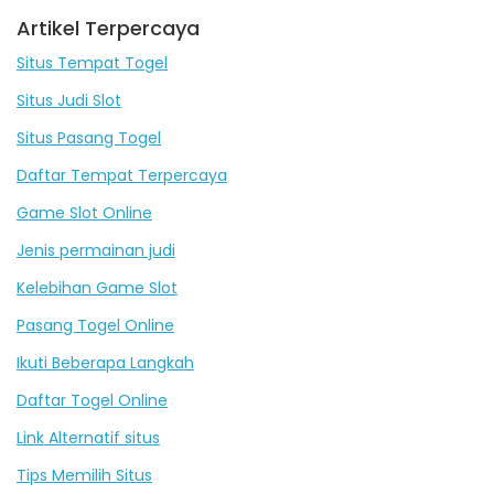
Artikel Terpercaya
Situs Tempat Togel
Situs Judi Slot
Situs Pasang Togel
Daftar Tempat Terpercaya
Game Slot Online
Jenis permainan judi
Kelebihan Game Slot
Pasang Togel Online
Ikuti Beberapa Langkah
Daftar Togel Online
Link Alternatif situs
Tips Memilih Situs