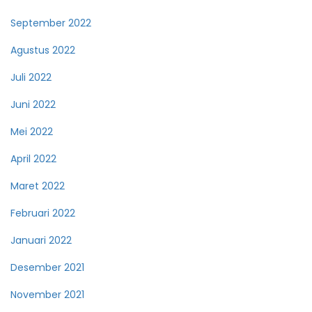
September 2022
Agustus 2022
Juli 2022
Juni 2022
Mei 2022
April 2022
Maret 2022
Februari 2022
Januari 2022
Desember 2021
November 2021