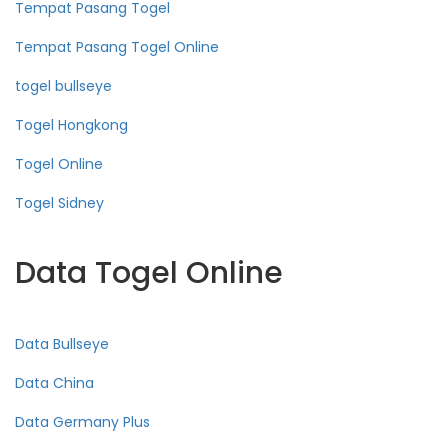
Tempat Pasang Togel
Tempat Pasang Togel Online
togel bullseye
Togel Hongkong
Togel Online
Togel Sidney
Data Togel Online
Data Bullseye
Data China
Data Germany Plus