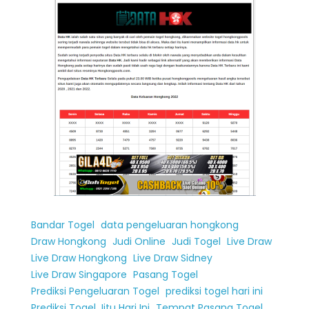
Bandar Togel
data pengeluaran hongkong
Draw Hongkong
Judi Online
Judi Togel
Live Draw
Live Draw Hongkong
Live Draw Sidney
Live Draw Singapore
Pasang Togel
Prediksi Pengeluaran Togel
prediksi togel hari ini
Prediksi Togel Jitu Hari Ini
Tempat Pasang Togel