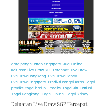
data pengeluaran singapore
Judi Online
Keluaran Live Draw SGP Tercepat
Live Draw
Live Draw Hongkong
Live Draw Sidney
Live Draw Singapore
Prediksi Pengeluaran Togel
prediksi togel hari ini
Prediksi Togel Jitu Hari Ini
Togel Hongkong
Togel Online
Togel Sidney
Keluaran Live Draw SGP Tercepat