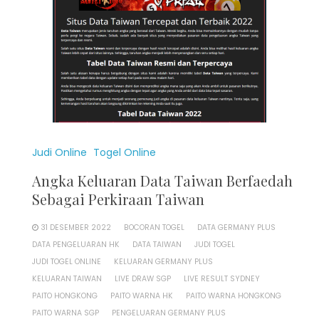
Judi Online
Togel Online
Angka Keluaran Data Taiwan Berfaedah
Sebagai Perkiraan Taiwan
31 DESEMBER 2022
BOCORAN TOGEL
DATA GERMANY PLUS
DATA PENGELUARAN HK
DATA TAIWAN
JUDI TOGEL
JUDI TOGEL ONLINE
KELUARAN GERMANY PLUS
KELUARAN TAIWAN
LIVE DRAW SGP
LIVE RESULT SYDNEY
PAITO HONGKONG
PAITO WARNA HK
PAITO WARNA HONGKONG
PAITO WARNA SGP
PENGELUARAN GERMANY PLUS