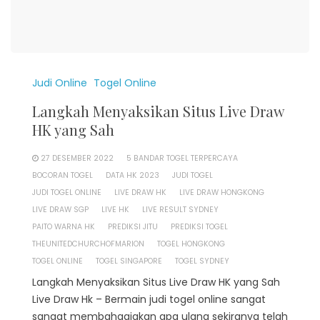
Judi Online
Togel Online
Langkah Menyaksikan Situs Live Draw
HK yang Sah
27 DESEMBER 2022
5 BANDAR TOGEL TERPERCAYA
BOCORAN TOGEL
DATA HK 2023
JUDI TOGEL
JUDI TOGEL ONLINE
LIVE DRAW HK
LIVE DRAW HONGKONG
LIVE DRAW SGP
LIVE HK
LIVE RESULT SYDNEY
PAITO WARNA HK
PREDIKSI JITU
PREDIKSI TOGEL
THEUNITEDCHURCHOFMARION
TOGEL HONGKONG
TOGEL ONLINE
TOGEL SINGAPORE
TOGEL SYDNEY
Langkah Menyaksikan Situs Live Draw HK yang Sah
Live Draw Hk – Bermain judi togel online sangat
sangat membahagiakan apa ulang sekiranya telah