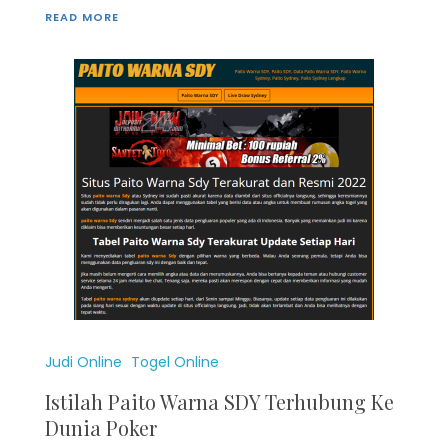
READ MORE
Judi Online
Togel Online
Istilah Paito Warna SDY Terhubung Ke
Dunia Poker