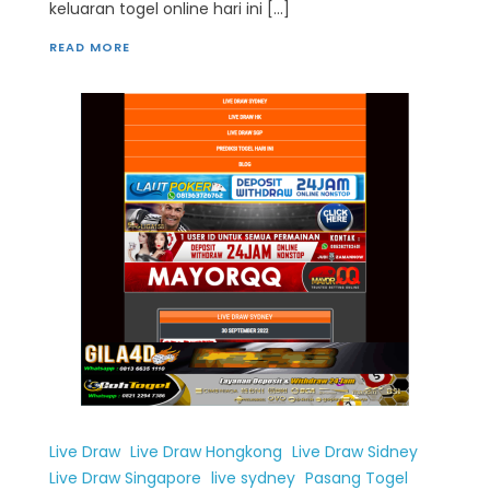
keluaran togel online hari ini […]
READ MORE
Live Draw
Live Draw Hongkong
Live Draw Sidney
Live Draw Singapore
live sydney
Pasang Togel