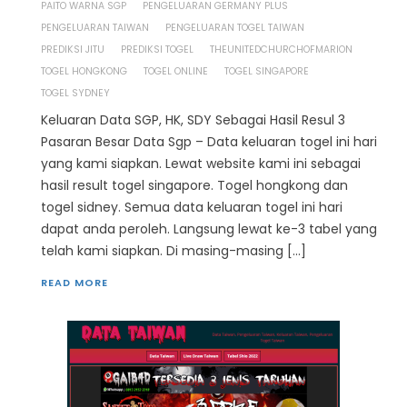
PAITO WARNA SGP
PENGELUARAN GERMANY PLUS
PENGELUARAN TAIWAN
PENGELUARAN TOGEL TAIWAN
PREDIKSI JITU
PREDIKSI TOGEL
THEUNITEDCHURCHOFMARION
TOGEL HONGKONG
TOGEL ONLINE
TOGEL SINGAPORE
TOGEL SYDNEY
Keluaran Data SGP, HK, SDY Sebagai Hasil Resul 3
Pasaran Besar Data Sgp – Data keluaran togel ini hari
yang kami siapkan. Lewat website kami ini sebagai
hasil result togel singapore. Togel hongkong dan
togel sidney. Semua data keluaran togel ini hari
dapat anda peroleh. Langsung lewat ke-3 tabel yang
telah kami siapkan. Di masing-masing […]
READ MORE