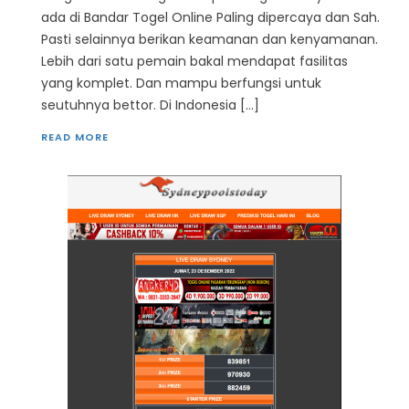
ada di Bandar Togel Online Paling dipercaya dan Sah.
Pasti selainnya berikan keamanan dan kenyamanan.
Lebih dari satu pemain bakal mendapat fasilitas
yang komplet. Dan mampu berfungsi untuk
seutuhnya bettor. Di Indonesia […]
READ MORE