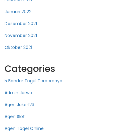
Januari 2022
Desember 2021
November 2021
Oktober 2021
Categories
5 Bandar Togel Terpercaya
Admin Jarwo
Agen Joker123
Agen Slot
Agen Togel Online