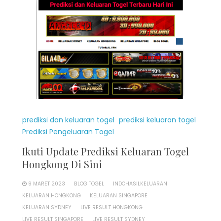
prediksi dan keluaran togel
prediksi keluaran togel
Prediksi Pengeluaran Togel
Ikuti Update Prediksi Keluaran Togel
Hongkong Di Sini
9 MARET 2023
BLOG TOGEL
INDOHASILKELUARAN
KELUARAN HONGKONG
KELUARAN SINGAPORE
KELUARAN SYDNEY
LIVE RESULT HONGKONG
LIVE RESULT SINGAPORE
LIVE RESULT SYDNEY