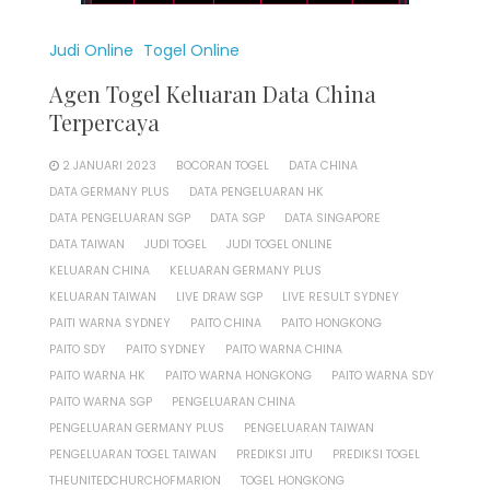
Judi Online
Togel Online
Agen Togel Keluaran Data China
Terpercaya
2 JANUARI 2023
BOCORAN TOGEL
DATA CHINA
DATA GERMANY PLUS
DATA PENGELUARAN HK
DATA PENGELUARAN SGP
DATA SGP
DATA SINGAPORE
DATA TAIWAN
JUDI TOGEL
JUDI TOGEL ONLINE
KELUARAN CHINA
KELUARAN GERMANY PLUS
KELUARAN TAIWAN
LIVE DRAW SGP
LIVE RESULT SYDNEY
PAITI WARNA SYDNEY
PAITO CHINA
PAITO HONGKONG
PAITO SDY
PAITO SYDNEY
PAITO WARNA CHINA
PAITO WARNA HK
PAITO WARNA HONGKONG
PAITO WARNA SDY
PAITO WARNA SGP
PENGELUARAN CHINA
PENGELUARAN GERMANY PLUS
PENGELUARAN TAIWAN
PENGELUARAN TOGEL TAIWAN
PREDIKSI JITU
PREDIKSI TOGEL
THEUNITEDCHURCHOFMARION
TOGEL HONGKONG