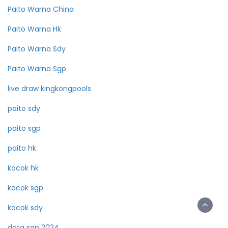
Paito Warna China
Paito Warna Hk
Paito Warna Sdy
Paito Warna Sgp
live draw kingkongpools
paito sdy
paito sgp
paito hk
kocok hk
kocok sgp
kocok sdy
data sgp 2024