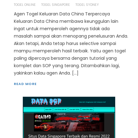
TOGEL ONLINE
TOGEL SINGAPORE
TOGEL SYDNEY
Agen Togel Keluaran Data China Terpercaya
Keluaran Data China membawa keunggulan lain
ingat untuk memperoleh agennya tidak ada
masalah sampai akan menopang penelusuran Anda.
Akan tetapi, Anda tetap harus selective sampai
mampu memperoleh hasil terbaik. Yaitu agen togel
paling dipercaya bersama dengan tutorial yang
komplet dan SOP yang terang. Ditambahkan lagi,
yakinkan kalau agen Anda. […]
READ MORE