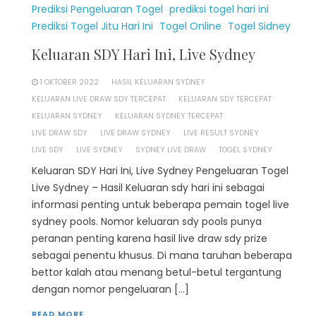
Prediksi Pengeluaran Togel
prediksi togel hari ini
Prediksi Togel Jitu Hari Ini
Togel Online
Togel Sidney
Keluaran SDY Hari Ini, Live Sydney
1 OKTOBER 2022
HASIL KELUARAN SYDNEY
KELUARAN LIVE DRAW SDY TERCEPAT
KELUARAN SDY TERCEPAT
KELUARAN SYDNEY
KELUARAN SYDNEY TERCEPAT
LIVE DRAW SDY
LIVE DRAW SYDNEY
LIVE RESULT SYDNEY
LIVE SDY
LIVE SYDNEY
SYDNEY LIVE DRAW
TOGEL SYDNEY
Keluaran SDY Hari Ini, Live Sydney Pengeluaran Togel
Live Sydney – Hasil Keluaran sdy hari ini sebagai
informasi penting untuk beberapa pemain togel live
sydney pools. Nomor keluaran sdy pools punya
peranan penting karena hasil live draw sdy prize
sebagai penentu khusus. Di mana taruhan beberapa
bettor kalah atau menang betul-betul tergantung
dengan nomor pengeluaran […]
READ MORE