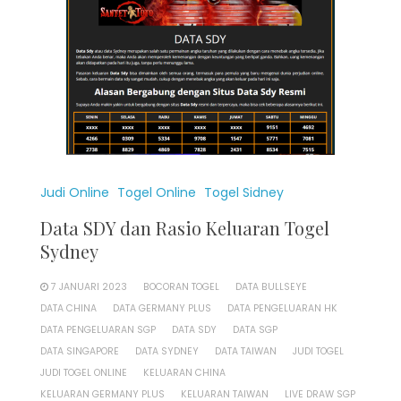
Judi Online
Togel Online
Togel Sidney
Data SDY dan Rasio Keluaran Togel
Sydney
7 JANUARI 2023
BOCORAN TOGEL
DATA BULLSEYE
DATA CHINA
DATA GERMANY PLUS
DATA PENGELUARAN HK
DATA PENGELUARAN SGP
DATA SDY
DATA SGP
DATA SINGAPORE
DATA SYDNEY
DATA TAIWAN
JUDI TOGEL
JUDI TOGEL ONLINE
KELUARAN CHINA
KELUARAN GERMANY PLUS
KELUARAN TAIWAN
LIVE DRAW SGP