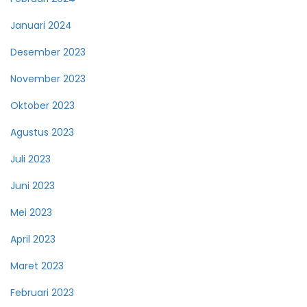
Januari 2024
Desember 2023
November 2023
Oktober 2023
Agustus 2023
Juli 2023
Juni 2023
Mei 2023
April 2023
Maret 2023
Februari 2023