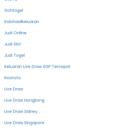
Gohtogel
Indohasilkeluaran
Judi Online
Judi Slot
Judi Togel
Keluaran Live Draw SGP Tercepat
Kiostoto
Live Draw
Live Draw Hongkong
Live Draw Sidney
Live Draw Singapore