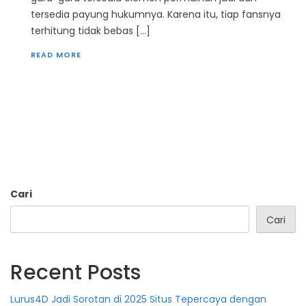
tersedia payung hukumnya. Karena itu, tiap fansnya
terhitung tidak bebas […]
READ MORE
Cari
Cari
Recent Posts
Lurus4D Jadi Sorotan di 2025 Situs Tepercaya dengan