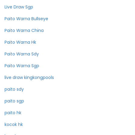
Live Draw Sgp
Paito Warna Bullseye
Paito Warna China
Paito Warna Hk
Paito Warna Sdy
Paito Warna Sgp
live draw kingkongpools
paito sdy
paito sgp
paito hk
kocok hk