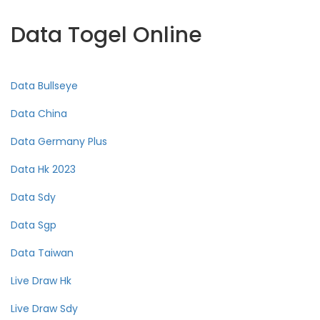
Data Togel Online
Data Bullseye
Data China
Data Germany Plus
Data Hk 2023
Data Sdy
Data Sgp
Data Taiwan
Live Draw Hk
Live Draw Sdy