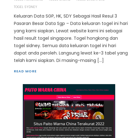
TOGEL SYDNEY
Keluaran Data SGP, HK, SDY Sebagai Hasil Resul 3
Pasaran Besar Data Sgp – Data keluaran togel ini hari
yang kami siapkan. Lewat website kami ini sebagai
hasil result togel singapore. Togel hongkong dan
togel sidney. Semua data keluaran togel ini hari
dapat anda peroleh. Langsung lewat ke-3 tabel yang
telah kami siapkan. Di masing-masing […]
READ MORE