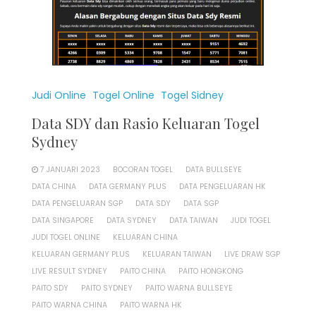
Judi Online
Togel Online
Togel Sidney
Data SDY dan Rasio Keluaran Togel
Sydney
7 JANUARI 2023
BOCORAN TOGEL
DATA BULLSEYE
DATA CHINA
DATA GERMANY PLUS
DATA PENGELUARAN HK
DATA PENGELUARAN SGP
DATA SDY
DATA SGP
DATA SINGAPORE
DATA SYDNEY
DATA TAIWAN
JUDI TOGEL
JUDI TOGEL ONLINE
KELUARAN CHINA
KELUARAN GERMANY PLUS
KELUARAN TAIWAN
LIVE DRAW SGP
LIVE RESULT SYDNEY
PAITO CHINA
PAITO HONGKONG
PAITO SDY
PAITO SYDNEY
PAITO WARNA BULLSEYE
PAITO WARNA CHINA
PAITO WARNA HK