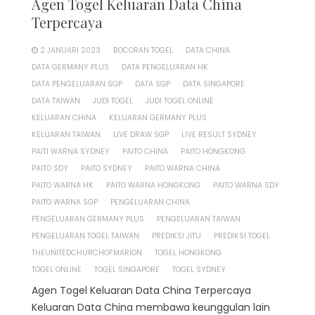
Agen Togel Keluaran Data China
Terpercaya
2 JANUARI 2023
BOCORAN TOGEL
DATA CHINA
DATA GERMANY PLUS
DATA PENGELUARAN HK
DATA PENGELUARAN SGP
DATA SGP
DATA SINGAPORE
DATA TAIWAN
JUDI TOGEL
JUDI TOGEL ONLINE
KELUARAN CHINA
KELUARAN GERMANY PLUS
KELUARAN TAIWAN
LIVE DRAW SGP
LIVE RESULT SYDNEY
PAITI WARNA SYDNEY
PAITO CHINA
PAITO HONGKONG
PAITO SDY
PAITO SYDNEY
PAITO WARNA CHINA
PAITO WARNA HK
PAITO WARNA HONGKONG
PAITO WARNA SDY
PAITO WARNA SGP
PENGELUARAN CHINA
PENGELUARAN GERMANY PLUS
PENGELUARAN TAIWAN
PENGELUARAN TOGEL TAIWAN
PREDIKSI JITU
PREDIKSI TOGEL
THEUNITEDCHURCHOFMARION
TOGEL HONGKONG
TOGEL ONLINE
TOGEL SINGAPORE
TOGEL SYDNEY
Agen Togel Keluaran Data China Terpercaya
Keluaran Data China membawa keunggulan lain