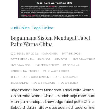
Judi Online
Togel Online
Bagaimana Sistem Mendapat Tabel
Paito Warna China
21 DESEMBER 2022
DATA CHINA
DATA HK 2023
DATA PAITO CHINA
DATA SGP
JUDI TOGEL
LIVE DRAW CHINA
LIVE DRAW SGP
LIVE DRAW SYDNEY
PAITO CHINA
PAITO CHINA LENGKAP
PAITO WARNA CHINA
THEUNITEDCHURCHOFMARION
TOGEL HONGKONG
TOGEL ONLINE
TOGEL SINGAPORE
TOGEL SYDNEY
Bagaimana Sistem Mendapat Tabel Paito Warna
China Paito Warna China – Mudah saja membuat
mampu mendapat knowledge tabel paito China.
Sebab di dalam situs- situs agen judi togel online.