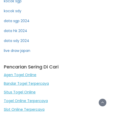
kocok sgp
kocok sdy
data sgp 2024
data hk 2024
data sdy 2024
live draw japan
Pencarian Sering Di Cari
Agen Togel Online
Bandar Togel Terpercaya
Situs Togel Online
Togel Online Terpercaya
Slot Online Terpercaya