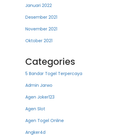
Januari 2022
Desember 2021
November 2021
Oktober 2021
Categories
5 Bandar Togel Terpercaya
Admin Jarwo
Agen Joker123
Agen Slot
Agen Togel Online
Angker4d