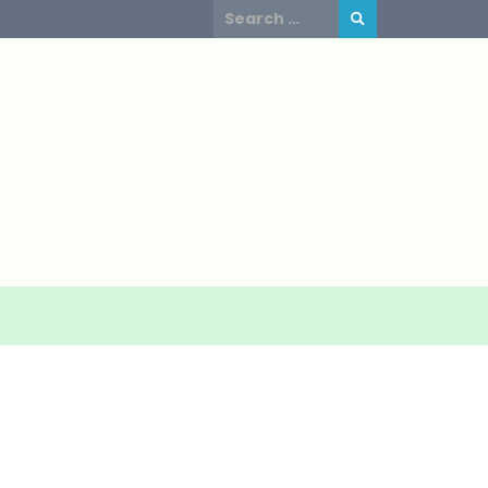
Search
for: