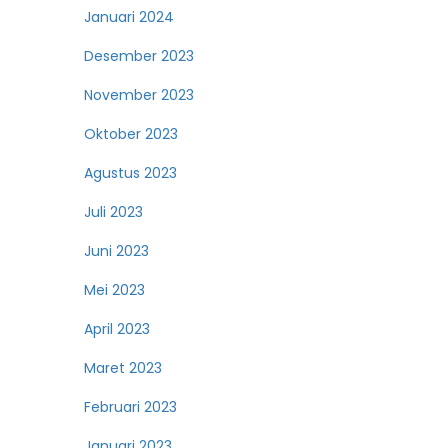
Januari 2024
Desember 2023
November 2023
Oktober 2023
Agustus 2023
Juli 2023
Juni 2023
Mei 2023
April 2023
Maret 2023
Februari 2023
Januari 2023