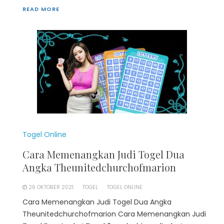
READ MORE
Togel Online
Cara Memenangkan Judi Togel Dua
Angka Theunitedchurchofmarion
26 OKTOBER 2021
TOGEL
TOGEL ONLINE
Cara Memenangkan Judi Togel Dua Angka
Theunitedchurchofmarion Cara Memenangkan Judi