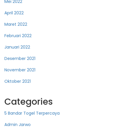
Mei 2022
April 2022
Maret 2022
Februari 2022
Januari 2022
Desember 2021
November 2021
Oktober 2021
Categories
5 Bandar Togel Terpercaya
Admin Jarwo