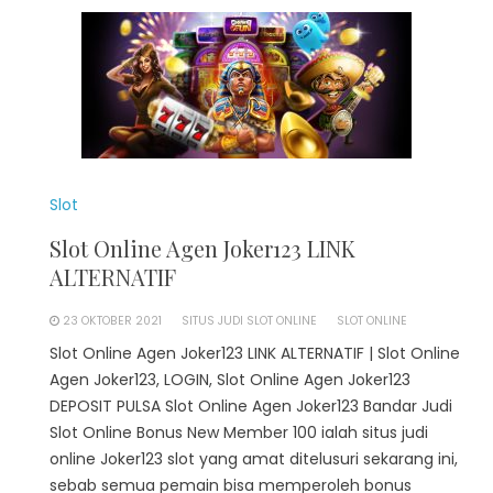
Slot
Slot Online Agen Joker123 LINK
ALTERNATIF
23 OKTOBER 2021
SITUS JUDI SLOT ONLINE
SLOT ONLINE
Slot Online Agen Joker123 LINK ALTERNATIF | Slot Online
Agen Joker123, LOGIN, Slot Online Agen Joker123
DEPOSIT PULSA Slot Online Agen Joker123 Bandar Judi
Slot Online Bonus New Member 100 ialah situs judi
online Joker123 slot yang amat ditelusuri sekarang ini,
sebab semua pemain bisa memperoleh bonus