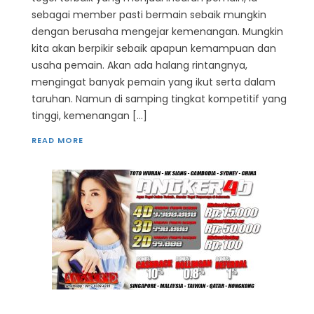
sebagai member pasti bermain sebaik mungkin
dengan berusaha mengejar kemenangan. Mungkin
kita akan berpikir sebaik apapun kemampuan dan
usaha pemain. Akan ada halang rintangnya,
mengingat banyak pemain yang ikut serta dalam
taruhan. Namun di samping tingkat kompetitif yang
tinggi, kemenangan […]
READ MORE