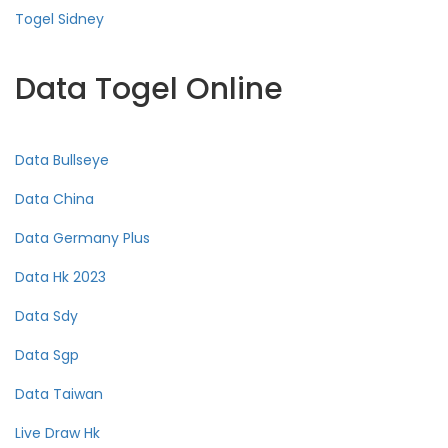
Togel Sidney
Data Togel Online
Data Bullseye
Data China
Data Germany Plus
Data Hk 2023
Data Sdy
Data Sgp
Data Taiwan
Live Draw Hk