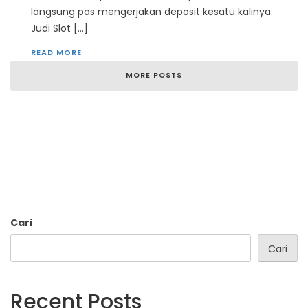
langsung pas mengerjakan deposit kesatu kalinya.
Judi Slot […]
READ MORE
MORE POSTS
Cari
Cari
Recent Posts