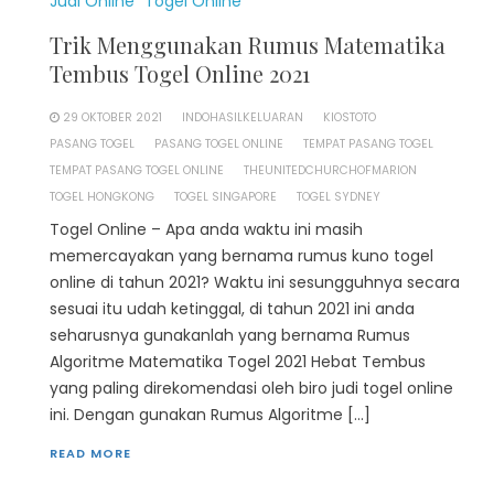
Judi Online
Togel Online
Trik Menggunakan Rumus Matematika
Tembus Togel Online 2021
29 OKTOBER 2021
INDOHASILKELUARAN
KIOSTOTO
PASANG TOGEL
PASANG TOGEL ONLINE
TEMPAT PASANG TOGEL
TEMPAT PASANG TOGEL ONLINE
THEUNITEDCHURCHOFMARION
TOGEL HONGKONG
TOGEL SINGAPORE
TOGEL SYDNEY
Togel Online – Apa anda waktu ini masih
memercayakan yang bernama rumus kuno togel
online di tahun 2021? Waktu ini sesungguhnya secara
sesuai itu udah ketinggal, di tahun 2021 ini anda
seharusnya gunakanlah yang bernama Rumus
Algoritme Matematika Togel 2021 Hebat Tembus
yang paling direkomendasi oleh biro judi togel online
ini. Dengan gunakan Rumus Algoritme […]
READ MORE