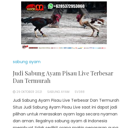
sabung ayam
Judi Sabung Ayam Pisau Live Terbesar
Dan Termurah
29 OKTOBER 2021
SABUNG AYAM
SV388
Judi Sabung Ayam Pisau Live Terbesar Dan Termurah
Situs Judi Sabung Ayam Pisau Live saat ini dapat jadi
pilihan untuk merasakan ayam laga secara nyaman
dan aman. Ilegalnya sabung ayam di Indonesia
membuat tidak sedikit orang makin penasaran guna