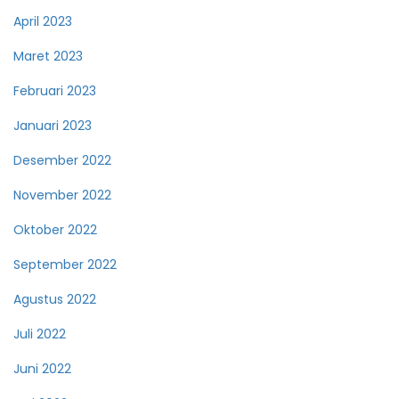
April 2023
Maret 2023
Februari 2023
Januari 2023
Desember 2022
November 2022
Oktober 2022
September 2022
Agustus 2022
Juli 2022
Juni 2022