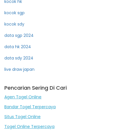
kocok hk
kocok sgp
kocok sdy
data sgp 2024
data hk 2024
data sdy 2024
live draw japan
Pencarian Sering Di Cari
Agen Togel Online
Bandar Togel Terpercaya
Situs Togel Online
Togel Online Terpercaya