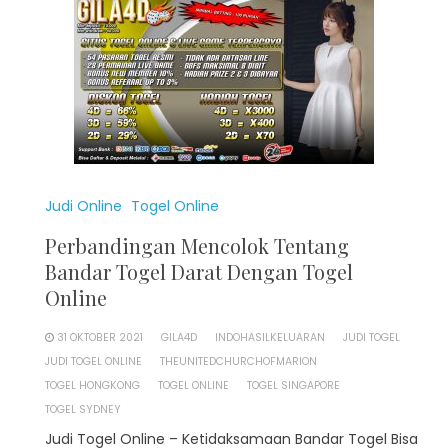
Judi Online
Togel Online
Perbandingan Mencolok Tentang
Bandar Togel Darat Dengan Togel
Online
31 OKTOBER 2021
GILA4D
INDOHASILKELUARAN
JUDI TOGEL
JUDI TOGEL ONLINE
THEUNITEDCHURCHOFMARION
TOGEL HONGKONG
TOGEL ONLINE
TOGEL SINGAPORE
TOGEL SYDNEY
Judi Togel Online – Ketidaksamaan Bandar Togel Bisa