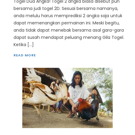
Togel Dua Angka! Togel 2 angka biasa disebut pun
bersama judi togel 2D. Sesuai bersama namanya,
anda melulu harus memprediksi 2 angka saja untuk
dapat memenangkan permainan ini. Meski begitu,
anda tidak dapat menebak bersama asal gara-gara
dapat susah mendapat peluang menang Gila Togel.
Ketika […]
READ MORE