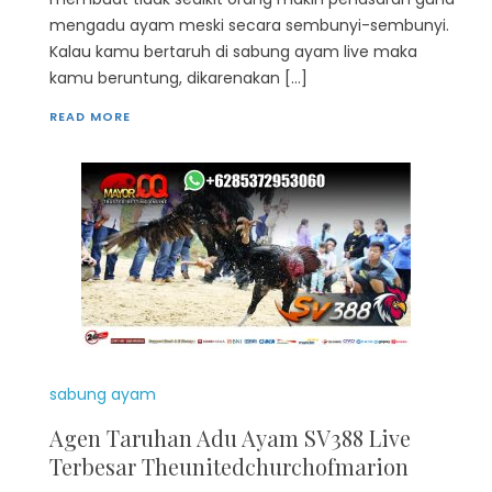
mengadu ayam meski secara sembunyi-sembunyi.
Kalau kamu bertaruh di sabung ayam live maka
kamu beruntung, dikarenakan […]
READ MORE
sabung ayam
Agen Taruhan Adu Ayam SV388 Live
Terbesar Theunitedchurchofmarion