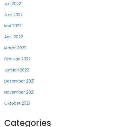
Juli 2022
Juni 2022
Mei 2022
April 2022
Maret 2022
Februari 2022
Januari 2022
Desember 2021
November 2021
Oktober 2021
Categories