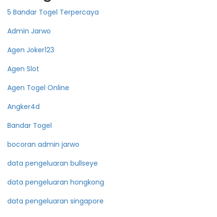
5 Bandar Togel Terpercaya
Admin Jarwo
Agen Joker123
Agen Slot
Agen Togel Online
Angker4d
Bandar Togel
bocoran admin jarwo
data pengeluaran bullseye
data pengeluaran hongkong
data pengeluaran singapore