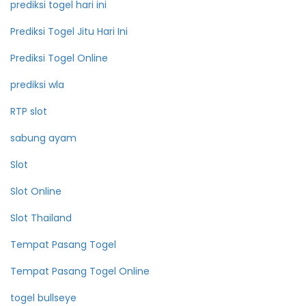
prediksi togel hari ini
Prediksi Togel Jitu Hari Ini
Prediksi Togel Online
prediksi wla
RTP slot
sabung ayam
Slot
Slot Online
Slot Thailand
Tempat Pasang Togel
Tempat Pasang Togel Online
togel bullseye