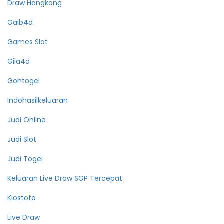
Draw Hongkong
Gaib4d
Games Slot
Gila4d
Gohtogel
Indohasilkeluaran
Judi Online
Judi Slot
Judi Togel
Keluaran Live Draw SGP Tercepat
Kiostoto
Live Draw