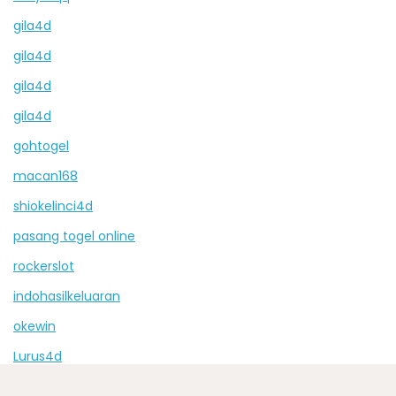
gila4d
gila4d
gila4d
gila4d
gohtogel
macan168
shiokelinci4d
pasang togel online
rockerslot
indohasilkeluaran
okewin
Lurus4d