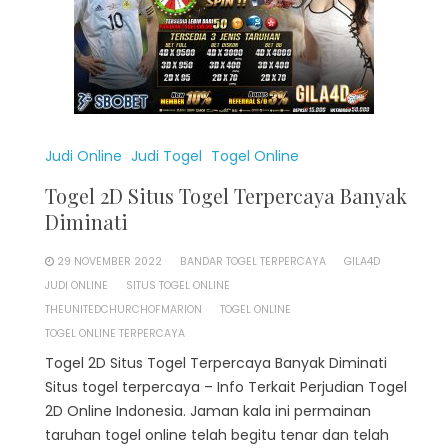
Judi Online
Judi Togel
Togel Online
Togel 2D Situs Togel Terpercaya Banyak
Diminati
29 NOVEMBER 2022
BANDAR TOGEL TERPERCAYA
GILA4D
JUDI ONLINE
SITUS TOGEL ONLINE
THEUNITEDCHURCHOFMARION
TOGEL ONLINE
TOGEL ONLINE TERPERCAYA
Togel 2D Situs Togel Terpercaya Banyak Diminati
Situs togel terpercaya – Info Terkait Perjudian Togel
2D Online Indonesia. Jaman kala ini permainan
taruhan togel online telah begitu tenar dan telah