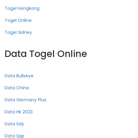
Togel Hongkong
Togel Online
Togel Sidney
Data Togel Online
Data Bullseye
Data China
Data Germany Plus
Data Hk 2023
Data Sdy
Data Sgp