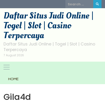
Skip
Search
to
for:
Daftar Situs Judi Online |
content
Togel | Slot | Casino
Terpercaya
Daftar Situs Judi Online | Togel | Slot | Casino
Terpercaya
7 August 2026
HOME
Home
Gila4d
Gila4d