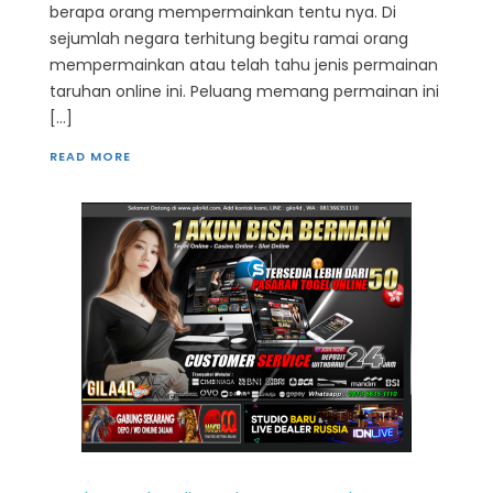
berapa orang mempermainkan tentu nya. Di
sejumlah negara terhitung begitu ramai orang
mempermainkan atau telah tahu jenis permainan
taruhan online ini. Peluang memang permainan ini
[…]
READ MORE