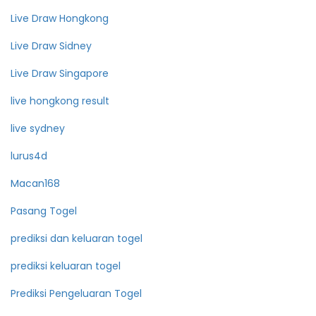
Live Draw Hongkong
Live Draw Sidney
Live Draw Singapore
live hongkong result
live sydney
lurus4d
Macan168
Pasang Togel
prediksi dan keluaran togel
prediksi keluaran togel
Prediksi Pengeluaran Togel