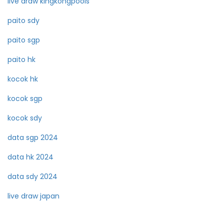
live draw kingkongpools
paito sdy
paito sgp
paito hk
kocok hk
kocok sgp
kocok sdy
data sgp 2024
data hk 2024
data sdy 2024
live draw japan