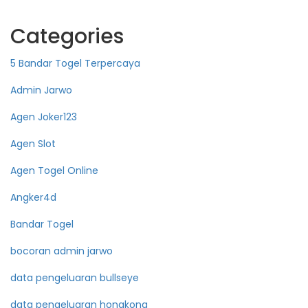
Categories
5 Bandar Togel Terpercaya
Admin Jarwo
Agen Joker123
Agen Slot
Agen Togel Online
Angker4d
Bandar Togel
bocoran admin jarwo
data pengeluaran bullseye
data pengeluaran hongkong