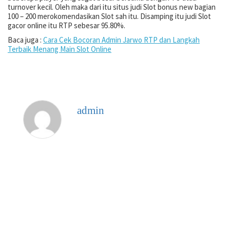
turnover kecil. Oleh maka dari itu situs judi Slot bonus new bagian
100 – 200 merokomendasikan Slot sah itu. Disamping itu judi Slot
gacor online itu RTP sebesar 95.80%.
Baca juga :
Cara Cek Bocoran Admin Jarwo RTP dan Langkah
Terbaik Menang Main Slot Online
admin