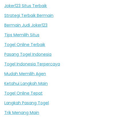
Joker123 Situs Terbaik
Strategi Terbaik Bermain
Bermain Judi Joker123
Tips Memilih Situs
Togel Online Terbaik
Pasang Togel Indonesia
Togel Indonesia Terpercaya
Mudah Memilih Agen
Ketahui Langkah Main
Togel Online Tepat
Langkah Pasang Togel
Trik Menang Main