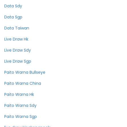
Data Sdy
Data Sgp
Data Taiwan
Live Draw Hk
Live Draw Sdy
Live Draw Sgp
Paito Warna Bullseye
Paito Warna China
Paito Warna Hk
Paito Warna Sdy
Paito Warna Sgp