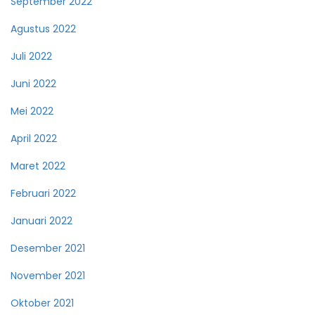
September 2022
Agustus 2022
Juli 2022
Juni 2022
Mei 2022
April 2022
Maret 2022
Februari 2022
Januari 2022
Desember 2021
November 2021
Oktober 2021