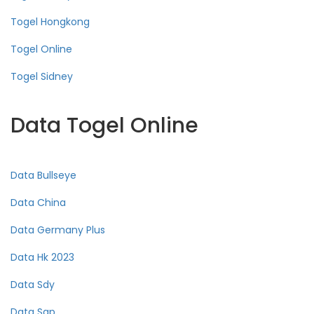
Togel Hongkong
Togel Online
Togel Sidney
Data Togel Online
Data Bullseye
Data China
Data Germany Plus
Data Hk 2023
Data Sdy
Data Sgp