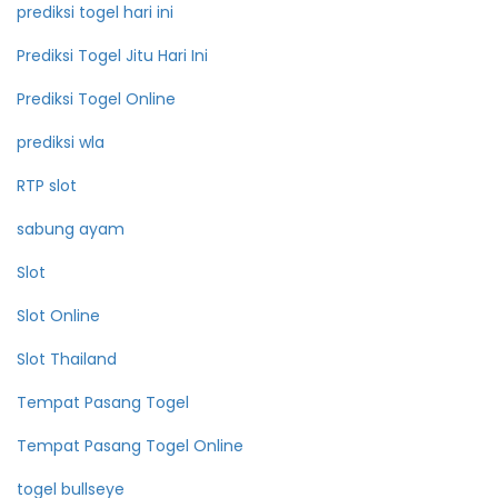
prediksi togel hari ini
Prediksi Togel Jitu Hari Ini
Prediksi Togel Online
prediksi wla
RTP slot
sabung ayam
Slot
Slot Online
Slot Thailand
Tempat Pasang Togel
Tempat Pasang Togel Online
togel bullseye