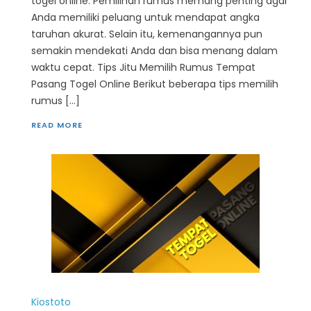
togel online. Pemilihan rumus memang penting agar
Anda memiliki peluang untuk mendapat angka
taruhan akurat. Selain itu, kemenangannya pun
semakin mendekati Anda dan bisa menang dalam
waktu cepat. Tips Jitu Memilih Rumus Tempat
Pasang Togel Online Berikut beberapa tips memilih
rumus […]
READ MORE
Kiostoto