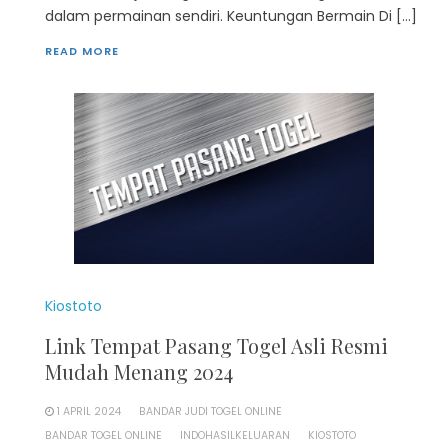
dalam permainan sendiri. Keuntungan Bermain Di […]
READ MORE
Kiostoto
Link Tempat Pasang Togel Asli Resmi
Mudah Menang 2024
1 APRIL 2024
BANDAR JUDI TOGEL ONLINE
BANDAR TOGEL ONLINE
INDOHASILKELUARAN
KIOSTOTO