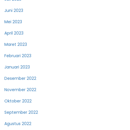
Juni 2023
Mei 2023
April 2023
Maret 2023
Februari 2023
Januari 2023
Desember 2022
November 2022
Oktober 2022
September 2022
Agustus 2022