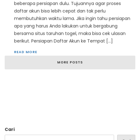
beberapa persiapan dulu. Tujuannya agar proses
daftar akun bisa lebih cepat dan tak perlu
membutuhkan waktu lama. Jika ingin tahu persiapan
apa yang harus Anda lakukan untuk bergabung
bersama situs taruhan togel, maka bisa cek ulasan
berikut. Persiapan Daftar Akun ke Tempat […]
READ MORE
MORE POSTS
Cari