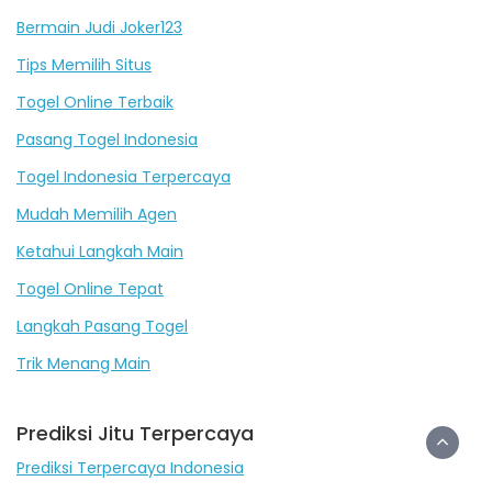
Bermain Judi Joker123
Tips Memilih Situs
Togel Online Terbaik
Pasang Togel Indonesia
Togel Indonesia Terpercaya
Mudah Memilih Agen
Ketahui Langkah Main
Togel Online Tepat
Langkah Pasang Togel
Trik Menang Main
Prediksi Jitu Terpercaya
Prediksi Terpercaya Indonesia