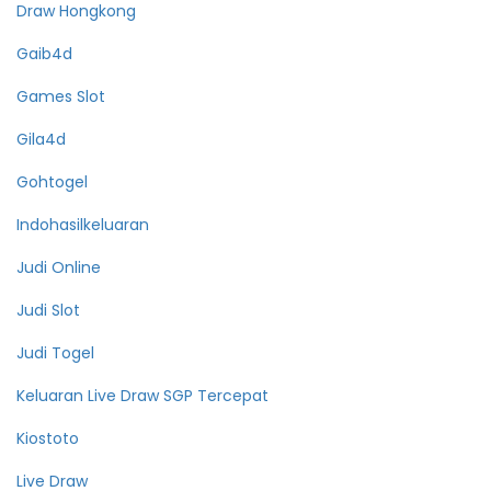
Draw Hongkong
Gaib4d
Games Slot
Gila4d
Gohtogel
Indohasilkeluaran
Judi Online
Judi Slot
Judi Togel
Keluaran Live Draw SGP Tercepat
Kiostoto
Live Draw