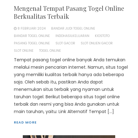
Mengenal Tempat Pasang Togel Online
Berkualitas Terbaik
8 FEBRUARI 2024
BANDAR JUDI TOGEL ONLINE
BANDAR TOGEL ONLINE
INDOHASILKELUARAN
KIOSTOTO
PASANG TOGEL ONLINE
SLOT GACOR
SLOT ONLIEN GACOR
SLOT ONLINE
TOGEL ONLINE
Tempat pasang togel online banyak Anda temukan
melalui mesin pencarian internet. Namun, situs togel
yang memiliki kualitas terbaik hanya ada beberapa
saja. Oleh sebab itu, pastikan Anda dapat
menemukan situs terbaik yang nyaman untuk
taruhan togel. Berikut beberapa situs togel online
terbaik dan resmi yang bisa Anda gunakan untuk
main taruhan, yaitu: Link Alternatif Tempat […]
READ MORE