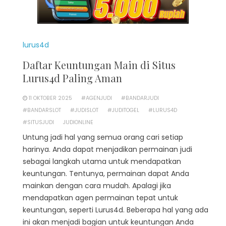
lurus4d
Daftar Keuntungan Main di Situs
Lurus4d Paling Aman
11 OKTOBER 2025
#AGENJUDI
#BANDARJUDI
#BANDARSLOT
#JUDISLOT
#JUDITOGEL
#LURUS4D
#SITUSJUDI
JUDIONLINE
Untung jadi hal yang semua orang cari setiap
harinya. Anda dapat menjadikan permainan judi
sebagai langkah utama untuk mendapatkan
keuntungan. Tentunya, permainan dapat Anda
mainkan dengan cara mudah. Apalagi jika
mendapatkan agen permainan tepat untuk
keuntungan, seperti Lurus4d. Beberapa hal yang ada
ini akan menjadi bagian untuk keuntungan Anda