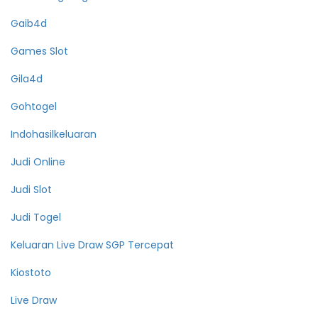
Gaib4d
Games Slot
Gila4d
Gohtogel
Indohasilkeluaran
Judi Online
Judi Slot
Judi Togel
Keluaran Live Draw SGP Tercepat
Kiostoto
Live Draw