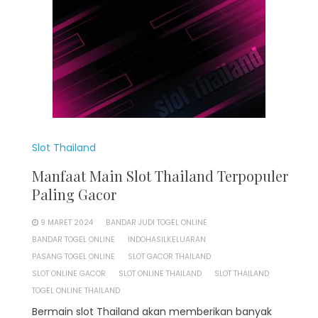
Slot Thailand
Manfaat Main Slot Thailand Terpopuler
Paling Gacor
9 MARET 2024
BANDAR JUDI TOGEL ONLINE
BANDAR TOGEL ONLINE
INDOHASILKELUARAN
PASANG TOGEL ONLINE
SLOT GACOR THAILAND
SLOT ONLINE GACOR
SLOT ONLINE THAILAND
SLOT THAILAND
TOGEL ONLINE THAILAND
Bermain slot Thailand akan memberikan banyak