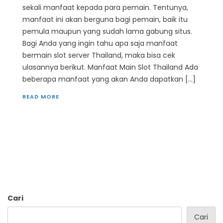
sekali manfaat kepada para pemain. Tentunya,
manfaat ini akan berguna bagi pemain, baik itu
pemula maupun yang sudah lama gabung situs.
Bagi Anda yang ingin tahu apa saja manfaat
bermain slot server Thailand, maka bisa cek
ulasannya berikut. Manfaat Main Slot Thailand Ada
beberapa manfaat yang akan Anda dapatkan […]
READ MORE
Cari
Cari