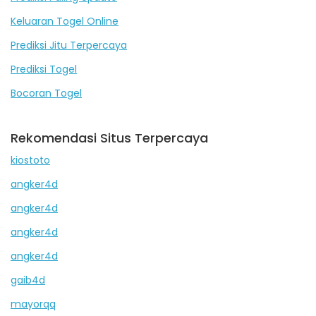
Keluaran Togel Online
Prediksi Jitu Terpercaya
Prediksi Togel
Bocoran Togel
Rekomendasi Situs Terpercaya
kiostoto
angker4d
angker4d
angker4d
angker4d
gaib4d
mayorqq