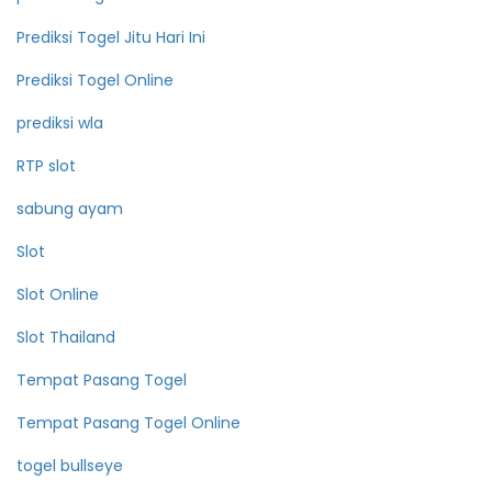
Prediksi Togel Jitu Hari Ini
Prediksi Togel Online
prediksi wla
RTP slot
sabung ayam
Slot
Slot Online
Slot Thailand
Tempat Pasang Togel
Tempat Pasang Togel Online
togel bullseye