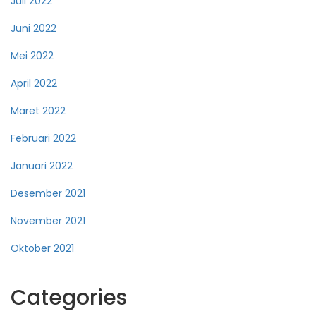
Juli 2022
Juni 2022
Mei 2022
April 2022
Maret 2022
Februari 2022
Januari 2022
Desember 2021
November 2021
Oktober 2021
Categories