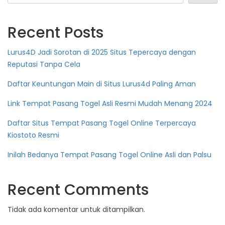
Recent Posts
Lurus4D Jadi Sorotan di 2025 Situs Tepercaya dengan
Reputasi Tanpa Cela
Daftar Keuntungan Main di Situs Lurus4d Paling Aman
Link Tempat Pasang Togel Asli Resmi Mudah Menang 2024
Daftar Situs Tempat Pasang Togel Online Terpercaya
Kiostoto Resmi
Inilah Bedanya Tempat Pasang Togel Online Asli dan Palsu
Recent Comments
Tidak ada komentar untuk ditampilkan.