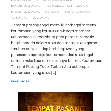
BANDAR TOGEL ONLINE
INDOHASILKELUARAN
KIOSTOTO
PASANG TOGEL ONLINE
SLOT GACOR
SLOT ONLIEN GACOR
SLOT ONLINE
TOGEL ONLINE
Tempat pasang togel memiliki berbagai macam
keutamaan yang khusus untuk para member.
Keutamaan ini membuat para pemain semakin
betah berada dalam situs dan memainkan game
taruhan angka setiap hari. Bagi Anda yang
penasaran apa saja keutamaan dari situs togel
online, maka bisa cek ulasannya berikut. Keutamaan
Tempat Pasang Togel Terbaik Ada beberapa
keutamaan yang situs […]
READ MORE