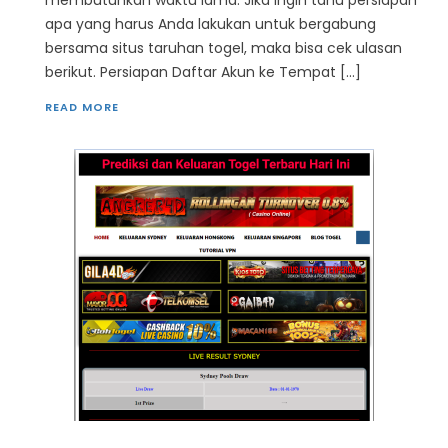
membutuhkan waktu lama. Jika ingin tahu persiapan
apa yang harus Anda lakukan untuk bergabung
bersama situs taruhan togel, maka bisa cek ulasan
berikut. Persiapan Daftar Akun ke Tempat […]
READ MORE