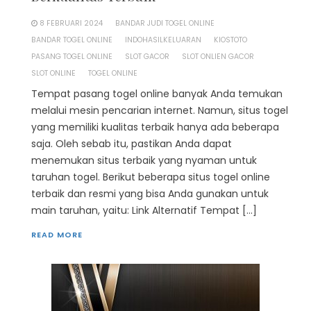
8 FEBRUARI 2024
BANDAR JUDI TOGEL ONLINE
BANDAR TOGEL ONLINE
INDOHASILKELUARAN
KIOSTOTO
PASANG TOGEL ONLINE
SLOT GACOR
SLOT ONLIEN GACOR
SLOT ONLINE
TOGEL ONLINE
Tempat pasang togel online banyak Anda temukan
melalui mesin pencarian internet. Namun, situs togel
yang memiliki kualitas terbaik hanya ada beberapa
saja. Oleh sebab itu, pastikan Anda dapat
menemukan situs terbaik yang nyaman untuk
taruhan togel. Berikut beberapa situs togel online
terbaik dan resmi yang bisa Anda gunakan untuk
main taruhan, yaitu: Link Alternatif Tempat […]
READ MORE