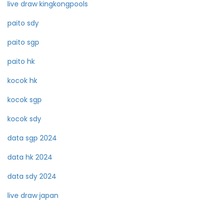
live draw kingkongpools
paito sdy
paito sgp
paito hk
kocok hk
kocok sgp
kocok sdy
data sgp 2024
data hk 2024
data sdy 2024
live draw japan