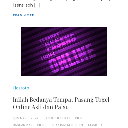
lisensi sah […]
READ MORE
Kiostoto
Inilah Bedanya Tempat Pasang Togel
Online Asli dan Palsu
19 MARET 2024
BANDAR JUDI TOGEL ONLINE
BANDAR TOGEL ONLINE
INDOHASILKELUARAN
KIOSTOTO