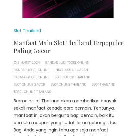
Slot Thailand
Manfaat Main Slot Thailand Terpopuler
Paling Gacor
9 MARET 2024
BANDAR JUDI TOGEL ONLINE
BANDAR TOGEL ONLINE
INDOHASILKELUARAN
PASANG TOGEL ONLINE
SLOT GACOR THAILAND
SLOT ONLINE GACOR
SLOT ONLINE THAILAND
SLOT THAILAND
TOGEL ONLINE THAILAND
Bermain slot Thailand akan memberikan banyak
sekali manfaat kepada para pemain. Tentunya,
manfaat ini akan berguna bagi pemain, baik itu
pemula maupun yang sudah lama gabung situs.
Bagi Anda yang ingin tahu apa saja manfaat