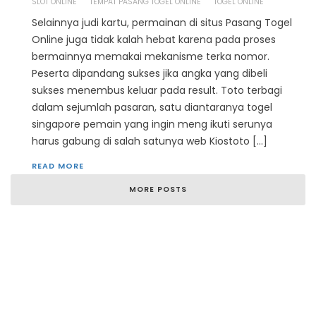
SLOT ONLINE
TEMPAT PASANG TOGEL ONLINE
TOGEL ONLINE
Selainnya judi kartu, permainan di situs Pasang Togel
Online juga tidak kalah hebat karena pada proses
bermainnya memakai mekanisme terka nomor.
Peserta dipandang sukses jika angka yang dibeli
sukses menembus keluar pada result. Toto terbagi
dalam sejumlah pasaran, satu diantaranya togel
singapore pemain yang ingin meng ikuti serunya
harus gabung di salah satunya web Kiostoto […]
READ MORE
MORE POSTS