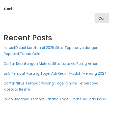
Cari
Cari
Recent Posts
Lurus4D Jadi Sorotan di 2025 Situs Tepercaya dengan
Reputasi Tanpa Cela
Daftar Keuntungan Main di Situs Lurus4d Paling Aman
Link Tempat Pasang Togel Asli Resmi Mudah Menang 2024
Daftar Situs Tempat Pasang Togel Online Terpercaya
Kiostoto Resmi
Inilah Bedanya Tempat Pasang Togel Online Asli dan Palsu