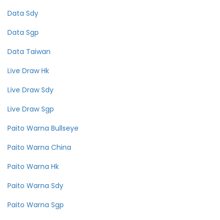
Data Sdy
Data Sgp
Data Taiwan
Live Draw Hk
Live Draw Sdy
Live Draw Sgp
Paito Warna Bullseye
Paito Warna China
Paito Warna Hk
Paito Warna Sdy
Paito Warna Sgp