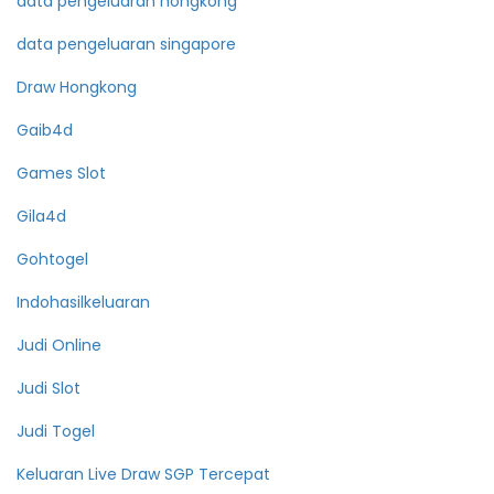
data pengeluaran hongkong
data pengeluaran singapore
Draw Hongkong
Gaib4d
Games Slot
Gila4d
Gohtogel
Indohasilkeluaran
Judi Online
Judi Slot
Judi Togel
Keluaran Live Draw SGP Tercepat