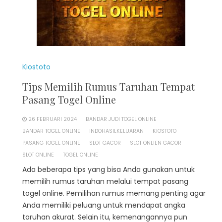
Kiostoto
Tips Memilih Rumus Taruhan Tempat
Pasang Togel Online
26 FEBRUARI 2024
BANDAR JUDI TOGEL ONLINE
BANDAR TOGEL ONLINE
INDOHASILKELUARAN
KIOSTOTO
PASANG TOGEL ONLINE
SLOT GACOR
SLOT ONLIEN GACOR
SLOT ONLINE
TOGEL ONLINE
Ada beberapa tips yang bisa Anda gunakan untuk
memilih rumus taruhan melalui tempat pasang
togel online. Pemilihan rumus memang penting agar
Anda memiliki peluang untuk mendapat angka
taruhan akurat. Selain itu, kemenangannya pun