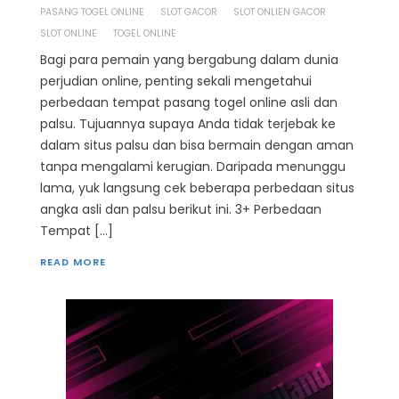
PASANG TOGEL ONLINE
SLOT GACOR
SLOT ONLIEN GACOR
SLOT ONLINE
TOGEL ONLINE
Bagi para pemain yang bergabung dalam dunia
perjudian online, penting sekali mengetahui
perbedaan tempat pasang togel online asli dan
palsu. Tujuannya supaya Anda tidak terjebak ke
dalam situs palsu dan bisa bermain dengan aman
tanpa mengalami kerugian. Daripada menunggu
lama, yuk langsung cek beberapa perbedaan situs
angka asli dan palsu berikut ini. 3+ Perbedaan
Tempat […]
READ MORE