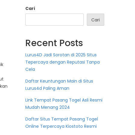
Cari
Cari
Recent Posts
Lurus4D Jadi Sorotan di 2025 Situs
Tepercaya dengan Reputasi Tanpa
ik
Cela
ut
Daftar Keuntungan Main di Situs
akan
Lurus4d Paling Aman
Link Tempat Pasang Togel Asli Resmi
Mudah Menang 2024
Daftar Situs Tempat Pasang Togel
Online Terpercaya Kiostoto Resmi