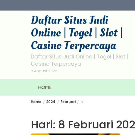
Skip
to
Daftar Situs Judi
content
Online | Togel | Slot |
Casino Terpercaya
Daftar Situs Judi Online | Togel | Slot |
Casino Terpercaya
8 August 2026
HOME
Home
2024
Februari
8
Hari:
8 Februari 20