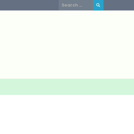
Search
for: