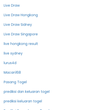
Live Draw
Live Draw Hongkong
Live Draw Sidney
Live Draw Singapore
live hongkong result
live sydney
lurus4d
Macan168
Pasang Togel
prediksi dan keluaran togel
prediksi keluaran togel