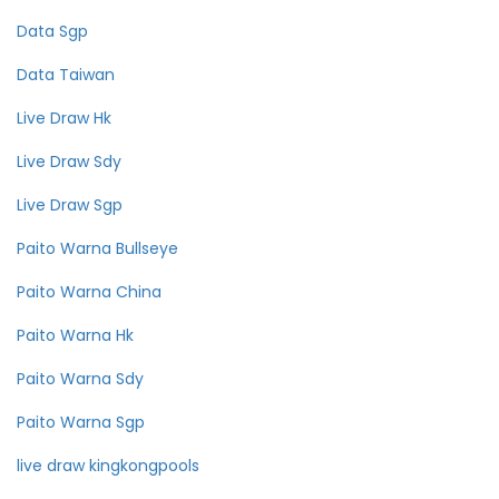
Data Sgp
Data Taiwan
Live Draw Hk
Live Draw Sdy
Live Draw Sgp
Paito Warna Bullseye
Paito Warna China
Paito Warna Hk
Paito Warna Sdy
Paito Warna Sgp
live draw kingkongpools