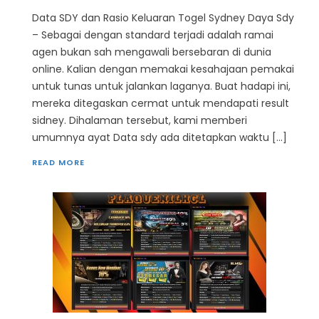
Data SDY dan Rasio Keluaran Togel Sydney Daya Sdy
– Sebagai dengan standard terjadi adalah ramai
agen bukan sah mengawali bersebaran di dunia
online. Kalian dengan memakai kesahajaan pemakai
untuk tunas untuk jalankan laganya. Buat hadapi ini,
mereka ditegaskan cermat untuk mendapati result
sidney. Dihalaman tersebut, kami memberi
umumnya ayat Data sdy ada ditetapkan waktu […]
READ MORE