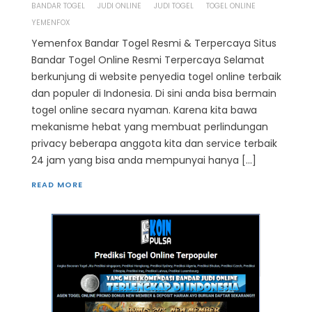
BANDAR TOGEL
JUDI ONLINE
JUDI TOGEL
TOGEL ONLINE
YEMENFOX
Yemenfox Bandar Togel Resmi & Terpercaya Situs
Bandar Togel Online Resmi Terpercaya Selamat
berkunjung di website penyedia togel online terbaik
dan populer di Indonesia. Di sini anda bisa bermain
togel online secara nyaman. Karena kita bawa
mekanisme hebat yang membuat perlindungan
privacy beberapa anggota kita dan service terbaik
24 jam yang bisa anda mempunyai hanya […]
READ MORE