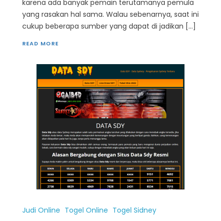
karena ada banyak pemain terutamanya pemula
yang rasakan hal sama. Walau sebenarnya, saat ini
cukup beberapa sumber yang dapat di jadikan […]
READ MORE
Judi Online
Togel Online
Togel Sidney