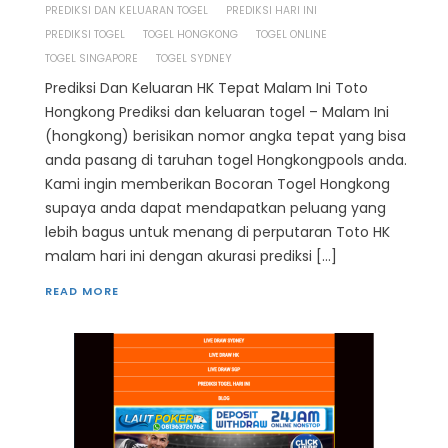
PREDIKSI DAN KELUARAN TOGEL
PREDIKSI HARI INI
PREDIKSI TOGEL
TOGEL HONGKONG
TOGEL ONLINE
TOGEL SINGAPORE
TOGEL SYDNEY
Prediksi Dan Keluaran HK Tepat Malam Ini Toto
Hongkong Prediksi dan keluaran togel – Malam Ini
(hongkong) berisikan nomor angka tepat yang bisa
anda pasang di taruhan togel Hongkongpools anda.
Kami ingin memberikan Bocoran Togel Hongkong
supaya anda dapat mendapatkan peluang yang
lebih bagus untuk menang di perputaran Toto HK
malam hari ini dengan akurasi prediksi […]
READ MORE