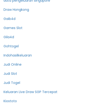
data pengeluaran singapore
Draw Hongkong
Gaib4d
Games Slot
Gila4d
Gohtogel
Indohasilkeluaran
Judi Online
Judi Slot
Judi Togel
Keluaran Live Draw SGP Tercepat
Kiostoto