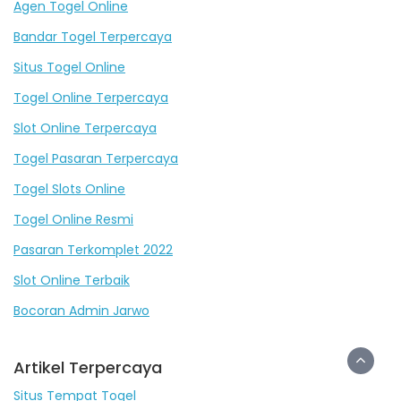
Agen Togel Online
Bandar Togel Terpercaya
Situs Togel Online
Togel Online Terpercaya
Slot Online Terpercaya
Togel Pasaran Terpercaya
Togel Slots Online
Togel Online Resmi
Pasaran Terkomplet 2022
Slot Online Terbaik
Bocoran Admin Jarwo
Artikel Terpercaya
Situs Tempat Togel