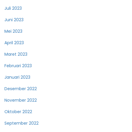
Juli 2023
Juni 2023
Mei 2023
April 2023
Maret 2023
Februari 2023
Januari 2023
Desember 2022
November 2022
Oktober 2022
September 2022