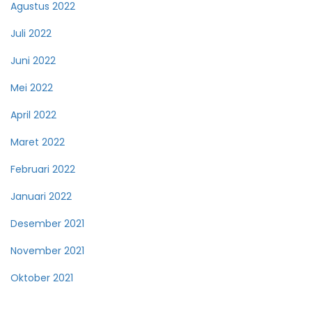
Agustus 2022
Juli 2022
Juni 2022
Mei 2022
April 2022
Maret 2022
Februari 2022
Januari 2022
Desember 2021
November 2021
Oktober 2021