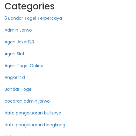
Categories
5 Bandar Togel Terpercaya
Admin Jarwo
Agen Joker123
Agen Slot
Agen Togel Online
Angker4d
Bandar Togel
bocoran admin jarwo
data pengeluaran bullseye
data pengeluaran hongkong