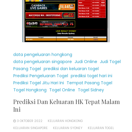
data pengeluaran hongkong
data pengeluaran singapore
Judi Online
Judi Togel
Pasang Togel
prediksi dan keluaran togel
Prediksi Pengeluaran Togel
prediksi togel hari ini
Prediksi Togel Jitu Hari Ini
Tempat Pasang Togel
Togel Hongkong
Togel Online
Togel Sidney
Prediksi Dan Keluaran HK Tepat Malam
Ini
3 OKTOBER 2022
KELUARAN HONGKONG
KELUARAN SINGAPORE
KELUARAN SYDNEY
KELUARAN TOGEL