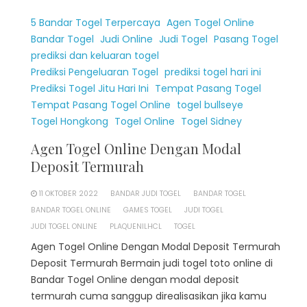
5 Bandar Togel Terpercaya
Agen Togel Online
Bandar Togel
Judi Online
Judi Togel
Pasang Togel
prediksi dan keluaran togel
Prediksi Pengeluaran Togel
prediksi togel hari ini
Prediksi Togel Jitu Hari Ini
Tempat Pasang Togel
Tempat Pasang Togel Online
togel bullseye
Togel Hongkong
Togel Online
Togel Sidney
Agen Togel Online Dengan Modal
Deposit Termurah
11 OKTOBER 2022
BANDAR JUDI TOGEL
BANDAR TOGEL
BANDAR TOGEL ONLINE
GAMES TOGEL
JUDI TOGEL
JUDI TOGEL ONLINE
PLAQUENILHCL
TOGEL
Agen Togel Online Dengan Modal Deposit Termurah
Deposit Termurah Bermain judi togel toto online di
Bandar Togel Online dengan modal deposit
termurah cuma sanggup direalisasikan jika kamu