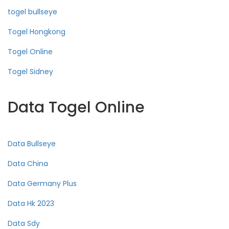
togel bullseye
Togel Hongkong
Togel Online
Togel Sidney
Data Togel Online
Data Bullseye
Data China
Data Germany Plus
Data Hk 2023
Data Sdy