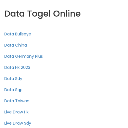
Data Togel Online
Data Bullseye
Data China
Data Germany Plus
Data Hk 2023
Data Sdy
Data Sgp
Data Taiwan
Live Draw Hk
Live Draw Sdy