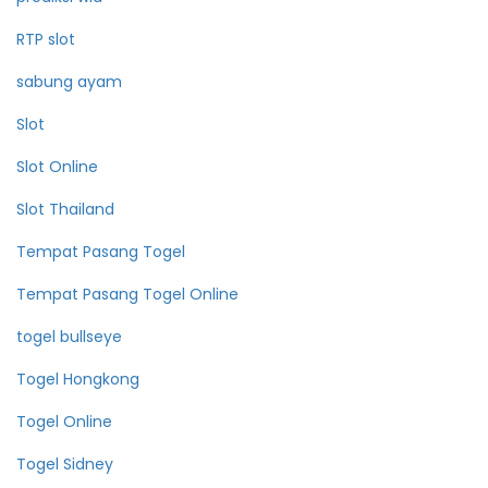
RTP slot
sabung ayam
Slot
Slot Online
Slot Thailand
Tempat Pasang Togel
Tempat Pasang Togel Online
togel bullseye
Togel Hongkong
Togel Online
Togel Sidney