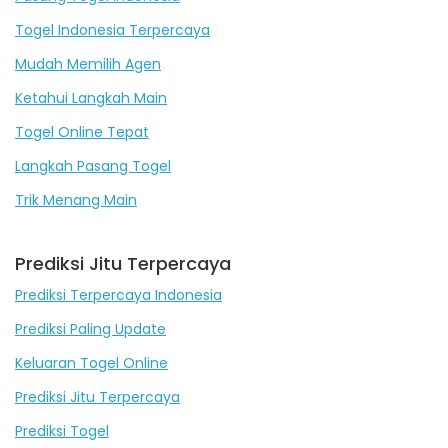
Togel Indonesia Terpercaya
Mudah Memilih Agen
Ketahui Langkah Main
Togel Online Tepat
Langkah Pasang Togel
Trik Menang Main
Prediksi Jitu Terpercaya
Prediksi Terpercaya Indonesia
Prediksi Paling Update
Keluaran Togel Online
Prediksi Jitu Terpercaya
Prediksi Togel