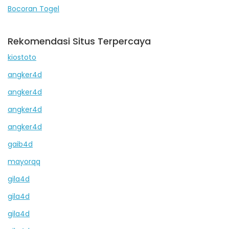
Bocoran Togel
Rekomendasi Situs Terpercaya
kiostoto
angker4d
angker4d
angker4d
angker4d
gaib4d
mayorqq
gila4d
gila4d
gila4d