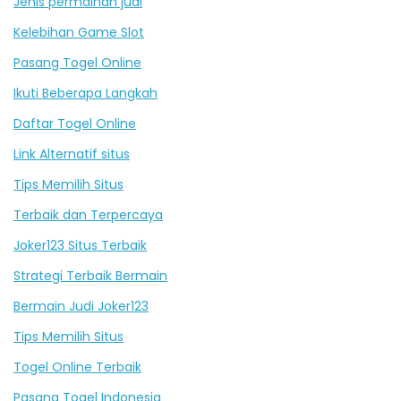
Jenis permainan judi
Kelebihan Game Slot
Pasang Togel Online
Ikuti Beberapa Langkah
Daftar Togel Online
Link Alternatif situs
Tips Memilih Situs
Terbaik dan Terpercaya
Joker123 Situs Terbaik
Strategi Terbaik Bermain
Bermain Judi Joker123
Tips Memilih Situs
Togel Online Terbaik
Pasang Togel Indonesia