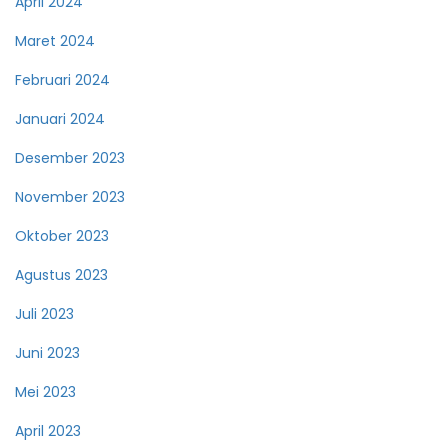
April 2024
Maret 2024
Februari 2024
Januari 2024
Desember 2023
November 2023
Oktober 2023
Agustus 2023
Juli 2023
Juni 2023
Mei 2023
April 2023