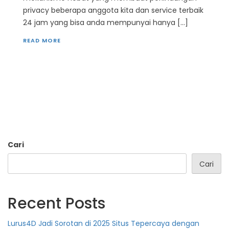
privacy beberapa anggota kita dan service terbaik
24 jam yang bisa anda mempunyai hanya […]
READ MORE
Cari
Cari
Recent Posts
Lurus4D Jadi Sorotan di 2025 Situs Tepercaya dengan