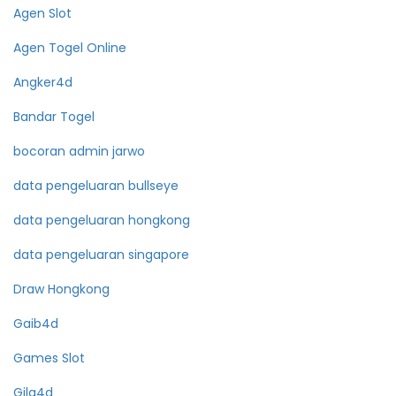
Agen Slot
Agen Togel Online
Angker4d
Bandar Togel
bocoran admin jarwo
data pengeluaran bullseye
data pengeluaran hongkong
data pengeluaran singapore
Draw Hongkong
Gaib4d
Games Slot
Gila4d