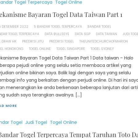
Bandar Togel Terpercaya
Togel Online
ekanisme Bayaran Togel Data Taiwan Part 1
5 DESEMBER 2022
5 BANDAR TOGEL TERPERCAYA
BANDAR TOGEL
DAR TOGEL TERPERCAYA
DATA BULLSEYE
DATA SGP
DATA TAIWAN
JUDI TOG
E DRAW HK
PREDIKSI JITU
PREDIKSI TOGEL
THEUNITEDCHURCHOFMARION
GEL HONGKONG
TOGEL ONLINE
TOGEL SINGAPORE
TOGEL SYDNEY
kanisme Bayaran Togel Data Taiwan Part 1 Data taiwan – Halo
berapa pejudi online yang selalu setia membaca artikel yang
rjudian online bikinan saya. Balik lagi dengan saya yang selalu
mbagi info yang berkaitan dengan perjudi online. Di hari ini say
an menerangkan ke anda berkenaan beberapa lanjutan dari arti
ng sudah saya terangkan awalnya. […]
AD MORE
ndar Togel
Judi Togel
Togel Online
 Bandar Togel Terpercaya Tempat Taruhan Toto D