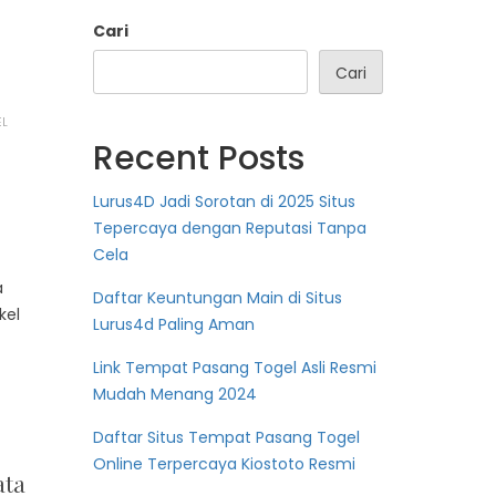
Cari
Cari
EL
Recent Posts
Lurus4D Jadi Sorotan di 2025 Situs
Tepercaya dengan Reputasi Tanpa
Cela
a
Daftar Keuntungan Main di Situs
kel
Lurus4d Paling Aman
Link Tempat Pasang Togel Asli Resmi
Mudah Menang 2024
Daftar Situs Tempat Pasang Togel
Online Terpercaya Kiostoto Resmi
ata