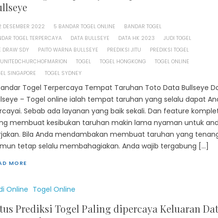
llseye
2 DESEMBER 2022
5 BANDAR TOGEL ONLINE
BANDAR TOGEL
DAR TOGEL TERPERCAYA
DATA BULLSEYE
DATA HK 2023
JUDI TOGEL
E DRAW SDY
PAITO WARNA BULLSEYE
PREDIKSI JITU
PREDIKSI TOGEL
EUNITEDCHURCHOFMARION
TOGEL
TOGEL HONGKONG
TOGEL ONLINE
EL SINGAPORE
TOGEL SYDNEY
Bandar Togel Terpercaya Tempat Taruhan Toto Data Bullseye D
llseye – Togel online ialah tempat taruhan yang selalu dapat A
rcayai. Sebab ada layanan yang baik sekali. Dan feature komple
ng membuat kesibukan taruhan makin lama nyaman untuk an
rjakan. Bila Anda mendambakan membuat taruhan yang tenan
mun tetap selalu membahagiakan. Anda wajib tergabung […]
AD MORE
di Online
Togel Online
tus Prediksi Togel Paling dipercaya Keluaran Da