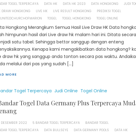
DAR TOGEL TERPERCAYA
DATA HK
DATA HK 2023
DATA HONGKONG
JUDI TO
VE DRAW HONGKONG
LIVE HK
LIVE RESULT HONGKONG
PREDIKSI TOGEL
EUNITEDCHURCHOFMARION
TOGEL
TOGEL HONGKONG
TOGEL ONLINE
ta Hongkong Merangkum Semua Hasil Live Draw HK Data hongk
lah himpunan hasil dari Live draw hk malam hari ini. Ditata secara 
njadi satu tabel. Sehingga bettor sanggup dengan enteng
nyaksikannya. Kenapa kami mengakibatkan data hongkong? k
ve draw hk yang sanggup anda tonton secara pas waktu. Andaik
da melalui dari pas yang sudah […]
AD MORE
Bandar Togel Terpercaya
Judi Online
Togel Online
 Bandar Togel Data Germany Plus Terpercaya Mu
enang
 DESEMBER 2022
5 BANDAR TOGEL TERPERCAYA
BANDAR TOGEL
DAR TOGEL TERPERCAYA
DATA BULLSEYE
DATA GERMANY POOLS
DATA HK