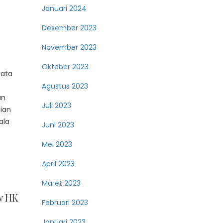
Januari 2024
E
Desember 2023
November 2023
Oktober 2023
Data
Agustus 2023
an
Juli 2023
lian
ala
Juni 2023
Mei 2023
April 2023
Maret 2023
w HK
Februari 2023
Januari 2023