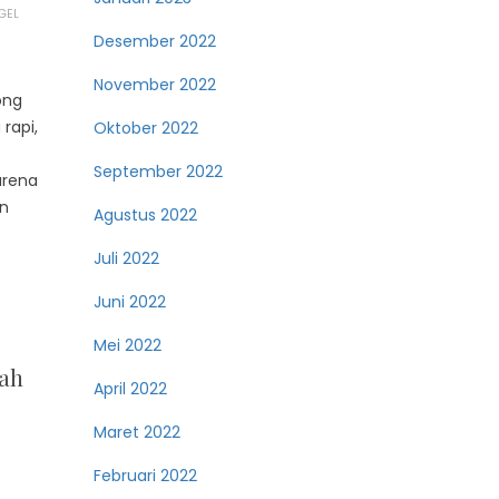
GEL
Desember 2022
November 2022
ong
rapi,
Oktober 2022
September 2022
arena
an
Agustus 2022
Juli 2022
Juni 2022
Mei 2022
dah
April 2022
Maret 2022
Februari 2022