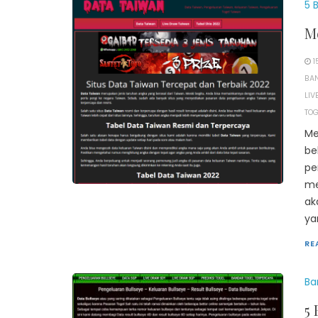
5 
M
1
BAN
LIV
TO
Me
be
pe
me
ak
ya
RE
Ba
5