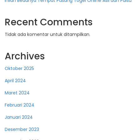
Inilah Bedanya Tempat Pasang Togel Online Asli dan Palsu
Recent Comments
Tidak ada komentar untuk ditampilkan.
Archives
Oktober 2025
April 2024
Maret 2024
Februari 2024
Januari 2024
Desember 2023