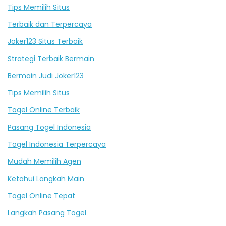
Tips Memilih Situs
Terbaik dan Terpercaya
Joker123 Situs Terbaik
Strategi Terbaik Bermain
Bermain Judi Joker123
Tips Memilih Situs
Togel Online Terbaik
Pasang Togel Indonesia
Togel Indonesia Terpercaya
Mudah Memilih Agen
Ketahui Langkah Main
Togel Online Tepat
Langkah Pasang Togel