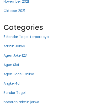
November 2021
Oktober 2021
Categories
5 Bandar Togel Terpercaya
Admin Jarwo
Agen Joker123
Agen Slot
Agen Togel Online
Angker4d
Bandar Togel
bocoran admin jarwo