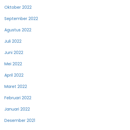
Oktober 2022
September 2022
Agustus 2022
Juli 2022
Juni 2022
Mei 2022
April 2022
Maret 2022
Februari 2022
Januari 2022
Desember 2021