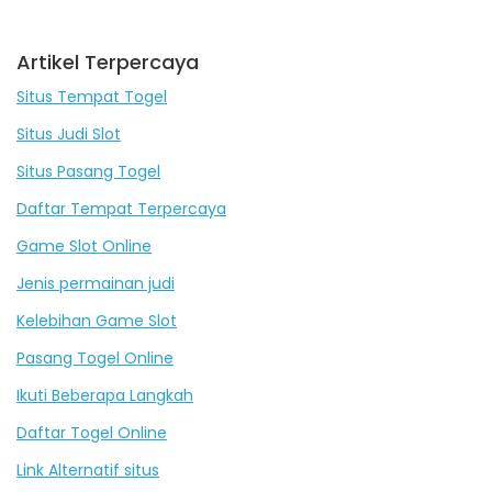
Artikel Terpercaya
Situs Tempat Togel
Situs Judi Slot
Situs Pasang Togel
Daftar Tempat Terpercaya
Game Slot Online
Jenis permainan judi
Kelebihan Game Slot
Pasang Togel Online
Ikuti Beberapa Langkah
Daftar Togel Online
Link Alternatif situs