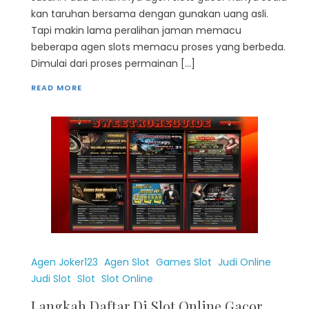
kan taruhan bersama dengan gunakan uang asli.
Tapi makin lama peralihan jaman memacu
beberapa agen slots memacu proses yang berbeda.
Dimulai dari proses permainan […]
READ MORE
Agen Joker123
Agen Slot
Games Slot
Judi Online
Judi Slot
Slot
Slot Online
Langkah Daftar Di Slot Online Gacor