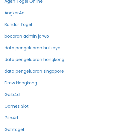
Agen Togel Online
Angker4d
Bandar Togel
bocoran admin jarwo
data pengeluaran bullseye
data pengeluaran hongkong
data pengeluaran singapore
Draw Hongkong
Gaib4d
Games Slot
Gila4d
Gohtogel