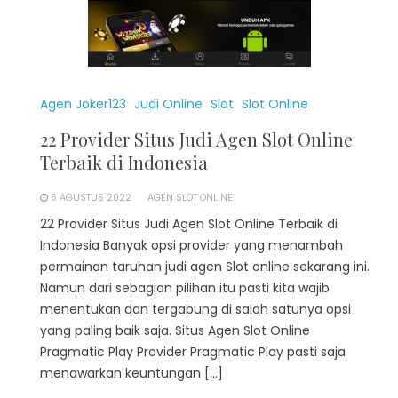
Agen Joker123
Judi Online
Slot
Slot Online
22 Provider Situs Judi Agen Slot Online
Terbaik di Indonesia
6 AGUSTUS 2022
AGEN SLOT ONLINE
22 Provider Situs Judi Agen Slot Online Terbaik di
Indonesia Banyak opsi provider yang menambah
permainan taruhan judi agen Slot online sekarang ini.
Namun dari sebagian pilihan itu pasti kita wajib
menentukan dan tergabung di salah satunya opsi
yang paling baik saja. Situs Agen Slot Online
Pragmatic Play Provider Pragmatic Play pasti saja
menawarkan keuntungan […]