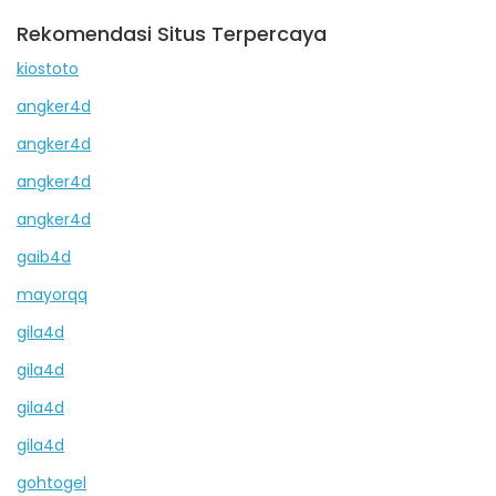
Rekomendasi Situs Terpercaya
kiostoto
angker4d
angker4d
angker4d
angker4d
gaib4d
mayorqq
gila4d
gila4d
gila4d
gila4d
gohtogel