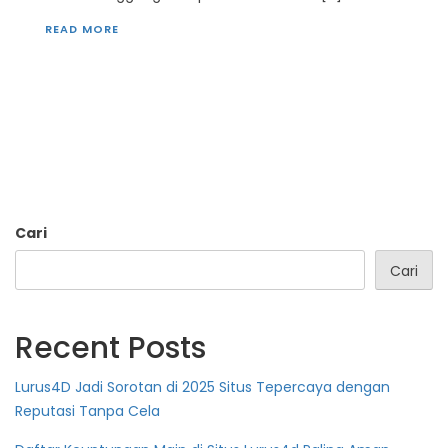
READ MORE
Cari
Cari
Recent Posts
Lurus4D Jadi Sorotan di 2025 Situs Tepercaya dengan
Reputasi Tanpa Cela