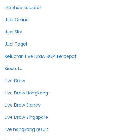
Indohasilkeluaran
Judi Online
Judi Slot
Judi Togel
Keluaran Live Draw SGP Tercepat
Kiostoto
Live Draw
Live Draw Hongkong
Live Draw Sidney
Live Draw Singapore
live hongkong result