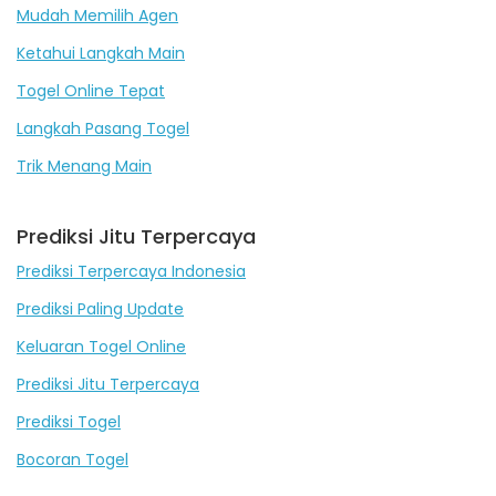
Mudah Memilih Agen
Ketahui Langkah Main
Togel Online Tepat
Langkah Pasang Togel
Trik Menang Main
Prediksi Jitu Terpercaya
Prediksi Terpercaya Indonesia
Prediksi Paling Update
Keluaran Togel Online
Prediksi Jitu Terpercaya
Prediksi Togel
Bocoran Togel