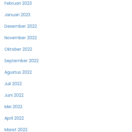
Februari 2023
Januari 2023
Desember 2022
November 2022
Oktober 2022
September 2022
Agustus 2022
Juli 2022
Juni 2022
Mei 2022
April 2022
Maret 2022