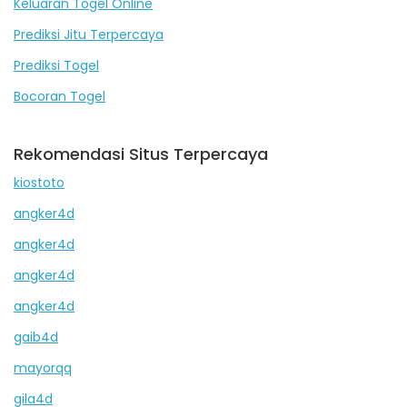
Keluaran Togel Online
Prediksi Jitu Terpercaya
Prediksi Togel
Bocoran Togel
Rekomendasi Situs Terpercaya
kiostoto
angker4d
angker4d
angker4d
angker4d
gaib4d
mayorqq
gila4d