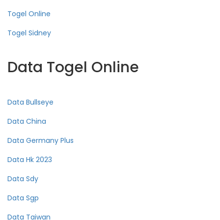
Togel Online
Togel Sidney
Data Togel Online
Data Bullseye
Data China
Data Germany Plus
Data Hk 2023
Data Sdy
Data Sgp
Data Taiwan