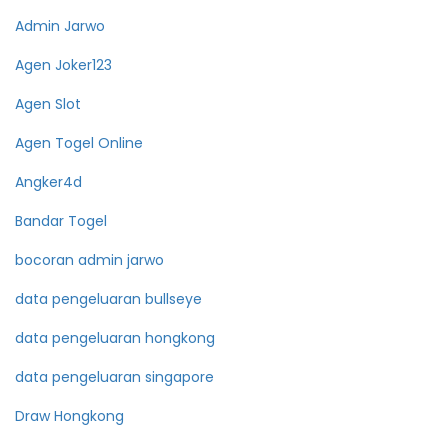
Admin Jarwo
Agen Joker123
Agen Slot
Agen Togel Online
Angker4d
Bandar Togel
bocoran admin jarwo
data pengeluaran bullseye
data pengeluaran hongkong
data pengeluaran singapore
Draw Hongkong