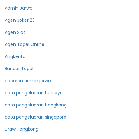
Admin Jarwo
Agen Joker123
Agen Slot
Agen Togel Online
Angker4d
Bandar Togel
bocoran admin jarwo
data pengeluaran bullseye
data pengeluaran hongkong
data pengeluaran singapore
Draw Hongkong