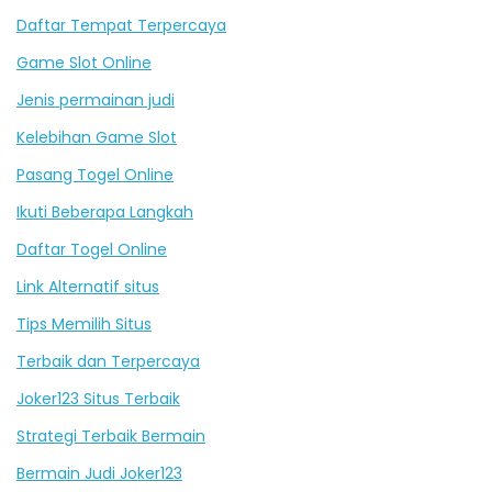
Daftar Tempat Terpercaya
Game Slot Online
Jenis permainan judi
Kelebihan Game Slot
Pasang Togel Online
Ikuti Beberapa Langkah
Daftar Togel Online
Link Alternatif situs
Tips Memilih Situs
Terbaik dan Terpercaya
Joker123 Situs Terbaik
Strategi Terbaik Bermain
Bermain Judi Joker123