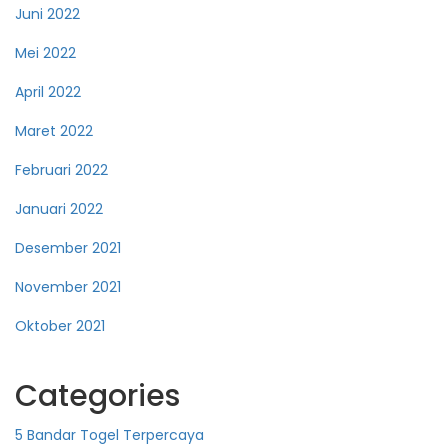
Juni 2022
Mei 2022
April 2022
Maret 2022
Februari 2022
Januari 2022
Desember 2021
November 2021
Oktober 2021
Categories
5 Bandar Togel Terpercaya