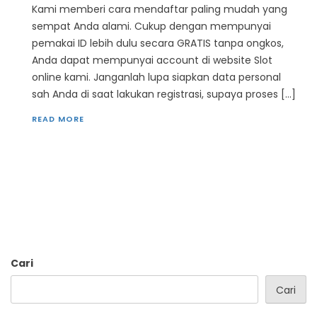
Kami memberi cara mendaftar paling mudah yang
sempat Anda alami. Cukup dengan mempunyai
pemakai ID lebih dulu secara GRATIS tanpa ongkos,
Anda dapat mempunyai account di website Slot
online kami. Janganlah lupa siapkan data personal
sah Anda di saat lakukan registrasi, supaya proses […]
READ MORE
Cari
Cari