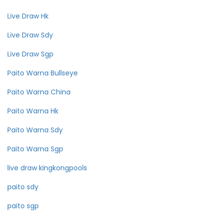
Live Draw Hk
Live Draw Sdy
Live Draw Sgp
Paito Warna Bullseye
Paito Warna China
Paito Warna Hk
Paito Warna Sdy
Paito Warna Sgp
live draw kingkongpools
paito sdy
paito sgp