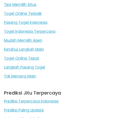
Tips Memilih Situs
Togel Online Terbaik
Pasang Togel Indonesia
Togel Indonesia Terpercaya
Mudah Memilih Agen
Ketahui Langkah Main
Togel Online Tepat
Langkah Pasang Togel
Trik Menang Main
Prediksi Jitu Terpercaya
Prediksi Terpercaya Indonesia
Prediksi Paling Update