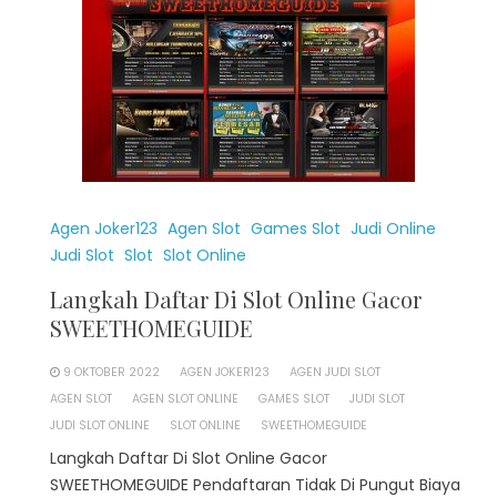
Agen Joker123
Agen Slot
Games Slot
Judi Online
Judi Slot
Slot
Slot Online
Langkah Daftar Di Slot Online Gacor
SWEETHOMEGUIDE
9 OKTOBER 2022
AGEN JOKER123
AGEN JUDI SLOT
AGEN SLOT
AGEN SLOT ONLINE
GAMES SLOT
JUDI SLOT
JUDI SLOT ONLINE
SLOT ONLINE
SWEETHOMEGUIDE
Langkah Daftar Di Slot Online Gacor
SWEETHOMEGUIDE Pendaftaran Tidak Di Pungut Biaya