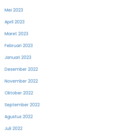
Mei 2023
April 2023
Maret 2023
Februari 2023
Januari 2023
Desember 2022
November 2022
Oktober 2022
September 2022
Agustus 2022
Juli 2022