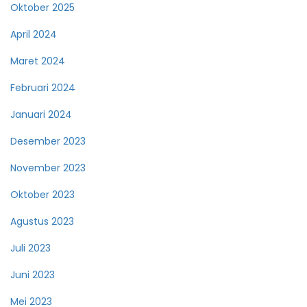
Oktober 2025
April 2024
Maret 2024
Februari 2024
Januari 2024
Desember 2023
November 2023
Oktober 2023
Agustus 2023
Juli 2023
Juni 2023
Mei 2023