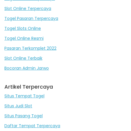
Slot Online Terpercaya
Togel Pasaran Terpercaya
Togel Slots Online
Togel Online Resmi
Pasaran Terkomplet 2022
Slot Online Terbaik
Bocoran Admin Jarwo
Artikel Terpercaya
Situs Tempat Togel
Situs Judi Slot
Situs Pasang Togel
Daftar Tempat Terpercaya