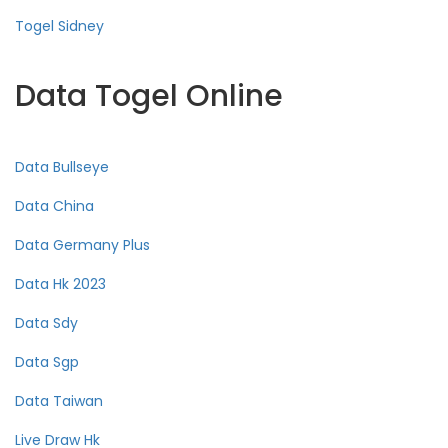
Togel Sidney
Data Togel Online
Data Bullseye
Data China
Data Germany Plus
Data Hk 2023
Data Sdy
Data Sgp
Data Taiwan
Live Draw Hk