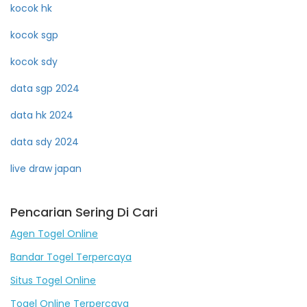
kocok hk
kocok sgp
kocok sdy
data sgp 2024
data hk 2024
data sdy 2024
live draw japan
Pencarian Sering Di Cari
Agen Togel Online
Bandar Togel Terpercaya
Situs Togel Online
Togel Online Terpercaya