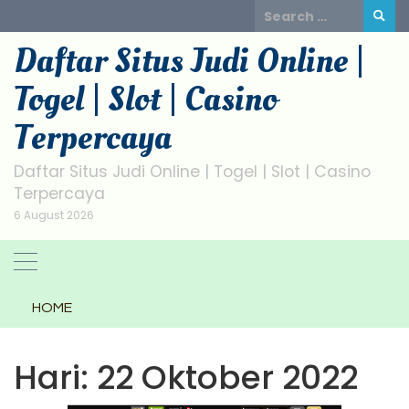
Skip
Search
to
for:
Daftar Situs Judi Online |
content
Togel | Slot | Casino
Terpercaya
Daftar Situs Judi Online | Togel | Slot | Casino
Terpercaya
6 August 2026
HOME
Home
2022
Oktober
22
Hari:
22 Oktober 2022