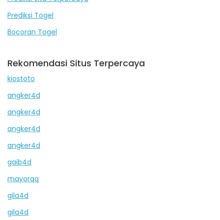
Prediksi Togel
Bocoran Togel
Rekomendasi Situs Terpercaya
kiostoto
angker4d
angker4d
angker4d
angker4d
gaib4d
mayorqq
gila4d
gila4d