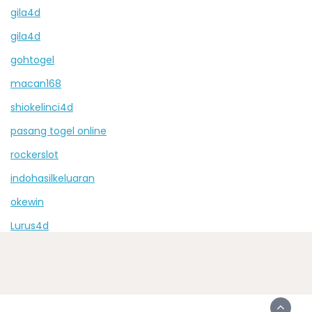
gila4d
gila4d
gohtogel
macan168
shiokelinci4d
pasang togel online
rockerslot
indohasilkeluaran
okewin
Lurus4d