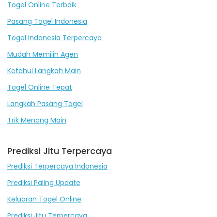
Togel Online Terbaik
Pasang Togel Indonesia
Togel Indonesia Terpercaya
Mudah Memilih Agen
Ketahui Langkah Main
Togel Online Tepat
Langkah Pasang Togel
Trik Menang Main
Prediksi Jitu Terpercaya
Prediksi Terpercaya Indonesia
Prediksi Paling Update
Keluaran Togel Online
Prediksi Jitu Terpercaya