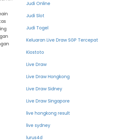
Judi Online
ain
Judi Slot
tas
Judi Togel
ring
gan
Keluaran Live Draw SGP Tercepat
ngan
Kiostoto
Live Draw
Live Draw Hongkong
Live Draw Sidney
Live Draw Singapore
live hongkong result
live sydney
lurus4d