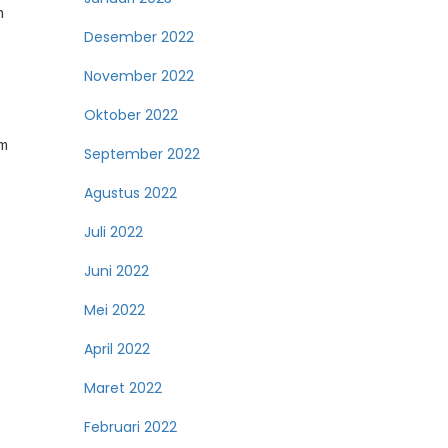
n
Desember 2022
November 2022
Oktober 2022
am
September 2022
Agustus 2022
Juli 2022
Juni 2022
Mei 2022
April 2022
Maret 2022
Februari 2022