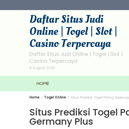
Skip
to
Daftar Situs Judi
content
Online | Togel | Slot |
Casino Terpercaya
Daftar Situs Judi Online | Togel | Slot |
Casino Terpercaya
8 August 2026
HOME
Home
Togel Online
Situs Prediksi Togel Paling diperc
Situs Prediksi Togel 
Germany Plus