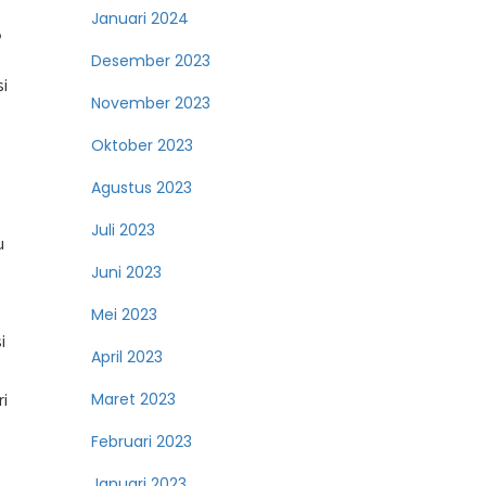
Januari 2024
s
Desember 2023
si
November 2023
Oktober 2023
Agustus 2023
Juli 2023
u
Juni 2023
Mei 2023
i
April 2023
Maret 2023
ri
Februari 2023
Januari 2023