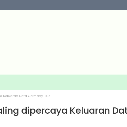
aya Keluaran Data Germany Plus
Paling dipercaya Keluaran Da