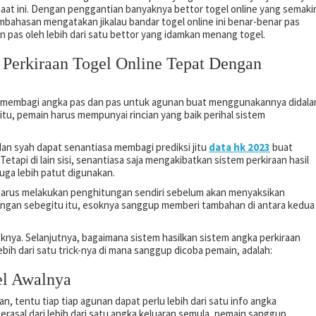
disaat ini. Dengan penggantian banyaknya bettor togel online yang semaki
mbahasan mengatakan jikalau bandar togel online ini benar-benar pas
 pas oleh lebih dari satu bettor yang idamkan menang togel.
 Perkiraan Togel Online Tepat Dengan
 membagi angka pas dan pas untuk agunan buat menggunakannya didal
itu, pemain harus mempunyai rincian yang baik perihal sistem
 dan syah dapat senantiasa membagi prediksi jitu
data hk 2023
buat
etapi di lain sisi, senantiasa saja mengakibatkan sistem perkiraan hasil
juga lebih patut digunakan.
harus melakukan penghitungan sendiri sebelum akan menyaksikan
 Dengan sebegitu itu, esoknya sanggup memberi tambahan di antara kedua
knya. Selanjutnya, bagaimana sistem hasilkan sistem angka perkiraan
ih dari satu trick-nya di mana sanggup dicoba pemain, adalah:
el Awalnya
 tentu tiap tiap agunan dapat perlu lebih dari satu info angka
erasal dari lebih dari satu angka keluaran semula, pemain sanggup