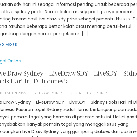
luaran sdy hari ini sebagai informasi penting untuk beberapa p
gel live sydney pools. Nomor keluaran sdy pools punya peranan
nting karena hasil live draw sdy prize sebagai penentu khusus. Di
na taruhan beberapa bettor kalah atau menang betul-betul
rgantung dengan nomor pengeluaran […]
AD MORE
gel Online
ve Draw Sydney – LiveDraw SDY – LiveSDY – Sidn
ols Hari Ini Di Indonesia
0 JANUARI 2022
LIVE DRAW SYDNEY
LIVE SDY
LIVE SYDNEY
ve Draw Sydney – LiveDraw SDY – LiveSDY – Sidney Pools Hari Ini D
donesia Pasaran togel Sydney sudah lama berlangsung dan sud
nyak pemain togel yang bermain di pasaran satu ini. Hal ini past
nyebabkan banyak pemain togel yang menggali situs yang
luangkan Live Draw Sydney yang gampang diakses dan pastiny