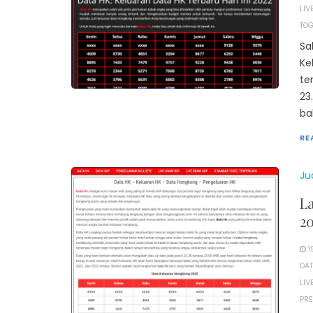
LIV
TO
Sa
Ke
te
23
ba
RE
Ju
L
2
1
DAT
LIV
PRE