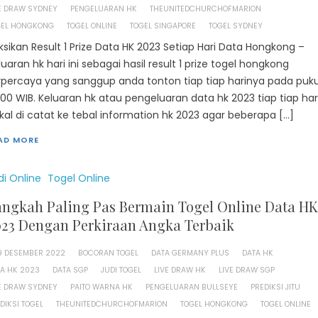
E DRAW SYDNEY
PENGELUARAN HK
THEUNITEDCHURCHOFMARION
GEL HONGKONG
TOGEL ONLINE
TOGEL SINGAPORE
TOGEL SYDNEY
ksikan Result 1 Prize Data HK 2023 Setiap Hari Data Hongkong –
luaran hk hari ini sebagai hasil result 1 prize togel hongkong
rpercaya yang sanggup anda tonton tiap tiap harinya pada puku
.00 WIB. Keluaran hk atau pengeluaran data hk 2023 tiap tiap har
kal di catat ke tebal information hk 2023 agar beberapa […]
AD MORE
di Online
Togel Online
angkah Paling Pas Bermain Togel Online Data HK
023 Dengan Perkiraan Angka Terbaik
9 DESEMBER 2022
BOCORAN TOGEL
DATA GERMANY PLUS
DATA HK
A HK 2023
DATA SGP
JUDI TOGEL
LIVE DRAW HK
LIVE DRAW SGP
E DRAW SYDNEY
PAITO WARNA HK
PENGELUARAN BULLSEYE
PREDIKSI JITU
DIKSI TOGEL
THEUNITEDCHURCHOFMARION
TOGEL HONGKONG
TOGEL ONLINE