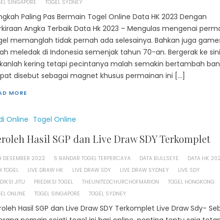
EL SINGAPORE
TOGEL SYDNEY
ngkah Paling Pas Bermain Togel Online Data HK 2023 Dengan
rkiraan Angka Terbaik Data Hk 2023 – Mengulas mengenai perm
gel memanglah tidak pernah ada selesainya. Bahkan juga games
lah meledak di Indonesia semenjak tahun 70-an. Bergerak ke sini
kanlah kering tetapi pecintanya malah semakin bertambah ban
pat disebut sebagai magnet khusus permainan ini […]
AD MORE
di Online
Togel Online
eroleh Hasil SGP dan Live Draw SDY Terkomplet
9 DESEMBER 2022
5 BANDAR TOGEL TERPERCAYA
DATA BULLSEYE
DATA HK 20
I TOGEL
LIVE DRAW HK
LIVE DRAW SDY
LIVE DRAW SYDNEY
LIVE SDY
DIKSI JITU
PREDIKSI TOGEL
THEUNITEDCHURCHOFMARION
TOGEL HONGKONG
EL ONLINE
TOGEL SINGAPORE
TOGEL SYDNEY
roleh Hasil SGP dan Live Draw SDY Terkomplet Live Draw Sdy- Se