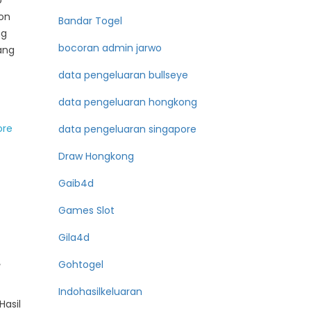
p
on
Bandar Togel
ng
bocoran admin jarwo
tang
data pengeluaran bullseye
data pengeluaran hongkong
ore
data pengeluaran singapore
Draw Hongkong
Gaib4d
Games Slot
Gila4d
Gohtogel
Y
Indohasilkeluaran
Hasil