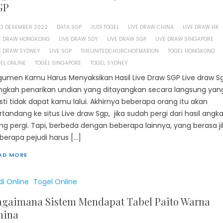
GP
3 DESEMBER 2022
DATA SGP
JUDI TOGEL
LIVE DRAW CHINA
LIVE DRAW HK
VE DRAW HONGKONG
LIVE DRAW SDY
LIVE DRAW SGP
LIVE DRAW SINGAPORE
E DRAW SYDNEY
LIVE SGP
THEUNITEDCHURCHOFMARION
TOGEL HONGKONG
EL ONLINE
TOGEL SINGAPORE
TOGEL SYDNEY
gumen Kamu Harus Menyaksikan Hasil Live Draw SGP Live draw S
ngkah penarikan undian yang ditayangkan secara langsung yan
sti tidak dapat kamu lalui. Akhirnya beberapa orang itu akan
rtandang ke situs Live draw Sgp, jika sudah pergi dari hasil angk
ng pergi. Tapi, berbeda dengan beberapa lainnya, yang berasa ji
berapa pejudi harus […]
AD MORE
di Online
Togel Online
agaimana Sistem Mendapat Tabel Paito Warna
hina