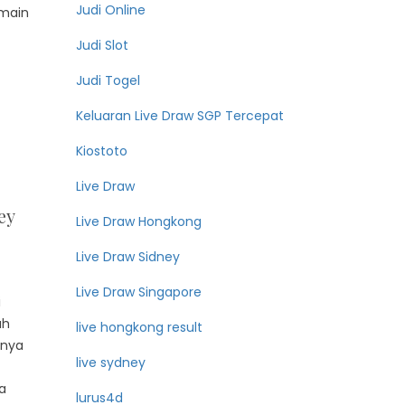
Judi Online
emain
Judi Slot
Judi Togel
Keluaran Live Draw SGP Tercepat
Kiostoto
Live Draw
ey
Live Draw Hongkong
Live Draw Sidney
Live Draw Singapore
i
ah
live hongkong result
inya
live sydney
a
lurus4d