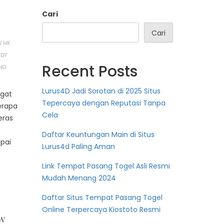
Cari
Cari
W HK
SDY
Recent Posts
NG
Lurus4D Jadi Sorotan di 2025 Situs
ngat
Tepercaya dengan Reputasi Tanpa
erapa
Cela
eras
Daftar Keuntungan Main di Situs
pai
Lurus4d Paling Aman
Link Tempat Pasang Togel Asli Resmi
Mudah Menang 2024
Daftar Situs Tempat Pasang Togel
Online Terpercaya Kiostoto Resmi
w