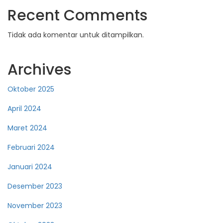
Recent Comments
Tidak ada komentar untuk ditampilkan.
Archives
Oktober 2025
April 2024
Maret 2024
Februari 2024
Januari 2024
Desember 2023
November 2023