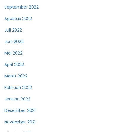
September 2022
Agustus 2022
Juli 2022
Juni 2022
Mei 2022
April 2022
Maret 2022
Februari 2022
Januari 2022
Desember 2021
November 2021