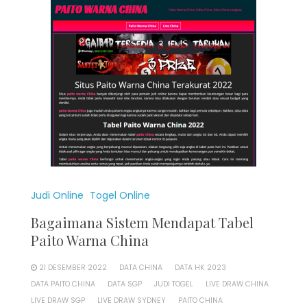
Judi Online
Togel Online
Bagaimana Sistem Mendapat Tabel
Paito Warna China
21 DESEMBER 2022
DATA CHINA
DATA HK 2023
DATA PAITO CHINA
DATA SGP
JUDI TOGEL
LIVE DRAW CHINA
LIVE DRAW SGP
LIVE DRAW SYDNEY
PAITO CHINA