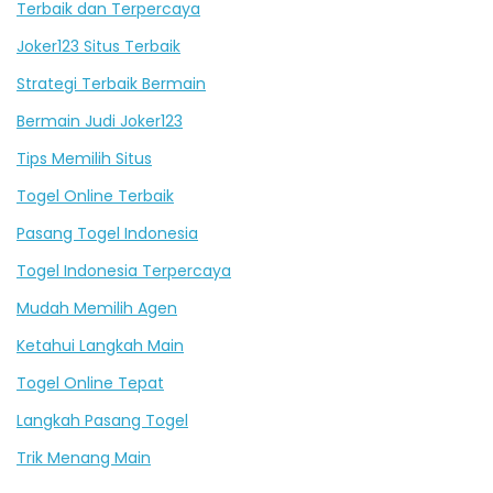
Terbaik dan Terpercaya
Joker123 Situs Terbaik
Strategi Terbaik Bermain
Bermain Judi Joker123
Tips Memilih Situs
Togel Online Terbaik
Pasang Togel Indonesia
Togel Indonesia Terpercaya
Mudah Memilih Agen
Ketahui Langkah Main
Togel Online Tepat
Langkah Pasang Togel
Trik Menang Main