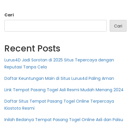
Cari
Cari
Recent Posts
Lurus4D Jadi Sorotan di 2025 Situs Tepercaya dengan
Reputasi Tanpa Cela
Daftar Keuntungan Main di Situs Lurus4d Paling Aman
Link Tempat Pasang Togel Asli Resmi Mudah Menang 2024
Daftar Situs Tempat Pasang Togel Online Terpercaya
Kiostoto Resmi
Inilah Bedanya Tempat Pasang Togel Online Asli dan Palsu