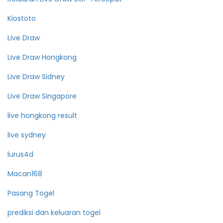
Kiostoto
Live Draw
Live Draw Hongkong
Live Draw Sidney
Live Draw Singapore
live hongkong result
live sydney
lurus4d
Macan168
Pasang Togel
prediksi dan keluaran togel