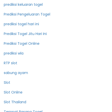
prediksi keluaran togel
Prediksi Pengeluaran Togel
prediksi togel hari ini
Prediksi Togel Jitu Hari Ini
Prediksi Togel Online
prediksi wla
RTP slot
sabung ayam
Slot
Slot Online
Slot Thailand
Tempat Pasang Togel