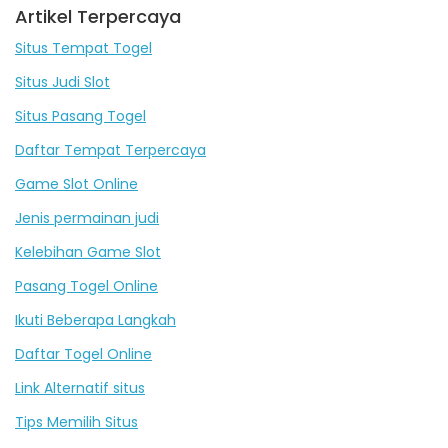
Artikel Terpercaya
Situs Tempat Togel
Situs Judi Slot
Situs Pasang Togel
Daftar Tempat Terpercaya
Game Slot Online
Jenis permainan judi
Kelebihan Game Slot
Pasang Togel Online
Ikuti Beberapa Langkah
Daftar Togel Online
Link Alternatif situs
Tips Memilih Situs