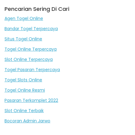
Pencarian Sering Di Cari
Agen Togel Online
Bandar Togel Terpercaya
Situs Togel Online
Togel Online Terpercaya
Slot Online Terpercaya
Togel Pasaran Terpercaya
Togel Slots Online
Togel Online Resmi
Pasaran Terkomplet 2022
Slot Online Terbaik
Bocoran Admin Jarwo