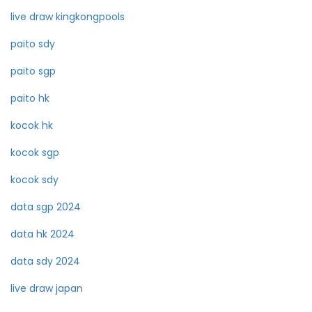
live draw kingkongpools
paito sdy
paito sgp
paito hk
kocok hk
kocok sgp
kocok sdy
data sgp 2024
data hk 2024
data sdy 2024
live draw japan