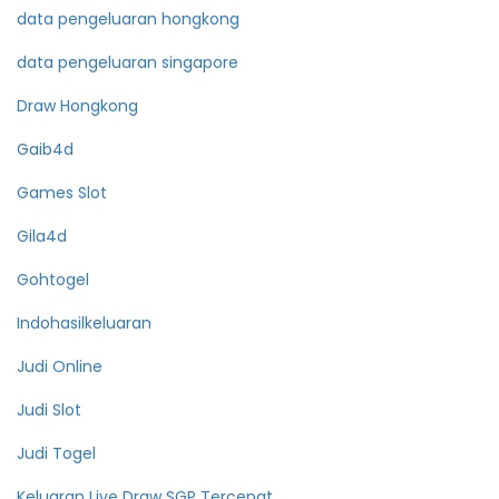
data pengeluaran hongkong
data pengeluaran singapore
Draw Hongkong
Gaib4d
Games Slot
Gila4d
Gohtogel
Indohasilkeluaran
Judi Online
Judi Slot
Judi Togel
Keluaran Live Draw SGP Tercepat