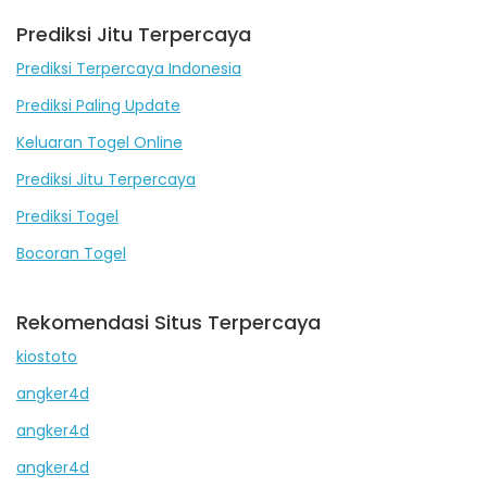
Prediksi Jitu Terpercaya
Prediksi Terpercaya Indonesia
Prediksi Paling Update
Keluaran Togel Online
Prediksi Jitu Terpercaya
Prediksi Togel
Bocoran Togel
Rekomendasi Situs Terpercaya
kiostoto
angker4d
angker4d
angker4d