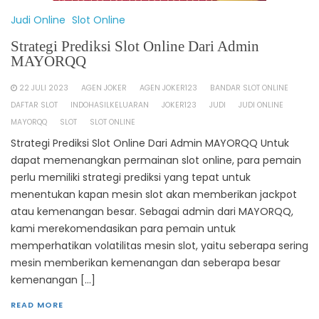
Judi Online
Slot Online
Strategi Prediksi Slot Online Dari Admin
MAYORQQ
22 JULI 2023
AGEN JOKER
AGEN JOKER123
BANDAR SLOT ONLINE
DAFTAR SLOT
INDOHASILKELUARAN
JOKER123
JUDI
JUDI ONLINE
MAYORQQ
SLOT
SLOT ONLINE
Strategi Prediksi Slot Online Dari Admin MAYORQQ Untuk
dapat memenangkan permainan slot online, para pemain
perlu memiliki strategi prediksi yang tepat untuk
menentukan kapan mesin slot akan memberikan jackpot
atau kemenangan besar. Sebagai admin dari MAYORQQ,
kami merekomendasikan para pemain untuk
memperhatikan volatilitas mesin slot, yaitu seberapa sering
mesin memberikan kemenangan dan seberapa besar
kemenangan […]
READ MORE