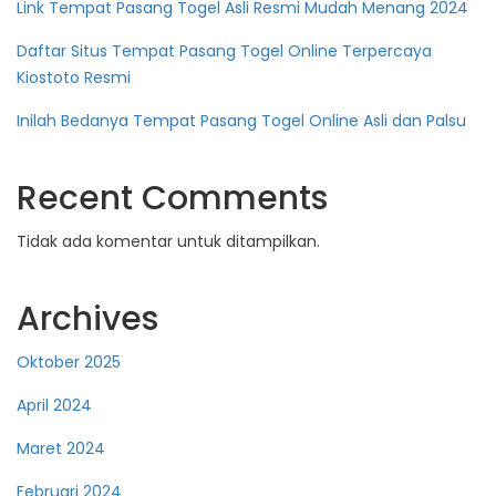
Link Tempat Pasang Togel Asli Resmi Mudah Menang 2024
Daftar Situs Tempat Pasang Togel Online Terpercaya
Kiostoto Resmi
Inilah Bedanya Tempat Pasang Togel Online Asli dan Palsu
Recent Comments
Tidak ada komentar untuk ditampilkan.
Archives
Oktober 2025
April 2024
Maret 2024
Februari 2024