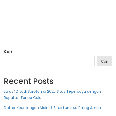
Cari
Cari
Recent Posts
Lurus4D Jadi Sorotan di 2025 Situs Tepercaya dengan
Reputasi Tanpa Cela
Daftar Keuntungan Main di Situs Lurus4d Paling Aman