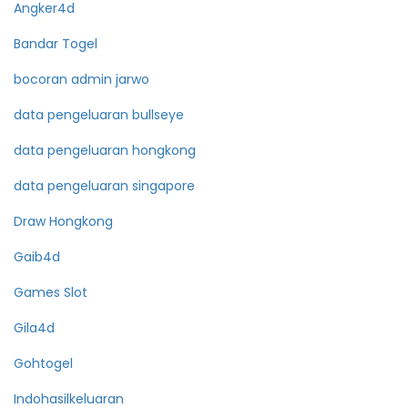
Angker4d
Bandar Togel
bocoran admin jarwo
data pengeluaran bullseye
data pengeluaran hongkong
data pengeluaran singapore
Draw Hongkong
Gaib4d
Games Slot
Gila4d
Gohtogel
Indohasilkeluaran