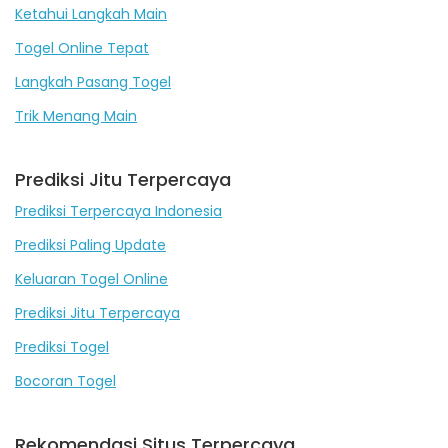
Ketahui Langkah Main
Togel Online Tepat
Langkah Pasang Togel
Trik Menang Main
Prediksi Jitu Terpercaya
Prediksi Terpercaya Indonesia
Prediksi Paling Update
Keluaran Togel Online
Prediksi Jitu Terpercaya
Prediksi Togel
Bocoran Togel
Rekomendasi Situs Terpercaya