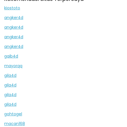
kiostoto
angker4d
angker4d
angker4d
angker4d
gaib4d
mayorqq
gila4d
gila4d
gila4d
gila4d
gohtogel
macan168