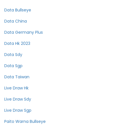
Data Bullseye
Data China
Data Germany Plus
Data Hk 2023
Data Sdy
Data Sgp
Data Taiwan
Live Draw Hk
Live Draw Sdy
Live Draw Sgp
Paito Warna Bullseye