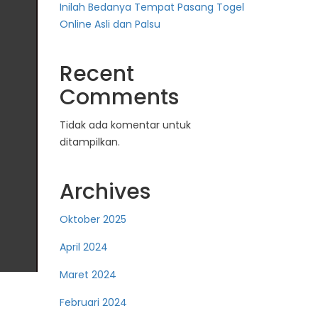
Inilah Bedanya Tempat Pasang Togel
Online Asli dan Palsu
Recent
Comments
Tidak ada komentar untuk
ditampilkan.
Archives
Oktober 2025
April 2024
Maret 2024
Februari 2024