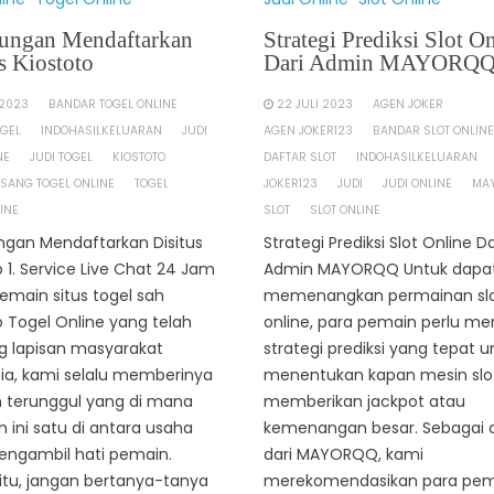
ungan Mendaftarkan
Strategi Prediksi Slot O
s Kiostoto
Dari Admin MAYORQ
 2023
BANDAR TOGEL ONLINE
22 JULI 2023
AGEN JOKER
OGEL
INDOHASILKELUARAN
JUDI
AGEN JOKER123
BANDAR SLOT ONLINE
NE
JUDI TOGEL
KIOSTOTO
DAFTAR SLOT
INDOHASILKELUARAN
ASANG TOGEL ONLINE
TOGEL
JOKER123
JUDI
JUDI ONLINE
MA
INE
SLOT
SLOT ONLINE
ngan Mendaftarkan Disitus
Strategi Prediksi Slot Online Da
o 1. Service Live Chat 24 Jam
Admin MAYORQQ Untuk dapa
emain situs togel sah
memenangkan permainan sl
o Togel Online yang telah
online, para pemain perlu mem
g lapisan masyarakat
strategi prediksi yang tepat u
ia, kami selalu memberinya
menentukan kapan mesin slo
 terunggul yang di mana
memberikan jackpot atau
 ini satu di antara usaha
kemenangan besar. Sebagai 
engambil hati pemain.
dari MAYORQQ, kami
itu, jangan bertanya-tanya
merekomendasikan para pem