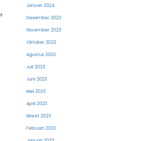
Januari 2024
el
Desember 2023
November 2023
Oktober 2023
Agustus 2023
Juli 2023
Juni 2023
s
Mei 2023
April 2023
Maret 2023
Februari 2023
Januari 2023