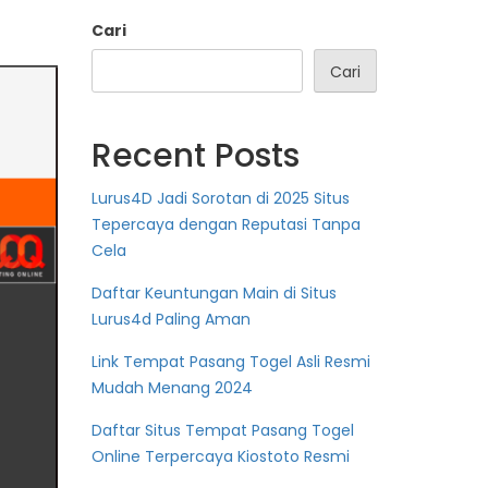
Cari
Cari
Recent Posts
Lurus4D Jadi Sorotan di 2025 Situs
Tepercaya dengan Reputasi Tanpa
Cela
Daftar Keuntungan Main di Situs
Lurus4d Paling Aman
Link Tempat Pasang Togel Asli Resmi
Mudah Menang 2024
Daftar Situs Tempat Pasang Togel
Online Terpercaya Kiostoto Resmi