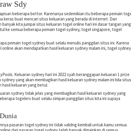
Draw Sdy
ilapisan beberapa bettor. Karenanya sedemikian itu beberapa pemain tog
a keras buat mencari situs keluaran yang berada di internet. Dan
banyak kita jumpai situs keluaran togel online hari ini dasar tangan yang
tul ke semua beberapa pemain togel sydney, togel singapore, togel
pa pemain togel sydney buat selalu menulis panggilan situs ini. Karena
gel online akan mendapatkan hasil keluaran sydney malam ini, togel sydney
eyPools. Keluaran sydney hari ini 2022 syah beranggapan keluaran 1 prize
n sydney yang akan membagikan hasil keluaran sydney malam ini bila situ
hasil keluaran yang betul.
eluaran sydney tidak jelas yang membagikan hasil keluaran sydney yang
eberapa togelers buat selalu simpan panggilan situs kita ini supaya
 Dunia
nnya pasaran togel sydney ini tidak validng kembali untuk kamu semua.
 online dari pasaran togel sydney telah banyak dimainkan di semua