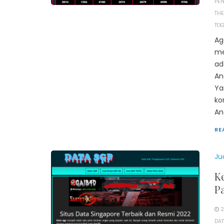
PE
TH
TOG
Ag
me
ad
An
Ya
ko
An
RE
Ju
Ke
P
2
DA