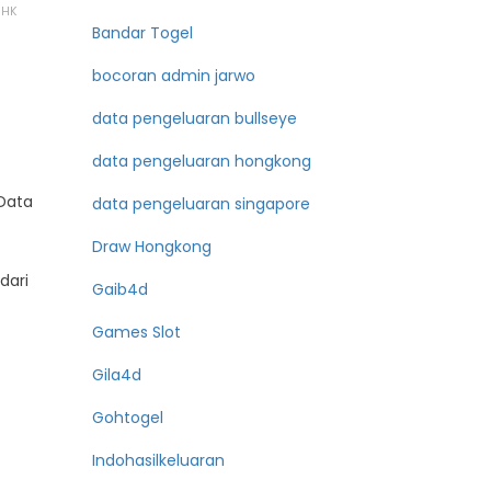
 HK
Bandar Togel
bocoran admin jarwo
data pengeluaran bullseye
N
data pengeluaran hongkong
Data
data pengeluaran singapore
Draw Hongkong
dari
Gaib4d
Games Slot
Gila4d
Gohtogel
Indohasilkeluaran