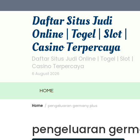
Skip
to
Daftar Situs Judi
content
Online | Togel | Slot |
Casino Terpercaya
Daftar Situs Judi Online | Togel | Slot |
Casino Terpercaya
6 August 2026
HOME
Home
pengeluaran germany plus
pengeluaran germ