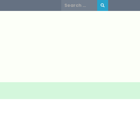
Search
for: