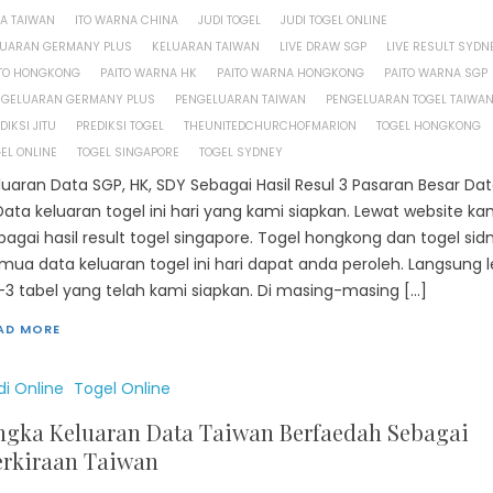
A TAIWAN
ITO WARNA CHINA
JUDI TOGEL
JUDI TOGEL ONLINE
LUARAN GERMANY PLUS
KELUARAN TAIWAN
LIVE DRAW SGP
LIVE RESULT SYDN
ITO HONGKONG
PAITO WARNA HK
PAITO WARNA HONGKONG
PAITO WARNA SGP
NGELUARAN GERMANY PLUS
PENGELUARAN TAIWAN
PENGELUARAN TOGEL TAIWA
DIKSI JITU
PREDIKSI TOGEL
THEUNITEDCHURCHOFMARION
TOGEL HONGKONG
EL ONLINE
TOGEL SINGAPORE
TOGEL SYDNEY
luaran Data SGP, HK, SDY Sebagai Hasil Resul 3 Pasaran Besar Da
Data keluaran togel ini hari yang kami siapkan. Lewat website kam
bagai hasil result togel singapore. Togel hongkong dan togel sid
mua data keluaran togel ini hari dapat anda peroleh. Langsung 
-3 tabel yang telah kami siapkan. Di masing-masing […]
AD MORE
di Online
Togel Online
ngka Keluaran Data Taiwan Berfaedah Sebagai
erkiraan Taiwan