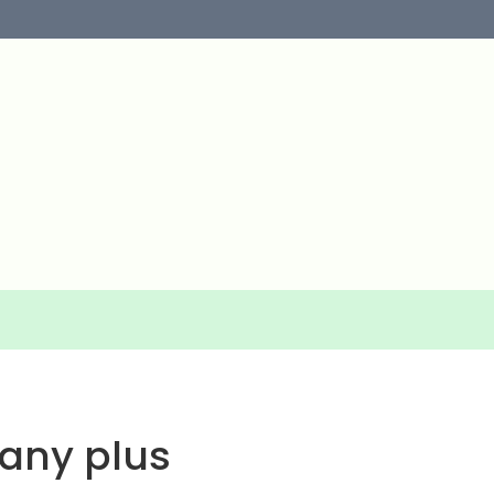
any plus