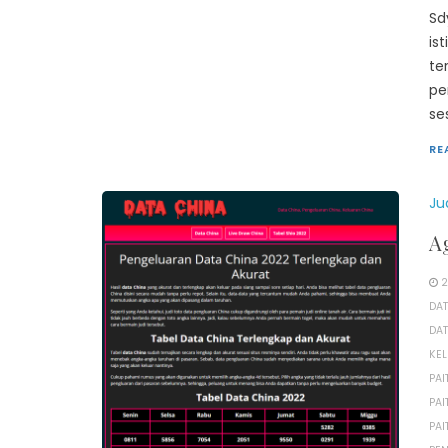
Sd
is
te
pe
se
RE
Ju
A
2
DA
DAT
KE
PAI
PAI
PAI