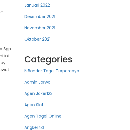
Januari 2022
EY
Desember 2021
N
November 2021
Oktober 2021
ta Sgp
i ini
Categories
ney.
lewat
5 Bandar Togel Terpercaya
Admin Jarwo
Agen Joker123
Agen Slot
Agen Togel Online
Angker4d