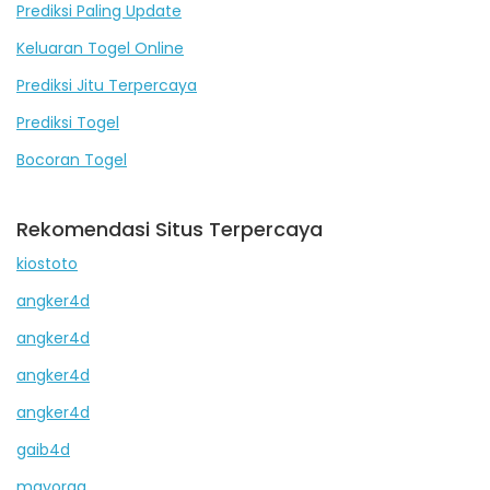
Prediksi Paling Update
Keluaran Togel Online
Prediksi Jitu Terpercaya
Prediksi Togel
Bocoran Togel
Rekomendasi Situs Terpercaya
kiostoto
angker4d
angker4d
angker4d
angker4d
gaib4d
mayorqq