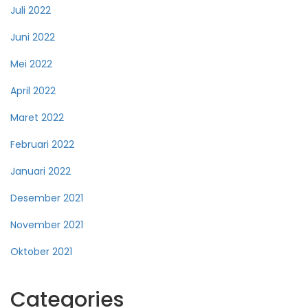
Juli 2022
Juni 2022
Mei 2022
April 2022
Maret 2022
Februari 2022
Januari 2022
Desember 2021
November 2021
Oktober 2021
Categories