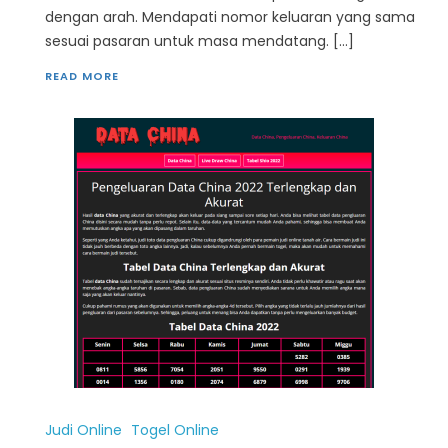
dengan arah. Mendapati nomor keluaran yang sama
sesuai pasaran untuk masa mendatang. […]
READ MORE
Judi Online
Togel Online