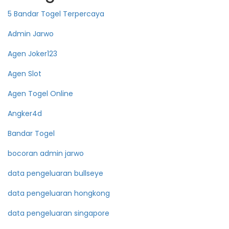
5 Bandar Togel Terpercaya
Admin Jarwo
Agen Joker123
Agen Slot
Agen Togel Online
Angker4d
Bandar Togel
bocoran admin jarwo
data pengeluaran bullseye
data pengeluaran hongkong
data pengeluaran singapore