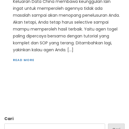
Keluaran Data China membawa keunggulan lain
ingat untuk memperoleh agennya tidak ada
masalah sampai akan menopang penelusuran Anda.
Akan tetapi, Anda tetap harus selective sampai
mampu memperoleh hasil terbaik. Yaitu agen togel
paling dipercaya bersama dengan tutorial yang
komplet dan SOP yang terang. Ditambahkan lagi,
yakinkan kalau agen Anda. […]
READ MORE
Cari