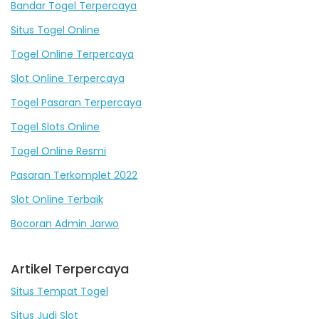
Bandar Togel Terpercaya
Situs Togel Online
Togel Online Terpercaya
Slot Online Terpercaya
Togel Pasaran Terpercaya
Togel Slots Online
Togel Online Resmi
Pasaran Terkomplet 2022
Slot Online Terbaik
Bocoran Admin Jarwo
Artikel Terpercaya
Situs Tempat Togel
Situs Judi Slot