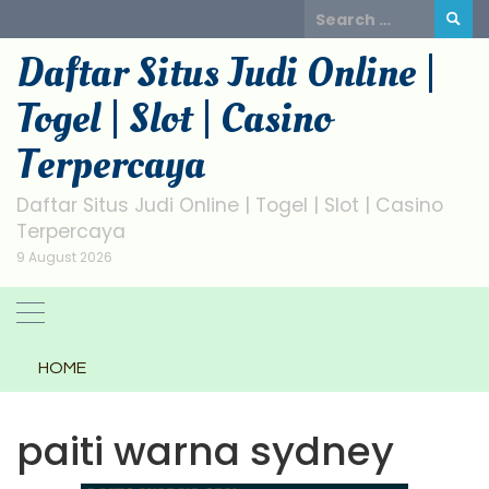
Skip
Search
to
for:
Daftar Situs Judi Online |
content
Togel | Slot | Casino
Terpercaya
Daftar Situs Judi Online | Togel | Slot | Casino
Terpercaya
9 August 2026
HOME
Home
paiti warna sydney
paiti warna sydney