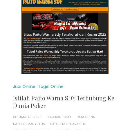
Judi Online
Togel Online
Istilah Paito Warna SDY Terhubung Ke
Dunia Poker
6 JANUARI 2023
BOCORAN TOGEL
DATA CHINA
DATA GERMANY PLUS
DATA PENGELUARAN HK