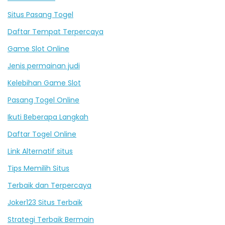
Situs Pasang Togel
Daftar Tempat Terpercaya
Game Slot Online
Jenis permainan judi
Kelebihan Game Slot
Pasang Togel Online
Ikuti Beberapa Langkah
Daftar Togel Online
Link Alternatif situs
Tips Memilih Situs
Terbaik dan Terpercaya
Joker123 Situs Terbaik
Strategi Terbaik Bermain