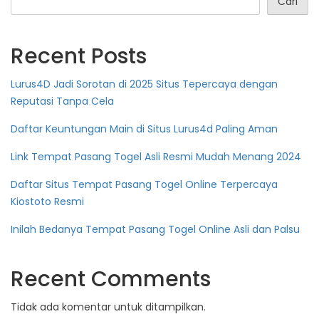
Cari
Recent Posts
Lurus4D Jadi Sorotan di 2025 Situs Tepercaya dengan
Reputasi Tanpa Cela
Daftar Keuntungan Main di Situs Lurus4d Paling Aman
Link Tempat Pasang Togel Asli Resmi Mudah Menang 2024
Daftar Situs Tempat Pasang Togel Online Terpercaya
Kiostoto Resmi
Inilah Bedanya Tempat Pasang Togel Online Asli dan Palsu
Recent Comments
Tidak ada komentar untuk ditampilkan.