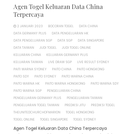
Agen Togel Keluaran Data China
Terpercaya
2 JANUARI 2023
BOCORAN TOGEL
DATA CHINA
DATA GERMANY PLUS
DATA PENGELUARAN HK
DATA PENGELUARAN SGP
DATA SGP
DATA SINGAPORE
DATA TAIWAN
JUDI TOGEL
JUDI TOGEL ONLINE
KELUARAN CHINA
KELUARAN GERMANY PLUS
KELUARAN TAIWAN
LIVE DRAW SGP
LIVE RESULT SYDNEY
PAITI WARNA SYDNEY
PAITO CHINA
PAITO HONGKONG
PAITO SDY
PAITO SYDNEY
PAITO WARNA CHINA
PAITO WARNA HK
PAITO WARNA HONGKONG
PAITO WARNA SDY
PAITO WARNA SGP
PENGELUARAN CHINA
PENGELUARAN GERMANY PLUS
PENGELUARAN TAIWAN
PENGELUARAN TOGEL TAIWAN
PREDIKSI JITU
PREDIKSI TOGEL
THEUNITEDCHURCHOFMARION
TOGEL HONGKONG
TOGEL ONLINE
TOGEL SINGAPORE
TOGEL SYDNEY
Agen Togel Keluaran Data China Terpercaya