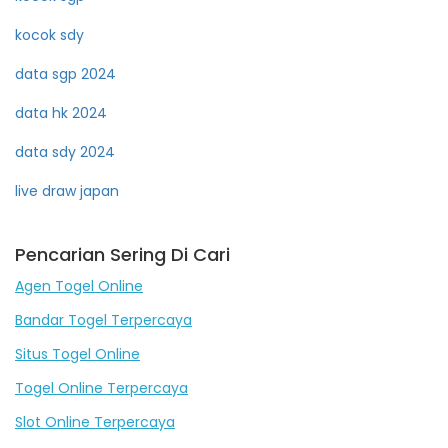
kocok sdy
data sgp 2024
data hk 2024
data sdy 2024
live draw japan
Pencarian Sering Di Cari
Agen Togel Online
Bandar Togel Terpercaya
Situs Togel Online
Togel Online Terpercaya
Slot Online Terpercaya