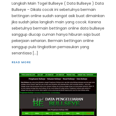
Langkah Main Togel Bullseye ( Data Bullseye ) Data
Bullseye – Dikala cocok ini sebetulnya bermain
bettingan online sudah sangat asik buat dimainkan
jika sudah jelas langkah main yang cocok. Karena
sebetulnya bermain bettingan online data bullseye
sanggup diucap cuman hanya hiburan saja buat
pekerjaan seharian. Bermain bettingan online
sanggup pula tingkatkan pemasukan yang
senantiasa […]
READ MORE