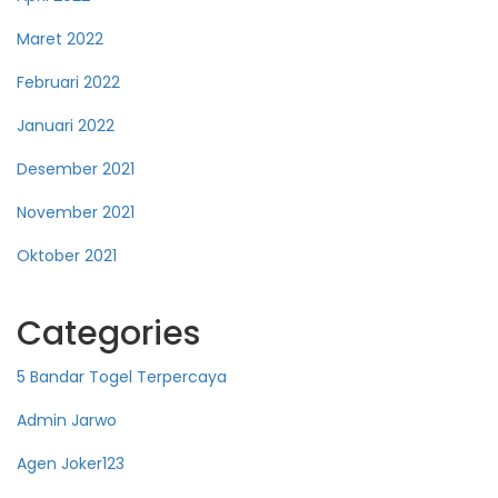
Maret 2022
Februari 2022
Januari 2022
Desember 2021
November 2021
Oktober 2021
Categories
5 Bandar Togel Terpercaya
Admin Jarwo
Agen Joker123