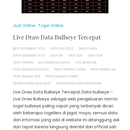
Judi Online
Togel Online
Live Draw Data Bullseye Tercepat
13 DESEMBER 2022
DATA BULLSEYE
DATA CHINA
DATA GERMANY PLUS
DATA HK
DATA SDY
DATA SGP
DATA TAIWAN
KELUARAN BULLSEYE
LIVE DRAW HK
PAITO WARNA BULLSEYE
PAITO WARNA CHINA
PAITO WARNA HK
PAITO WARNA SGP
PAITO WARNA SYDNEY
PENGELUARAN BULLSEYE
THEUNITEDCHURCHOFMARION
Live Draw Data Bullseye Tercepat Data bullseye –
Live Draw Bullseye sebagai web pengeluaran nomor
togel bullseye paling cepat yang terbanyak dicari
oleh beberapa togellers di jagat maya, semua data
dan infomasi yang ada di website ini ditanggung asli
dan tepat karena langsung diambil dari official sah