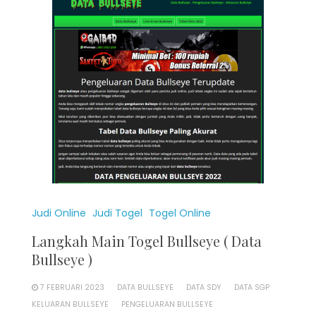
Judi Online
Judi Togel
Togel Online
Langkah Main Togel Bullseye ( Data
Bullseye )
7 FEBRUARI 2023
DATA BULLSEYE
DATA SDY
DATA SGP
KELUARAN BULLSEYE
PENGELUARAN BULLSEYE