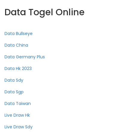
Data Togel Online
Data Bullseye
Data China
Data Germany Plus
Data Hk 2023
Data Sdy
Data Sgp
Data Taiwan
Live Draw Hk
Live Draw Sdy