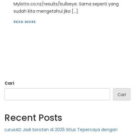
Mylotto.co.nz/results/bullseye. Sama seperti yang
sudah kita mengetahui jika […]
READ MORE
Cari
Cari
Recent Posts
Lurus4D Jadi Sorotan di 2025 Situs Tepercaya dengan