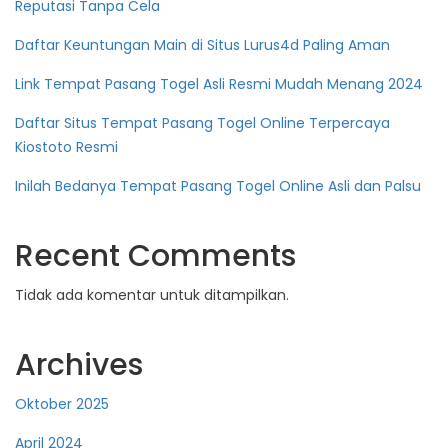
Reputasi Tanpa Cela
Daftar Keuntungan Main di Situs Lurus4d Paling Aman
Link Tempat Pasang Togel Asli Resmi Mudah Menang 2024
Daftar Situs Tempat Pasang Togel Online Terpercaya
Kiostoto Resmi
Inilah Bedanya Tempat Pasang Togel Online Asli dan Palsu
Recent Comments
Tidak ada komentar untuk ditampilkan.
Archives
Oktober 2025
April 2024