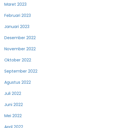
Maret 2023
Februari 2023
Januari 2023
Desember 2022
November 2022
Oktober 2022
September 2022
Agustus 2022
Juli 2022
Juni 2022
Mei 2022
April 2022