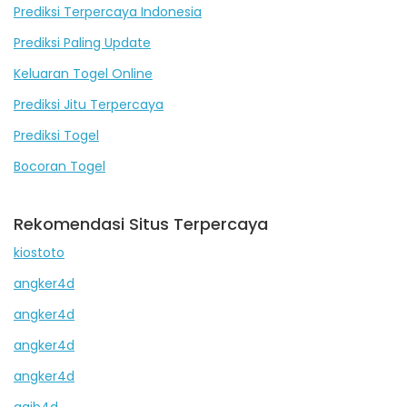
Prediksi Terpercaya Indonesia
Prediksi Paling Update
Keluaran Togel Online
Prediksi Jitu Terpercaya
Prediksi Togel
Bocoran Togel
Rekomendasi Situs Terpercaya
kiostoto
angker4d
angker4d
angker4d
angker4d
gaib4d