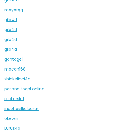
mayorqq
gila4d
gila4d
gila4d
gila4d
gohtogel
macan168
shiokelinci4d
pasang togel online
rockerslot
indohasilkeluaran
okewin
Lurus4d