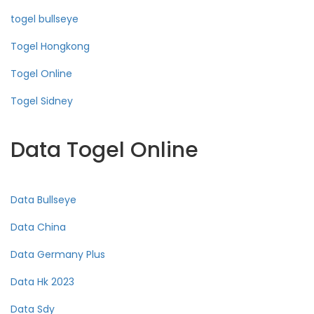
togel bullseye
Togel Hongkong
Togel Online
Togel Sidney
Data Togel Online
Data Bullseye
Data China
Data Germany Plus
Data Hk 2023
Data Sdy