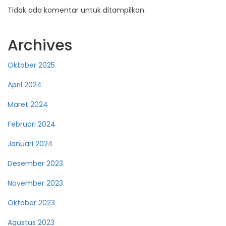
Tidak ada komentar untuk ditampilkan.
Archives
Oktober 2025
April 2024
Maret 2024
Februari 2024
Januari 2024
Desember 2023
November 2023
Oktober 2023
Agustus 2023