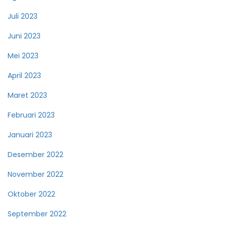
Juli 2023
Juni 2023
Mei 2023
April 2023
Maret 2023
Februari 2023
Januari 2023
Desember 2022
November 2022
Oktober 2022
September 2022