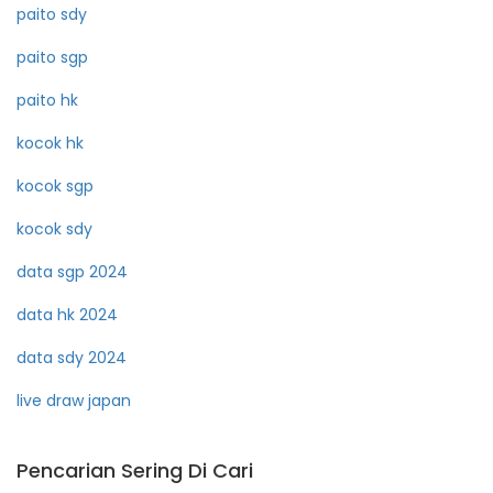
paito sdy
paito sgp
paito hk
kocok hk
kocok sgp
kocok sdy
data sgp 2024
data hk 2024
data sdy 2024
live draw japan
Pencarian Sering Di Cari