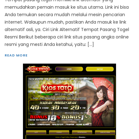
memudahkan pemain masuk ke situs utama. Link ini bisa
Anda temukan secara mudah melalui mesin pencarian
internet. Walaupun mudah, pastikan Anda masuk ke link
alternatif asli, ya. Ciri Link Alternatif Tempat Pasang Togel
Resmi Berikut beberapa ciri link situs pasang angka online
resmi yang mesti Anda ketahui, yaitu: […]
READ MORE