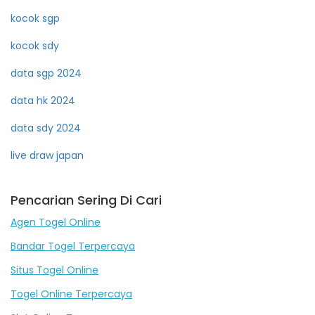
kocok sgp
kocok sdy
data sgp 2024
data hk 2024
data sdy 2024
live draw japan
Pencarian Sering Di Cari
Agen Togel Online
Bandar Togel Terpercaya
Situs Togel Online
Togel Online Terpercaya