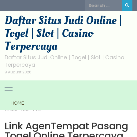
Skip
Search
to
for:
Daftar Situs Judi Online |
content
Togel | Slot | Casino
Terpercaya
Daftar Situs Judi Online | Togel | Slot | Casino
Terpercaya
9 August 2026
HOME
Home
Kiostoto
Link AgenTempat Pasang Togel Online Terpercaya Situs Hadiah
Terbesar Resmi 2023
Link AgenTempat Pasang
Togel Online Terpercaya