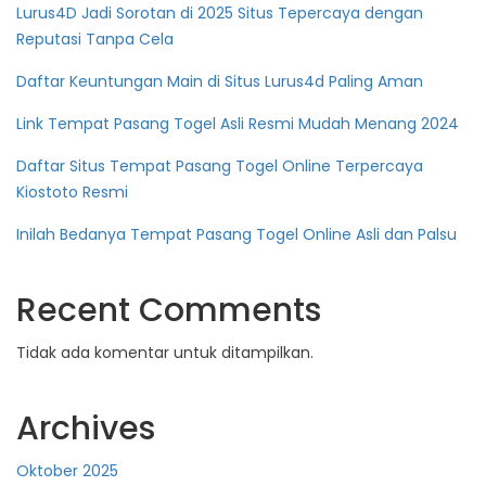
Lurus4D Jadi Sorotan di 2025 Situs Tepercaya dengan
Reputasi Tanpa Cela
Daftar Keuntungan Main di Situs Lurus4d Paling Aman
Link Tempat Pasang Togel Asli Resmi Mudah Menang 2024
Daftar Situs Tempat Pasang Togel Online Terpercaya
Kiostoto Resmi
Inilah Bedanya Tempat Pasang Togel Online Asli dan Palsu
Recent Comments
Tidak ada komentar untuk ditampilkan.
Archives
Oktober 2025