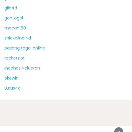
gila4d
gohtogel
macan168
shiokelinci4d
pasang togel online
rockerslot
indohasilkeluaran
okewin
Lurus4d