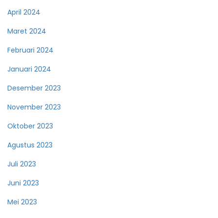
April 2024
Maret 2024
Februari 2024
Januari 2024
Desember 2023
November 2023
Oktober 2023
Agustus 2023
Juli 2023
Juni 2023
Mei 2023