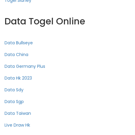
Togel Sidney
Data Togel Online
Data Bullseye
Data China
Data Germany Plus
Data Hk 2023
Data Sdy
Data Sgp
Data Taiwan
Live Draw Hk