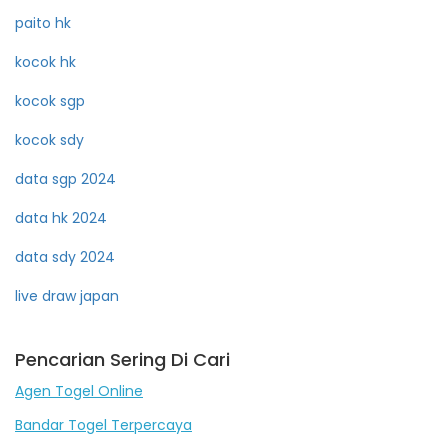
paito hk
kocok hk
kocok sgp
kocok sdy
data sgp 2024
data hk 2024
data sdy 2024
live draw japan
Pencarian Sering Di Cari
Agen Togel Online
Bandar Togel Terpercaya