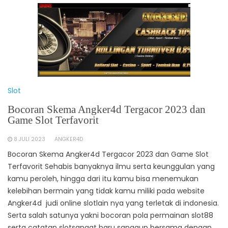
Slot
Bocoran Skema Angker4d Tergacor 2023 dan
Game Slot Terfavorit
8 JULI 2023
ANGKER4D
Bocoran Skema Angker4d Tergacor 2023 dan Game Slot
Terfavorit Sehabis banyaknya ilmu serta keunggulan yang
kamu peroleh, hingga dari itu kamu bisa menemukan
kelebihan bermain yang tidak kamu miliki pada website
Angker4d judi online slotlain nya yang terletak di indonesia.
Serta salah satunya yakni bocoran pola permainan slot88
serta catatan slotsangat baru sanggup bersama dengan