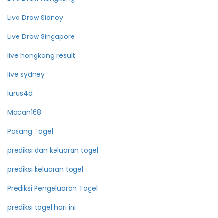
Live Draw Sidney
Live Draw Singapore
live hongkong result
live sydney
lurus4d
Macan168
Pasang Togel
prediksi dan keluaran togel
prediksi keluaran togel
Prediksi Pengeluaran Togel
prediksi togel hari ini