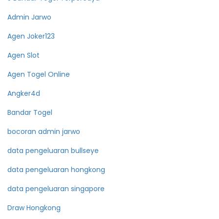
Admin Jarwo
Agen Joker123
Agen Slot
Agen Togel Online
Angker4d
Bandar Togel
bocoran admin jarwo
data pengeluaran bullseye
data pengeluaran hongkong
data pengeluaran singapore
Draw Hongkong