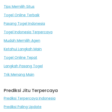
Tips Memilih Situs
Togel Online Terbaik
Pasang Togel Indonesia
Togel Indonesia Terpercaya
Mudah Memilih Agen
Ketahui Langkah Main
Togel Online Tepat
Langkah Pasang Togel
Trik Menang Main
Prediksi Jitu Terpercaya
Prediksi Terpercaya Indonesia
Prediksi Paling Update