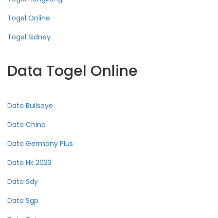
Togel Online
Togel Sidney
Data Togel Online
Data Bullseye
Data China
Data Germany Plus
Data Hk 2023
Data Sdy
Data Sgp