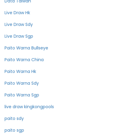
Data Taiwan
Live Draw Hk
Live Draw Sdy
Live Draw Sgp
Paito Warna Bullseye
Paito Warna China
Paito Warna Hk
Paito Warna Sdy
Paito Warna Sgp
live draw kingkongpools
paito sdy
paito sgp