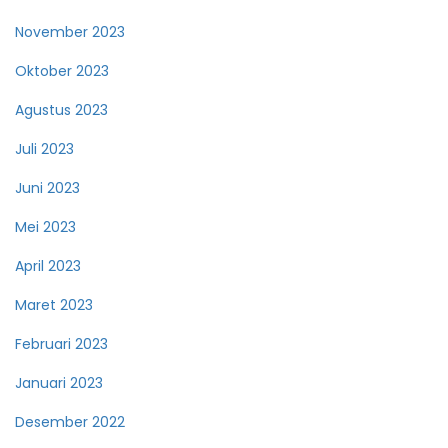
November 2023
Oktober 2023
Agustus 2023
Juli 2023
Juni 2023
Mei 2023
April 2023
Maret 2023
Februari 2023
Januari 2023
Desember 2022