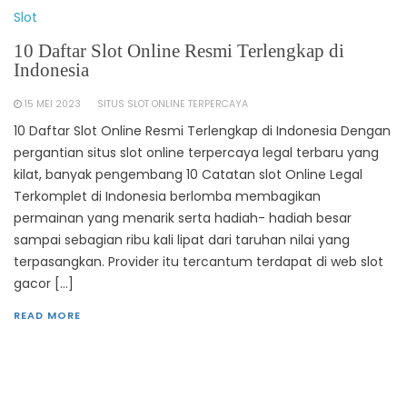
Slot
10 Daftar Slot Online Resmi Terlengkap di
Indonesia
15 MEI 2023
SITUS SLOT ONLINE TERPERCAYA
10 Daftar Slot Online Resmi Terlengkap di Indonesia Dengan
pergantian situs slot online terpercaya legal terbaru yang
kilat, banyak pengembang 10 Catatan slot Online Legal
Terkomplet di Indonesia berlomba membagikan
permainan yang menarik serta hadiah- hadiah besar
sampai sebagian ribu kali lipat dari taruhan nilai yang
terpasangkan. Provider itu tercantum terdapat di web slot
gacor […]
READ MORE