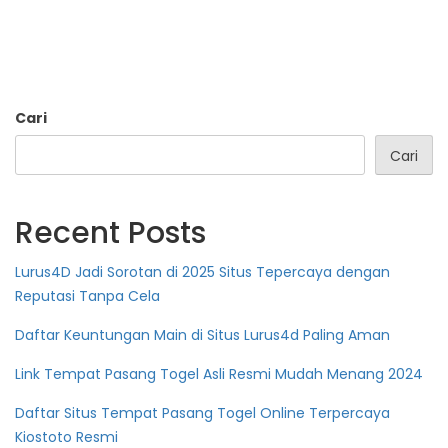
Cari
Cari
Recent Posts
Lurus4D Jadi Sorotan di 2025 Situs Tepercaya dengan
Reputasi Tanpa Cela
Daftar Keuntungan Main di Situs Lurus4d Paling Aman
Link Tempat Pasang Togel Asli Resmi Mudah Menang 2024
Daftar Situs Tempat Pasang Togel Online Terpercaya
Kiostoto Resmi