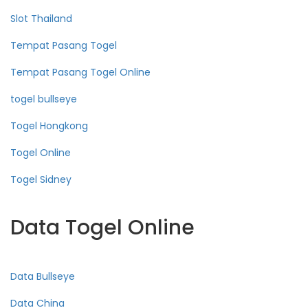
Slot Thailand
Tempat Pasang Togel
Tempat Pasang Togel Online
togel bullseye
Togel Hongkong
Togel Online
Togel Sidney
Data Togel Online
Data Bullseye
Data China