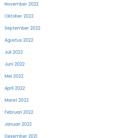
November 2022
Oktober 2022
September 2022
Agustus 2022
Juli 2022
Juni 2022
Mei 2022
April 2022
Maret 2022
Februari 2022
Januari 2022
Desember 2021