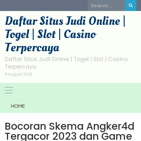
Skip
Search
to
for:
Daftar Situs Judi Online |
content
Togel | Slot | Casino
Terpercaya
Daftar Situs Judi Online | Togel | Slot | Casino
Terpercaya
8 August 2026
HOME
Home
Slot
Bocoran Skema Angker4d Tergacor 2023 dan Game Slot Terfavorit
Bocoran Skema Angker4d
Tergacor 2023 dan Game