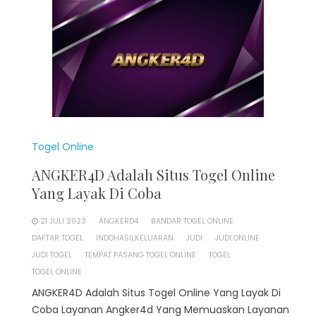
Togel Online
ANGKER4D Adalah Situs Togel Online
Yang Layak Di Coba
21 JULI 2023
ANGKERD4
BANDAR TOGEL ONLINE
DAFTAR TOGEL
INDOHASILKELUARAN
JUDI
JUDI ONLINE
JUDI TOGEL
TEMPAT PASANG TOGEL ONLINE
TOGEL
TOGEL ONLINE
ANGKER4D Adalah Situs Togel Online Yang Layak Di
Coba Layanan Angker4d Yang Memuaskan Layanan