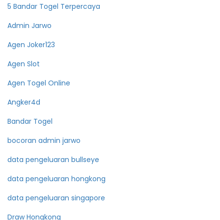
5 Bandar Togel Terpercaya
Admin Jarwo
Agen Joker123
Agen Slot
Agen Togel Online
Angker4d
Bandar Togel
bocoran admin jarwo
data pengeluaran bullseye
data pengeluaran hongkong
data pengeluaran singapore
Draw Hongkong