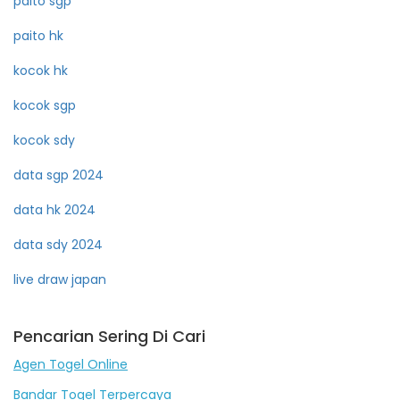
paito sgp
paito hk
kocok hk
kocok sgp
kocok sdy
data sgp 2024
data hk 2024
data sdy 2024
live draw japan
Pencarian Sering Di Cari
Agen Togel Online
Bandar Togel Terpercaya