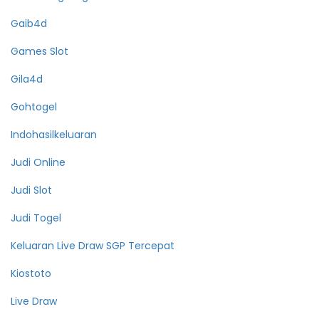
Gaib4d
Games Slot
Gila4d
Gohtogel
Indohasilkeluaran
Judi Online
Judi Slot
Judi Togel
Keluaran Live Draw SGP Tercepat
Kiostoto
Live Draw