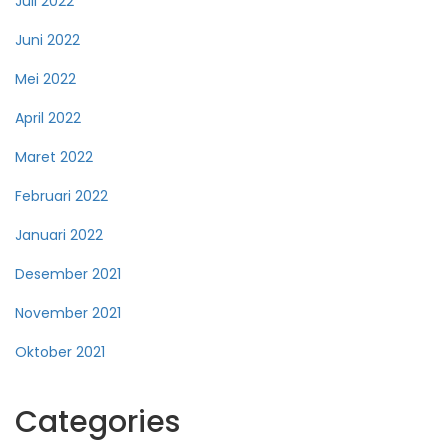
Juli 2022
Juni 2022
Mei 2022
April 2022
Maret 2022
Februari 2022
Januari 2022
Desember 2021
November 2021
Oktober 2021
Categories