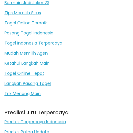
Bermain Judi Joker123
Tips Memilih Situs
Togel Online Terbaik
Pasang Togel Indonesia
Togel Indonesia Terpercaya
Mudah Memilih Agen
Ketahui Langkah Main
Togel Online Tepat
Langkah Pasang Togel
Trik Menang Main
Prediksi Jitu Terpercaya
Prediksi Terpercaya Indonesia
Prediksi Paling Update