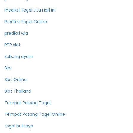
Prediksi Togel Jitu Hari Ini
Prediksi Togel Online
prediksi wla
RTP slot
sabung ayam
Slot
Slot Online
Slot Thailand
Tempat Pasang Togel
Tempat Pasang Togel Online
togel bullseye