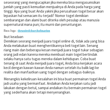
seseorang yang mengucapkan jika mereka bisa mengasumsikan
jumlah yang pasti kemudian menjualnya di Anda pada harga yang
tinggi. Apa yang buat Anda yakini jika perusahaan togel besar akan
lepaskan hal semacam itu terjadi? Nomor togel demikian
sembarangan dan alami buat diterka oleh pesulap atau manusia
supernatural mana pun; itu murni dan peruntungan.
Baca Juga :
theunitedchurchofmarion
Ikut keadaan
Demikian seorang menjadi juara togel online di, tidak ada yang bisa
Anda melakukan buat menghentikannya beli togel lain. Senang
riang main dan beberapa kesan menjadi juara togel tukar sebagian
orang jadi edan karena mereka membuat main togel bertindak
selaku hanya satu tugas mereka dalam kehidupan. Coba buat
tenang di saat Anda menjadi juara togel, Anda bisa kerjakan acara
kecil dengan kawan-kawan Anda namun setelah itu balik lagi ke
realita dan manfaatkan uang togel dengan sebagus-baiknya.
Menangkis kekeliruan-kesalahan ini bisa buat permainan togel Anda
jadi usaha yang bermanfaat. Andaikan Anda kerjakan satu jadi
lakukan dengan betul, sampai andaikan itu bermain permainan togel
yang sederhana akan tetapi menyenangkan.