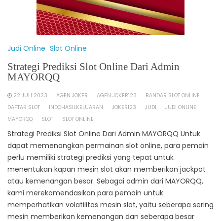
Judi Online
Slot Online
Strategi Prediksi Slot Online Dari Admin
MAYORQQ
22 JULI 2023
AGEN JOKER
AGEN JOKER123
BANDAR SLOT ONLINE
DAFTAR SLOT
INDOHASILKELUARAN
JOKER123
JUDI
JUDI ONLINE
MAYORQQ
SLOT
SLOT ONLINE
Strategi Prediksi Slot Online Dari Admin MAYORQQ Untuk
dapat memenangkan permainan slot online, para pemain
perlu memiliki strategi prediksi yang tepat untuk
menentukan kapan mesin slot akan memberikan jackpot
atau kemenangan besar. Sebagai admin dari MAYORQQ,
kami merekomendasikan para pemain untuk
memperhatikan volatilitas mesin slot, yaitu seberapa sering
mesin memberikan kemenangan dan seberapa besar