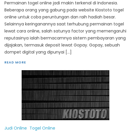
Permainan togel online jadi makin terkenal di Indonesia.
Beberapa orang yang gabung pada website Kiostoto togel
online untuk coba peruntungan dan raih hadiah besar.
Selainnya keringanannya saat terhubung permainan togel
lewat cara online, salah satunya factor yang memengaruhi
reputasinya ialah bermacamnya sistem pembayaran yang
dijajakan, termasuk deposit lewat Gopay. Gopay, sebuah
dompet digital yang dipunyai […]
READ MORE
Judi Online
Togel Online