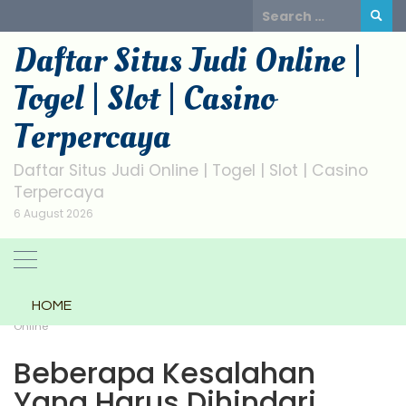
Skip
Search
to
for:
Daftar Situs Judi Online |
content
Togel | Slot | Casino
Terpercaya
Daftar Situs Judi Online | Togel | Slot | Casino
Terpercaya
6 August 2026
HOME
Home
Togel Online
Beberapa Kesalahan Yang Harus Dihindari Pemain Agen Judi Togel
Online
Beberapa Kesalahan
Yang Harus Dihindari