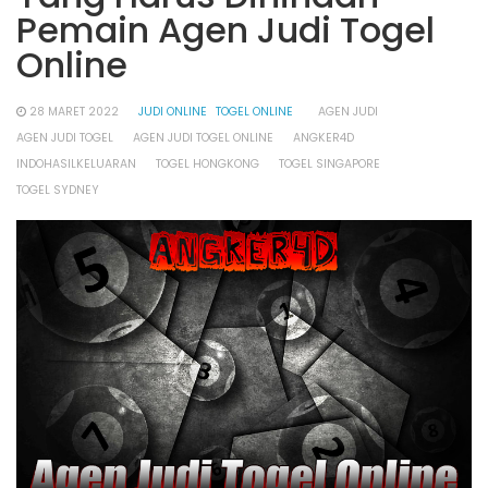
Pemain Agen Judi Togel
Online
28 MARET 2022
JUDI ONLINE
TOGEL ONLINE
AGEN JUDI
AGEN JUDI TOGEL
AGEN JUDI TOGEL ONLINE
ANGKER4D
INDOHASILKELUARAN
TOGEL HONGKONG
TOGEL SINGAPORE
TOGEL SYDNEY