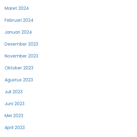
Maret 2024
Februari 2024
Januari 2024
Desember 2023
November 2023
Oktober 2023
Agustus 2023
Juli 2023
Juni 2023
Mei 2023
April 2023