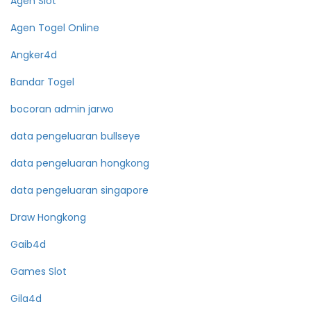
Agen Slot
Agen Togel Online
Angker4d
Bandar Togel
bocoran admin jarwo
data pengeluaran bullseye
data pengeluaran hongkong
data pengeluaran singapore
Draw Hongkong
Gaib4d
Games Slot
Gila4d