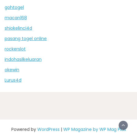
gohtogel
macan168
shiokelinci4d
pasang togel online
rockerslot
indohasilkeluaran
okewin
Lurus4d
Powered by
WordPress
|
WP Magazine by WP Mag Plus