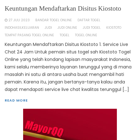
Keuntungan Mendaftarkan Disitus Kiostoto
27 JULI 2023
BANDAR TOGEL ONLINE
DAFTAR TOGEL
INDOHASILKELUARAN
JUDI
JUDI ONLINE
JUDI TOGEL
KIOSTOTO
TEMPAT PASANG TOGEL ONLINE
TOGEL
TOGEL ONLINE
Keuntungan Mendaftarkan Disitus Kiostoto 1. Service Live
Chat 24 Jam Untuk pemain situs togel sah Kiostoto Togel
Online yang telah kondang lapisan masyarakat Indonesia,
kami selalu memberinya layanan terunggul yang di mana
masalah ini satu di antara usaha buat mengambil hati
pemain. Karena itu, jangan bertanya-tanya kalau anda
dapat mendapati service live chat kwalitas terunggul […]
READ MORE