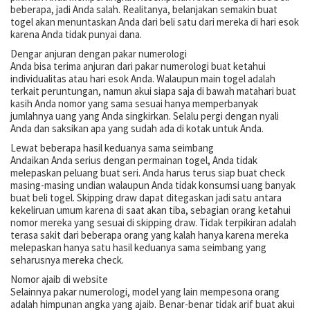
beberapa, jadi Anda salah. Realitanya, belanjakan semakin buat
togel akan menuntaskan Anda dari beli satu dari mereka di hari esok
karena Anda tidak punyai dana.
Dengar anjuran dengan pakar numerologi
Anda bisa terima anjuran dari pakar numerologi buat ketahui
individualitas atau hari esok Anda. Walaupun main togel adalah
terkait peruntungan, namun akui siapa saja di bawah matahari buat
kasih Anda nomor yang sama sesuai hanya memperbanyak
jumlahnya uang yang Anda singkirkan. Selalu pergi dengan nyali
Anda dan saksikan apa yang sudah ada di kotak untuk Anda.
Lewat beberapa hasil keduanya sama seimbang
Andaikan Anda serius dengan permainan togel, Anda tidak
melepaskan peluang buat seri. Anda harus terus siap buat check
masing-masing undian walaupun Anda tidak konsumsi uang banyak
buat beli togel. Skipping draw dapat ditegaskan jadi satu antara
kekeliruan umum karena di saat akan tiba, sebagian orang ketahui
nomor mereka yang sesuai di skipping draw. Tidak terpikiran adalah
terasa sakit dari beberapa orang yang kalah hanya karena mereka
melepaskan hanya satu hasil keduanya sama seimbang yang
seharusnya mereka check.
Nomor ajaib di website
Selainnya pakar numerologi, model yang lain mempesona orang
adalah himpunan angka yang ajaib. Benar-benar tidak arif buat akui