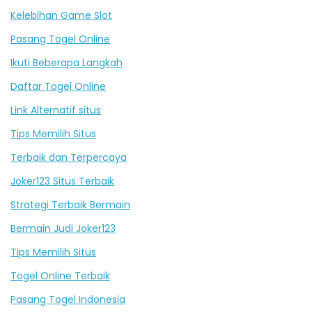
Kelebihan Game Slot
Pasang Togel Online
Ikuti Beberapa Langkah
Daftar Togel Online
Link Alternatif situs
Tips Memilih Situs
Terbaik dan Terpercaya
Joker123 Situs Terbaik
Strategi Terbaik Bermain
Bermain Judi Joker123
Tips Memilih Situs
Togel Online Terbaik
Pasang Togel Indonesia