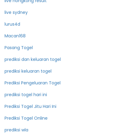
live hongkong result
live sydney
lurus4d
Macan168
Pasang Togel
prediksi dan keluaran togel
prediksi keluaran togel
Prediksi Pengeluaran Togel
prediksi togel hari ini
Prediksi Togel Jitu Hari Ini
Prediksi Togel Online
prediksi wla