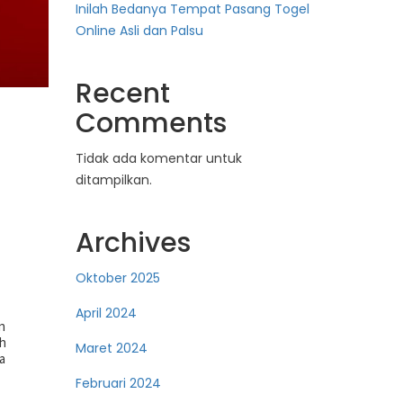
Inilah Bedanya Tempat Pasang Togel
Online Asli dan Palsu
Recent
Comments
Tidak ada komentar untuk
ditampilkan.
Archives
Oktober 2025
April 2024
n
ih
Maret 2024
a
Februari 2024