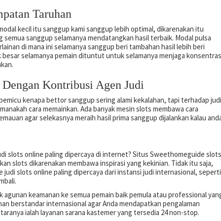
mpatan Taruhan
odal kecil itu sanggup kami sanggup lebih optimal, dikarenakan itu
ng semua sanggup selamanya mendatangkan hasil terbaik. Modal pulsa
lainan di mana ini selamanya sanggup beri tambahan hasil lebih beri
ak besar selamanya pemain dituntut untuk selamanya menjaga konsentras
ukan.
Dengan Kontribusi Agen Judi
 pemicu kenapa bettor sanggup sering alami kekalahan, tapi terhadap jud
agaimanakah cara memainkan. Ada banyak mesin slots membawa cara
kemauan agar selekasnya meraih hasil prima sanggup dijalankan kalau and
i slots online paling dipercaya di internet? Situs Sweethomeguide slot
an slots dikarenakan membawa inspirasi yang kekinian. Tidak itu saja,
di slots online paling dipercaya dari instansi judi internasional, seperti
bali.
ntuk agunan keamanan ke semua pemain baik pemula atau professional yan
anan berstandar internasional agar Anda mendapatkan pengalaman
taranya ialah layanan sarana kastemer yang tersedia 24 non-stop.