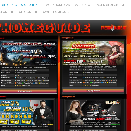
I SLOT
SLOT
SLOT ONLINE
AGEN JOKER123
AGEN SLOT
AGEN SLOT ONLINE
DI ONLINE
SLOT ONLINE
SWEETHOMEGUIDE