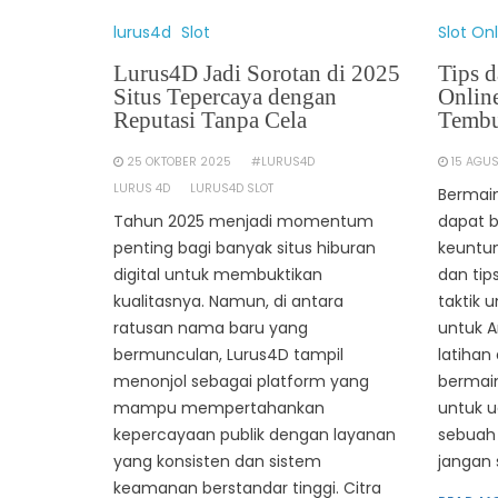
lurus4d
Slot
Slot On
Lurus4D Jadi Sorotan di 2025
Tips d
Situs Tepercaya dengan
Onlin
Reputasi Tanpa Cela
Temb
25 OKTOBER 2025
#LURUS4D
15 AGU
LURUS 4D
LURUS4D SLOT
Bermain
Tahun 2025 menjadi momentum
dapat 
penting bagi banyak situs hiburan
keuntun
digital untuk membuktikan
dan tip
kualitasnya. Namun, di antara
taktik 
ratusan nama baru yang
untuk A
bermunculan, Lurus4D tampil
latihan
menonjol sebagai platform yang
bermai
mampu mempertahankan
untuk 
kepercayaan publik dengan layanan
sebuah 
yang konsisten dan sistem
jangan 
keamanan berstandar tinggi. Citra