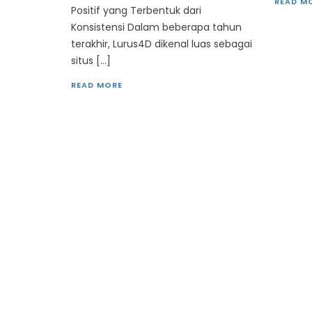
READ M
Positif yang Terbentuk dari
Konsistensi Dalam beberapa tahun
terakhir, Lurus4D dikenal luas sebagai
situs […]
READ MORE