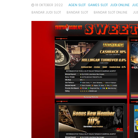
18 OKTOBER 2022
AGEN SLOT
GAMES SLOT
JUDI ONLINE
JUD
BANDAR JUDI SLOT
BANDAR SLOT
BANDAR SLOT ONLINE
JU