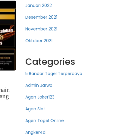
Januari 2022
Desember 2021
November 2021
Oktober 2021
Categories
5 Bandar Togel Terpercaya
Admin Jarwo
main
nang
Agen Joker123
Agen Slot
Agen Togel Online
s
Angker4d