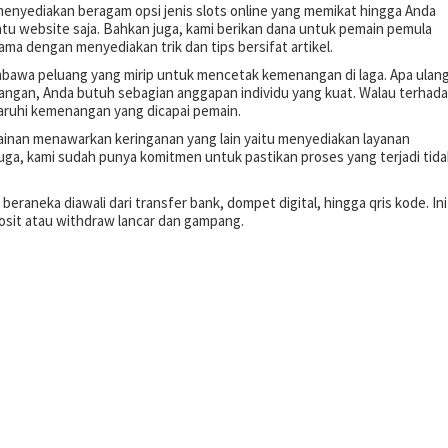
enyediakan beragam opsi jenis slots online yang memikat hingga Anda
tu website saja. Bahkan juga, kami berikan dana untuk pemain pemula
a dengan menyediakan trik dan tips bersifat artikel.
bawa peluang yang mirip untuk mencetak kemenangan di laga. Apa ulan
ngan, Anda butuh sebagian anggapan individu yang kuat. Walau terhad
ruhi kemenangan yang dicapai pemain.
inan menawarkan keringanan yang lain yaitu menyediakan layanan
uga, kami sudah punya komitmen untuk pastikan proses yang terjadi tida
eraneka diawali dari transfer bank, dompet digital, hingga qris kode. Ini
sit atau withdraw lancar dan gampang.