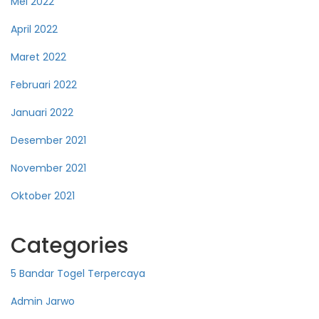
Mei 2022
April 2022
Maret 2022
Februari 2022
Januari 2022
Desember 2021
November 2021
Oktober 2021
Categories
5 Bandar Togel Terpercaya
Admin Jarwo