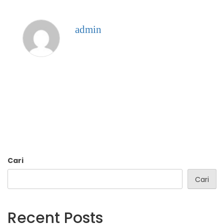
admin
Cari
Cari
Recent Posts