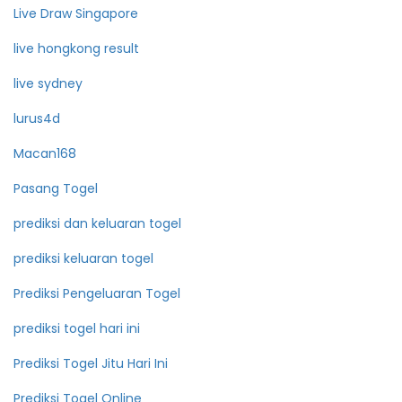
Live Draw Singapore
live hongkong result
live sydney
lurus4d
Macan168
Pasang Togel
prediksi dan keluaran togel
prediksi keluaran togel
Prediksi Pengeluaran Togel
prediksi togel hari ini
Prediksi Togel Jitu Hari Ini
Prediksi Togel Online