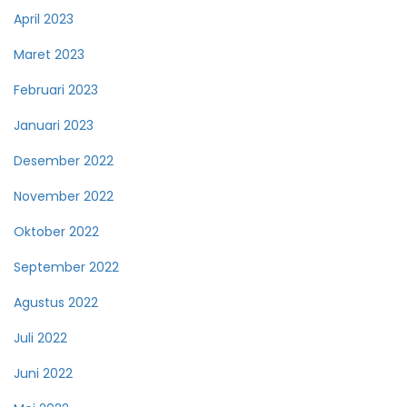
April 2023
Maret 2023
Februari 2023
Januari 2023
Desember 2022
November 2022
Oktober 2022
September 2022
Agustus 2022
Juli 2022
Juni 2022