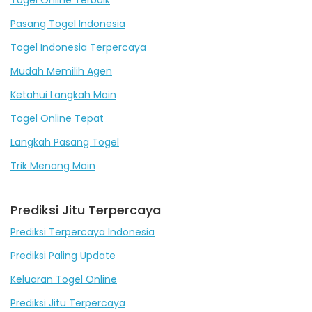
Pasang Togel Indonesia
Togel Indonesia Terpercaya
Mudah Memilih Agen
Ketahui Langkah Main
Togel Online Tepat
Langkah Pasang Togel
Trik Menang Main
Prediksi Jitu Terpercaya
Prediksi Terpercaya Indonesia
Prediksi Paling Update
Keluaran Togel Online
Prediksi Jitu Terpercaya