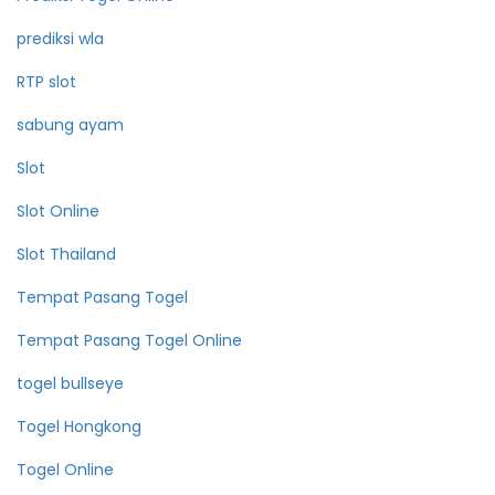
prediksi wla
RTP slot
sabung ayam
Slot
Slot Online
Slot Thailand
Tempat Pasang Togel
Tempat Pasang Togel Online
togel bullseye
Togel Hongkong
Togel Online