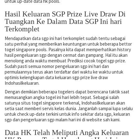
untuk up-date data hk pools.
Hasil Keluaran SGP Prize Live Draw Di
Tuangkan Ke Dalam Data SGP Ini hari
Terkomplet
Mendapatkan data sgp ini hari terkomplet sudah tentu sebagai
satu perihal yang memberikan keuntungan untuk beberapa bettor
togel singapore pools. Pasalnya kita dapat memperhatikan history
hasil pengeluaran sgp dengan cermat dan gampang. Hal itu akan
menolong anda waktu membuat Prediksi cocok togel sgp prize.
Sudah pasti semua nomor pengeluaran sgp ini hari dan
permulaannya terus akan terdaftar dari waktu ke waktu untuk
optimis kelengkapan data keluaran sgp prize live draw
Indohasilkeluaran.
Dengan demikian beberapa togelers dapat berencana taktik saat
memasangkan angka togel ini hari lebih tepat. Sebagai salah
satunya situs togel singapore terkenal, Indohasilkeluaran akan
setia saat memberi servis kelas dunia. Janganlah sampai lupa selalu
untuk check up-date terkini untuk info sekitar data sgp, keluaran
sgp dan pengerluaran sgp malam hari ini di website sah kami.
Data HK Telah Meliputi Angka Keluaran