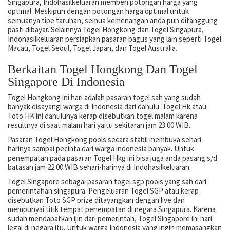
Singapura, Indohasilkeluaran memberi potongan harga yang
optimal. Meskipun dengan potongan harga optimal untuk
semuanya tipe taruhan, semua kemenangan anda pun ditanggung
pasti dibayar. Selainnya Togel Hongkong dan Togel Singapura,
Indohasilkeluaran persiapkan pasaran bagus yang lain seperti Togel
Macau, Togel Seoul, Togel Japan, dan Togel Australia.
Berkaitan Togel Hongkong Dan Togel
Singapore Di Indonesia
Togel Hongkong ini hari adalah pasaran togel sah yang sudah
banyak disayangi warga di Indonesia dari dahulu. Togel Hk atau
Toto HK ini dahulunya kerap disebutkan togel malam karena
resultnya di saat malam hari yaitu sekitaran jam 23.00 WIB.
Pasaran Togel Hongkong pools secara stabil membuka sehari-
harinya sampai pecinta dari warga indonesia banyak. Untuk
penempatan pada pasaran Togel Hkg ini bisa juga anda pasang s/d
batasan jam 22.00 WIB sehari-harinya di Indohasilkeluaran.
Togel Singapore sebagai pasaran togel sgp pools yang sah dari
pemerintahan singapura. Pengeluaran Togel SGP atau kerap
disebutkan Toto SGP prize ditayangkan dengan live dan
mempunyai titik tempat penempatan di negara Singapura. Karena
sudah mendapatkan ijin dari pemerintah, Togel Singapore ini hari
legal di negara itu. Untuk warga Indonesia yang ingin memasangkan