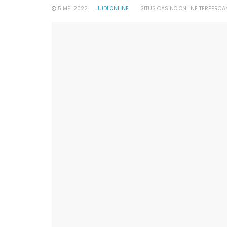
5 MEI 2022
JUDI ONLINE
SITUS CASINO ONLINE TERPERCA