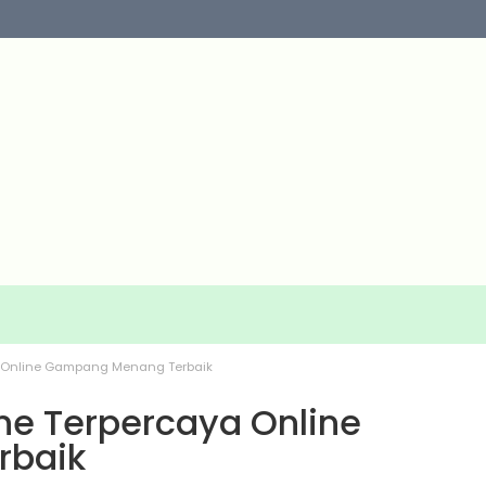
ya Online Gampang Menang Terbaik
ine Terpercaya Online
rbaik