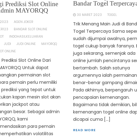
Bandar Togel Terpercay
gi Prediksi Slot Online
 Admin MAYORQQ
30 MARET 2023
TOGEL
 2023
AGEN JOKER
Trik Menang Main Judi di Band
ER123
BANDAR SLOT ONLINE
Togel Terpercaya Sama seper
LOT
INDOHASILKELUARAN
sudah dijumpai awalnya, per
JUDI
JUDI ONLINE
MAYORQQ
togel cukup banyak fansnya.
LOT ONLINE
juga sekarang, semenjak ada 
 Prediksi Slot Online Dari
online jumlah pencintanya s
MAYORQQ Untuk dapat
bertambah. Salah satunya
ngkan permainan slot
argumennya ialah permainan
 para pemain perlu memiliki
benar-benar gampang dimai
i prediksi yang tepat untuk
Pada akhirnya, berpengaruh 
ukan kapan mesin slot akan
pencapaian kemenangan.
ikan jackpot atau
Bagaimana tidak demikian, bi
ngan besar. Sebagai admin
kemenangan togel online da
AYORQQ, kami
dicapai cuma […]
mendasikan para pemain
READ MORE
emperhatikan volatilitas