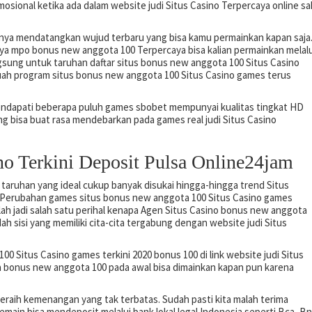
mosional ketika ada dalam website judi Situs Casino Terpercaya online sa
ulnya mendatangkan wujud terbaru yang bisa kamu permainkan kapan saja
aya mpo bonus new anggota 100 Terpercaya bisa kalian permainkan melalu
sung untuk taruhan daftar situs bonus new anggota 100 Situs Casino
ah program situs bonus new anggota 100 Situs Casino games terus
a mendapati beberapa puluh games sbobet mempunyai kualitas tingkat HD
ang bisa buat rasa mendebarkan pada games real judi Situs Casino
no Terkini Deposit Pulsa Online24jam
n taruhan yang ideal cukup banyak disukai hingga-hingga trend Situs
a. Perubahan games situs bonus new anggota 100 Situs Casino games
ah jadi salah satu perihal kenapa Agen Situs Casino bonus new anggota
dah sisi yang memiliki cita-cita tergabung dengan website judi Situs
 Situs Casino games terkini 2020 bonus 100 di link website judi Situs
a bonus new anggota 100 pada awal bisa dimainkan kapan pun karena
 meraih kemenangan yang tak terbatas. Sudah pasti kita malah terima
emain bisa mendeposit melalui bank lokal legal Indonesia seperti Bca, Bn