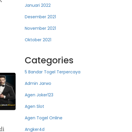
Januari 2022
Desember 2021
November 2021
Oktober 2021
Categories
5 Bandar Togel Terpercaya
Admin Jarwo
Agen Joker123
Agen Slot
Agen Togel Online
di
Angker4d