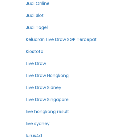
Judi Online
Judi Slot
Judi Togel
Keluaran Live Draw SGP Tercepat
Kiostoto
Live Draw
Live Draw Hongkong
Live Draw Sidney
Live Draw Singapore
live hongkong result
live sydney
lurus4d