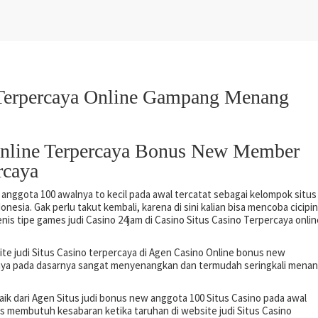
 Terpercaya Online Gampang Menang
Online Terpercaya Bonus New Member
rcaya
nggota 100 awalnya to kecil pada awal tercatat sebagai kelompok situs
nesia. Gak perlu takut kembali, karena di sini kalian bisa mencoba cicipin
nis tipe games judi Casino 24jam di Casino Situs Casino Terpercaya onlin
site judi Situs Casino terpercaya di Agen Casino Online bonus new
ya pada dasarnya sangat menyenangkan dan termudah seringkali mena
aik dari Agen Situs judi bonus new anggota 100 Situs Casino pada awal
s membutuh kesabaran ketika taruhan di website judi Situs Casino