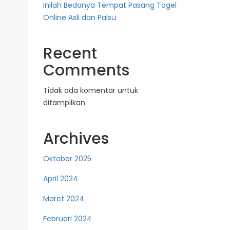
Inilah Bedanya Tempat Pasang Togel
Online Asli dan Palsu
Recent
Comments
Tidak ada komentar untuk
ditampilkan.
Archives
Oktober 2025
April 2024
Maret 2024
Februari 2024