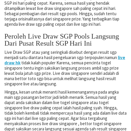
SGP ini hari paling cepat. Karena, semua hasil yang hendak
ditampilkan lewat live draw singapore sah paling cepat ini hari.
Sebagai pembagian dari result sgp pools. Hingga, sudah tentu
terjaga orisinalitasnya dari singapore prize. Yang terbagikan tiap
agenda live draw sgp paling cepat dan live sgp ini hari.
Peroleh Live Draw SGP Pools Langsung
Dari Pusat Result SGP Hari Ini
Live Draw SGP atau yang seringkali disebut dengan result sgp
menjadi satu diantara hasil pengeluaran sgp terpopuler.namun
live
draw hk
tidak kalah populer Karena, semua pencinta togel
singapore tentu ingin saksikan langsung proses ambil sgp prize
lewat bola jatuh sgp prize. Live draw singapore sendiri adalah di
mana bettor toto sgp bisa untuk melihat langsung hasil result
singapore live atau langsung.
Hingga, kesan untuk menanti hasil kemenangannya pada angka
main sgp pasangan bettor jadi lebih menarik. Semua hasil yang
dapat anda saksikan dalam live togel singapore atau togel
singapore live draw paling cepat ialah hasil paling syah. Hingga,
tidak boleh kembali tidak mempercaya hasil yang ada dalam live data
sgp ini hari dari live sgp paling cepat. Agar bisa tergabung
menyaksikan proses live draw singapore , bettor togel singapore
dapat saksikan secara langsung sesuai agenda sah result singapore