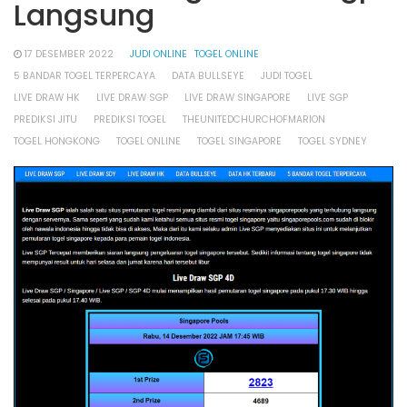
Langsung
17 DESEMBER 2022
JUDI ONLINE
TOGEL ONLINE
5 BANDAR TOGEL TERPERCAYA
DATA BULLSEYE
JUDI TOGEL
LIVE DRAW HK
LIVE DRAW SGP
LIVE DRAW SINGAPORE
LIVE SGP
PREDIKSI JITU
PREDIKSI TOGEL
THEUNITEDCHURCHOFMARION
TOGEL HONGKONG
TOGEL ONLINE
TOGEL SINGAPORE
TOGEL SYDNEY