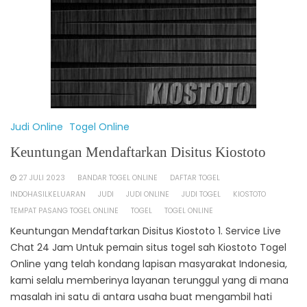
Judi Online
Togel Online
Keuntungan Mendaftarkan Disitus Kiostoto
27 JULI 2023
BANDAR TOGEL ONLINE
DAFTAR TOGEL
INDOHASILKELUARAN
JUDI
JUDI ONLINE
JUDI TOGEL
KIOSTOTO
TEMPAT PASANG TOGEL ONLINE
TOGEL
TOGEL ONLINE
Keuntungan Mendaftarkan Disitus Kiostoto 1. Service Live
Chat 24 Jam Untuk pemain situs togel sah Kiostoto Togel
Online yang telah kondang lapisan masyarakat Indonesia,
kami selalu memberinya layanan terunggul yang di mana
masalah ini satu di antara usaha buat mengambil hati