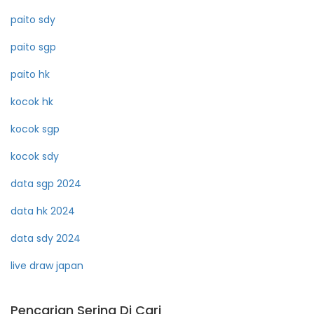
paito sdy
paito sgp
paito hk
kocok hk
kocok sgp
kocok sdy
data sgp 2024
data hk 2024
data sdy 2024
live draw japan
Pencarian Sering Di Cari