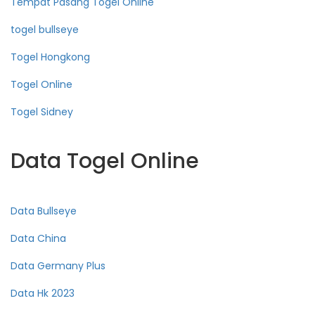
Tempat Pasang Togel Online
togel bullseye
Togel Hongkong
Togel Online
Togel Sidney
Data Togel Online
Data Bullseye
Data China
Data Germany Plus
Data Hk 2023