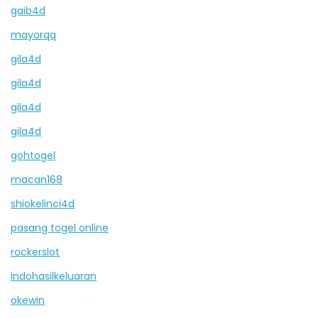
gaib4d
mayorqq
gila4d
gila4d
gila4d
gila4d
gohtogel
macan168
shiokelinci4d
pasang togel online
rockerslot
indohasilkeluaran
okewin