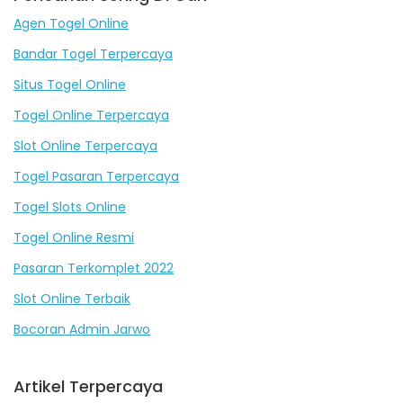
Agen Togel Online
Bandar Togel Terpercaya
Situs Togel Online
Togel Online Terpercaya
Slot Online Terpercaya
Togel Pasaran Terpercaya
Togel Slots Online
Togel Online Resmi
Pasaran Terkomplet 2022
Slot Online Terbaik
Bocoran Admin Jarwo
Artikel Terpercaya