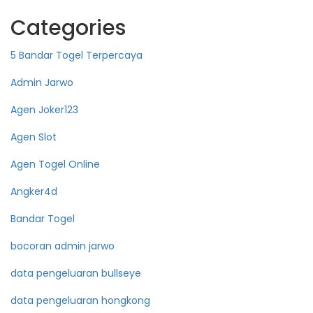
Categories
5 Bandar Togel Terpercaya
Admin Jarwo
Agen Joker123
Agen Slot
Agen Togel Online
Angker4d
Bandar Togel
bocoran admin jarwo
data pengeluaran bullseye
data pengeluaran hongkong