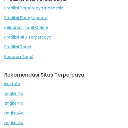
Prediksi Terpercaya Indonesia
Prediksi Paling Update
Keluaran Togel Online
Prediksi Jitu Terpercaya
Prediksi Togel
Bocoran Togel
Rekomendasi Situs Terpercaya
kiostoto
angker4d
angker4d
angker4d
angker4d