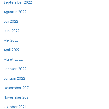
September 2022
Agustus 2022
Juli 2022
Juni 2022
Mei 2022
April 2022
Maret 2022
Februari 2022
Januari 2022
Desember 2021
November 2021
Oktober 2021