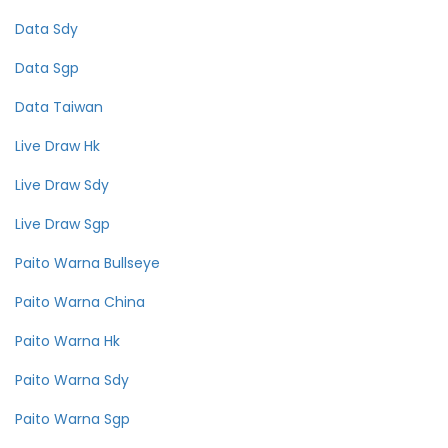
Data Sdy
Data Sgp
Data Taiwan
Live Draw Hk
Live Draw Sdy
Live Draw Sgp
Paito Warna Bullseye
Paito Warna China
Paito Warna Hk
Paito Warna Sdy
Paito Warna Sgp