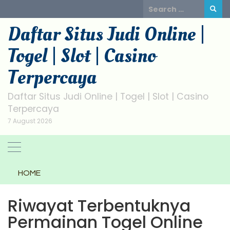
Skip
Search
to
for:
Daftar Situs Judi Online |
content
Togel | Slot | Casino
Terpercaya
Daftar Situs Judi Online | Togel | Slot | Casino
Terpercaya
7 August 2026
HOME
Home
Togel Online
Riwayat Terbentuknya Permainan Togel Online Hongkong
Riwayat Terbentuknya
Permainan Togel Online