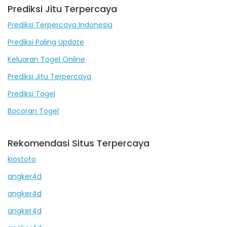
Prediksi Jitu Terpercaya
Prediksi Terpercaya Indonesia
Prediksi Paling Update
Keluaran Togel Online
Prediksi Jitu Terpercaya
Prediksi Togel
Bocoran Togel
Rekomendasi Situs Terpercaya
kiostoto
angker4d
angker4d
angker4d