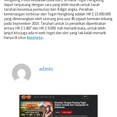
dapat terpasang dengan cara yang lebih murah untuk taruh
taruhan kesemua permutasi dari 4 digit angka. Peraihan
kemenangan terbesar dari Togel Hongkong adalah HK $ 15.000.000
yang dimenangkan oleh seorang pria usia 40 sejauh bermain imbang
pada September 2010. Taruhan untuk 1x penarikan diperkirakan
antara HK $ 5.887 dan HK $ 9.000. nah menarik buka, untuk lebih
lanjut kita juga ada ni web togel dan slot yang tak kalah menarik
hanya di situs
kiostoto
.
admin