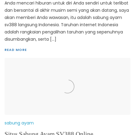
Anda mencari hiburan untuk diri Anda sendiri untuk terlibat
dan bersantai di akhir musim semi yang akan datang, saya
akan memberi Anda wawasan, itu adalah sabung ayam
sv388 langsung Indonesia. Taruhan internet Indonesia
adalah rangkaian pengalihan taruhan yang sepenuhnya
disumbangkan, serta […]
READ MORE
sabung ayam
Situs Sabung Ayam SV388 Online