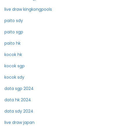
live draw kingkongpools
paito sdy
paito sgp
paito hk
kocok hk
kocok sgp
kocok sdy
data sgp 2024
data hk 2024
data sdy 2024
live draw japan