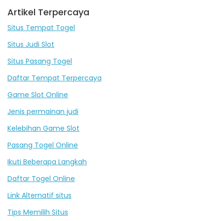
Artikel Terpercaya
Situs Tempat Togel
Situs Judi Slot
Situs Pasang Togel
Daftar Tempat Terpercaya
Game Slot Online
Jenis permainan judi
Kelebihan Game Slot
Pasang Togel Online
Ikuti Beberapa Langkah
Daftar Togel Online
Link Alternatif situs
Tips Memilih Situs