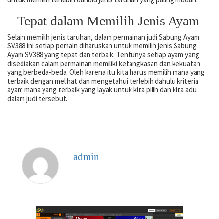
– Tepat dalam Memilih Jenis Ayam
Selain memilih jenis taruhan, dalam permainan judi Sabung Ayam
SV388 ini setiap pemain diharuskan untuk memilih jenis Sabung
Ayam SV388 yang tepat dan terbaik. Tentunya setiap ayam yang
disediakan dalam permainan memiliki ketangkasan dan kekuatan
yang berbeda-beda. Oleh karena itu kita harus memilih mana yang
terbaik dengan melihat dan mengetahui terlebih dahulu kriteria
ayam mana yang terbaik yang layak untuk kita pilih dan kita adu
dalam judi tersebut.
admin