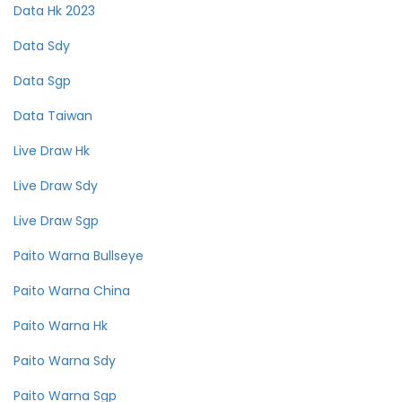
Data Hk 2023
Data Sdy
Data Sgp
Data Taiwan
Live Draw Hk
Live Draw Sdy
Live Draw Sgp
Paito Warna Bullseye
Paito Warna China
Paito Warna Hk
Paito Warna Sdy
Paito Warna Sgp