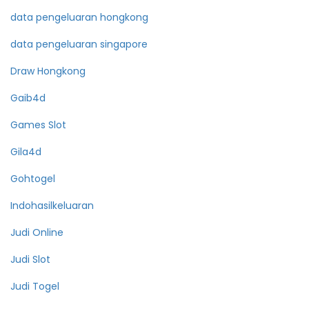
data pengeluaran hongkong
data pengeluaran singapore
Draw Hongkong
Gaib4d
Games Slot
Gila4d
Gohtogel
Indohasilkeluaran
Judi Online
Judi Slot
Judi Togel