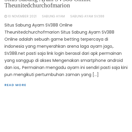
Theunitedchurchofmarion
10 NOVEMBER 2021
SABUNG AYAM
SABUNG AYAM SV388
Situs Sabung Ayam SV388 Online
Theunitedchurchofmarion Situs Sabung Ayam SV388
Online adalah sebuah game betting terpercaya di
indonesia yang menyerahkan arena laga ayam jago,.
SV388.net pasti saja link login berasal dari apk permainan
yang sanggup di akses Mengenakan smartphone android
dan ios,. Permainan mengadu ayam ini sendiri pasti saja kini
pun mengikuti pertumbuhan zaman yang […]
READ MORE