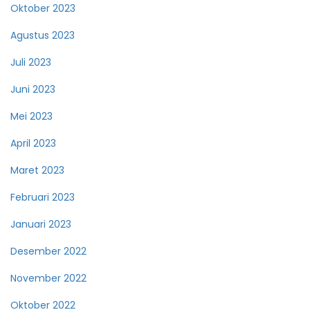
Oktober 2023
Agustus 2023
Juli 2023
Juni 2023
Mei 2023
April 2023
Maret 2023
Februari 2023
Januari 2023
Desember 2022
November 2022
Oktober 2022