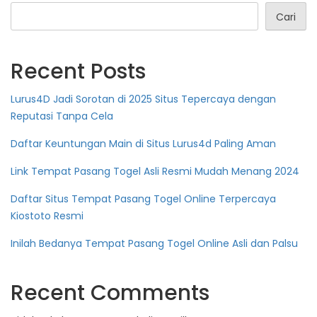
Cari
Recent Posts
Lurus4D Jadi Sorotan di 2025 Situs Tepercaya dengan
Reputasi Tanpa Cela
Daftar Keuntungan Main di Situs Lurus4d Paling Aman
Link Tempat Pasang Togel Asli Resmi Mudah Menang 2024
Daftar Situs Tempat Pasang Togel Online Terpercaya
Kiostoto Resmi
Inilah Bedanya Tempat Pasang Togel Online Asli dan Palsu
Recent Comments