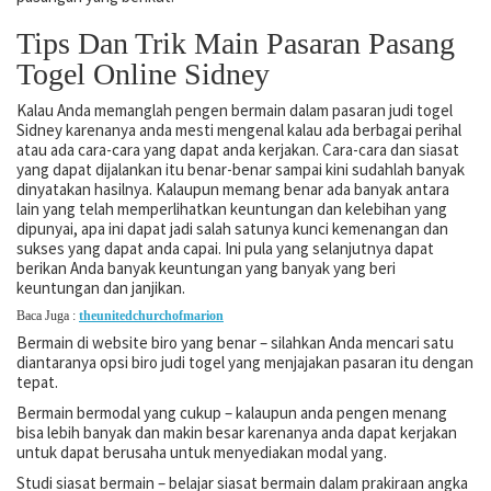
Tips Dan Trik Main Pasaran Pasang
Togel Online Sidney
Kalau Anda memanglah pengen bermain dalam pasaran judi togel
Sidney karenanya anda mesti mengenal kalau ada berbagai perihal
atau ada cara-cara yang dapat anda kerjakan. Cara-cara dan siasat
yang dapat dijalankan itu benar-benar sampai kini sudahlah banyak
dinyatakan hasilnya. Kalaupun memang benar ada banyak antara
lain yang telah memperlihatkan keuntungan dan kelebihan yang
dipunyai, apa ini dapat jadi salah satunya kunci kemenangan dan
sukses yang dapat anda capai. Ini pula yang selanjutnya dapat
berikan Anda banyak keuntungan yang banyak yang beri
keuntungan dan janjikan.
Baca Juga :
theunitedchurchofmarion
Bermain di website biro yang benar – silahkan Anda mencari satu
diantaranya opsi biro judi togel yang menjajakan pasaran itu dengan
tepat.
Bermain bermodal yang cukup – kalaupun anda pengen menang
bisa lebih banyak dan makin besar karenanya anda dapat kerjakan
untuk dapat berusaha untuk menyediakan modal yang.
Studi siasat bermain – belajar siasat bermain dalam prakiraan angka