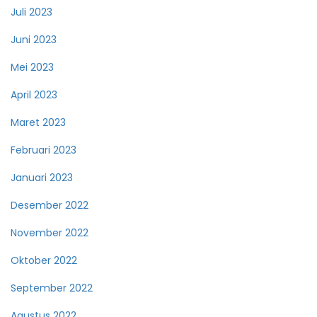
Juli 2023
Juni 2023
Mei 2023
April 2023
Maret 2023
Februari 2023
Januari 2023
Desember 2022
November 2022
Oktober 2022
September 2022
Agustus 2022