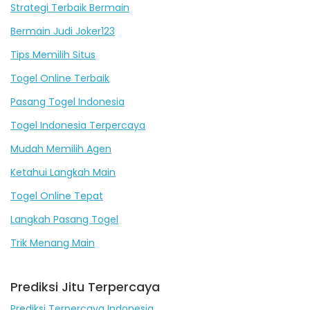
Strategi Terbaik Bermain
Bermain Judi Joker123
Tips Memilih Situs
Togel Online Terbaik
Pasang Togel Indonesia
Togel Indonesia Terpercaya
Mudah Memilih Agen
Ketahui Langkah Main
Togel Online Tepat
Langkah Pasang Togel
Trik Menang Main
Prediksi Jitu Terpercaya
Prediksi Terpercaya Indonesia