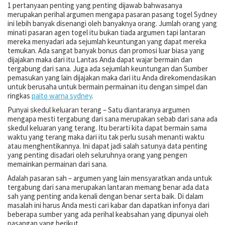
1 pertanyaan penting yang penting dijawab bahwasanya
merupakan perihal argumen mengapa pasaran pasang togel Sydney
ini lebih banyak disenangi oleh banyaknya orang. Jumlah orang yang
minati pasaran agen togel itu bukan tiada argumen tapi lantaran
mereka menyadari ada sejumlah keuntungan yang dapat mereka
temukan. Ada sangat banyak bonus dan promosi luar biasa yang
dijajakan maka dari itu Lantas Anda dapat wajar bermain dan
tergabung dari sana. Juga ada sejumlah keuntungan dan Sumber
pemasukan yang lain dijajakan maka dari itu Anda direkomendasikan
untuk berusaha untuk bermain permainan itu dengan simpel dan
ringkas
paito warna sydney
.
Punyai skedul keluaran terang – Satu diantaranya argumen
mengapa mesti tergabung dari sana merupakan sebab dari sana ada
skedul keluaran yang terang. Itu berarti kita dapat bermain sama
waktu yang terang maka dari itu tak perlu susah menanti waktu
atau menghentikannya. Ini dapat jadi salah satunya data penting
yang penting disadari oleh seluruhnya orang yang pengen
memainkan permainan dari sana.
Adalah pasaran sah – argumen yang lain mensyaratkan anda untuk
tergabung dari sana merupakan lantaran memang benar ada data
sah yang penting anda kenali dengan benar serta baik. Di dalam
masalah ini harus Anda mesti cari kabar dan dapatkan infonya dari
beberapa sumber yang ada perihal keabsahan yang dipunyai oleh
pasangan yang berikut.