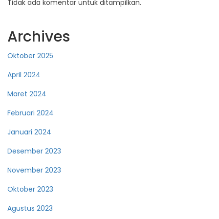
Tidak ada komentar untuk ditampilkan.
Archives
Oktober 2025
April 2024
Maret 2024
Februari 2024
Januari 2024
Desember 2023
November 2023
Oktober 2023
Agustus 2023