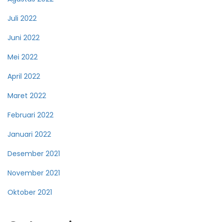
Juli 2022
Juni 2022
Mei 2022
April 2022
Maret 2022
Februari 2022
Januari 2022
Desember 2021
November 2021
Oktober 2021