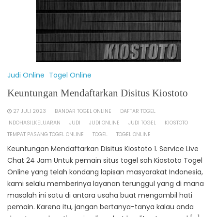
Judi Online
Togel Online
Keuntungan Mendaftarkan Disitus Kiostoto
27 JULI 2023
BANDAR TOGEL ONLINE
DAFTAR TOGEL
INDOHASILKELUARAN
JUDI
JUDI ONLINE
JUDI TOGEL
KIOSTOTO
TEMPAT PASANG TOGEL ONLINE
TOGEL
TOGEL ONLINE
Keuntungan Mendaftarkan Disitus Kiostoto 1. Service Live
Chat 24 Jam Untuk pemain situs togel sah Kiostoto Togel
Online yang telah kondang lapisan masyarakat Indonesia,
kami selalu memberinya layanan terunggul yang di mana
masalah ini satu di antara usaha buat mengambil hati
pemain. Karena itu, jangan bertanya-tanya kalau anda