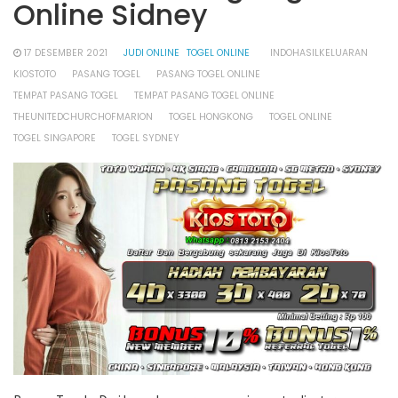
Online Sidney
17 DESEMBER 2021
JUDI ONLINE
TOGEL ONLINE
INDOHASILKELUARAN
KIOSTOTO
PASANG TOGEL
PASANG TOGEL ONLINE
TEMPAT PASANG TOGEL
TEMPAT PASANG TOGEL ONLINE
THEUNITEDCHURCHOFMARION
TOGEL HONGKONG
TOGEL ONLINE
TOGEL SINGAPORE
TOGEL SYDNEY