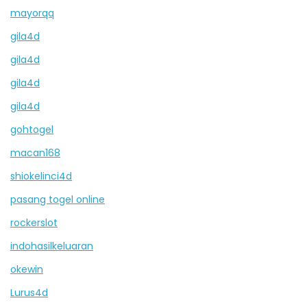
mayorqq
gila4d
gila4d
gila4d
gila4d
gohtogel
macan168
shiokelinci4d
pasang togel online
rockerslot
indohasilkeluaran
okewin
Lurus4d