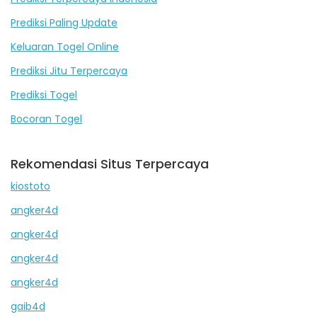
Prediksi Paling Update
Keluaran Togel Online
Prediksi Jitu Terpercaya
Prediksi Togel
Bocoran Togel
Rekomendasi Situs Terpercaya
kiostoto
angker4d
angker4d
angker4d
angker4d
gaib4d